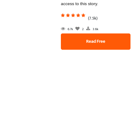
access to this story.
(7.5k)
6.7k
2
3.6k
Read Free