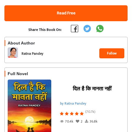
Read Free
Share This Book On:
About Author
Follow
Ratna Pandey
Full Novel
दिल है कि मानता नहीं
by Ratna Pandey
(70.7k)
70.4k
2
36.8k