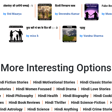
लोकतंत्र की ज़मीनी सच्चाई - 1
दिल्ली जिमखाना क्लब
Fake Boy
by
Std Maurya
by
Devendra Kumar
by
Mawa
कुछ बातें मां बाप के दिल की । - 3
पढ़ाकू
by
miss k
by
Vandna Sharma
More Interesting Options
ndi Fiction Stories
Hindi Motivational Stories
Hindi Classic Storie
 stories
Hindi Women Focused
Hindi Drama
Hindi Love Stories
e
Hindi Philosophy
Hindi Health
Hindi Biography
Hindi Cook
ies
Hindi Book Reviews
Hindi Thriller
Hindi Science-Fiction
H
indi Astrology
Hindi Science
Hindi Anything
Hindi Crime Stori