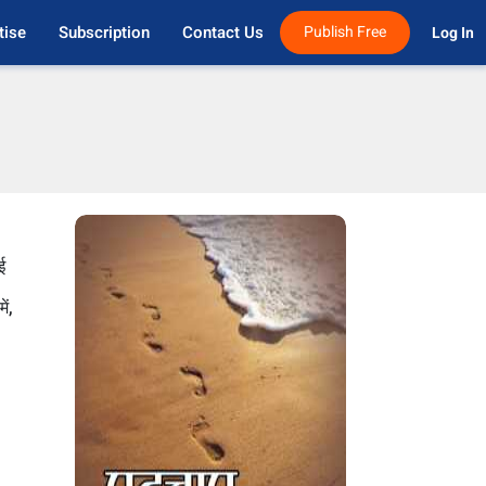
tise
Subscription
Contact Us
Publish Free
Log In 
ई
ें,