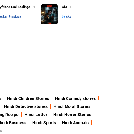
friend real Feelings - 1
कॉल - 1
skar Pratigya
by
sky
s
Hindi Children Stories
Hindi Comedy stories
Hindi Detective stories
Hindi Moral Stories
ing Recipe
Hindi Letter
Hindi Horror Stories
indi Business
Hindi Sports
Hindi Animals
es