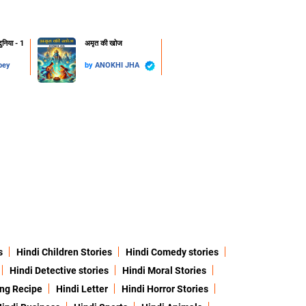
निया - 1
अमृत की खोज
bey
by
ANOKHI JHA
s
Hindi Children Stories
Hindi Comedy stories
Hindi Detective stories
Hindi Moral Stories
ing Recipe
Hindi Letter
Hindi Horror Stories