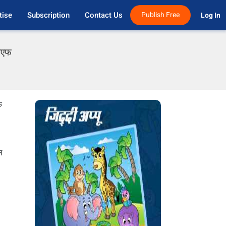
tise
Subscription
Contact Us
Publish Free
Log In 
डीएफ
ि
ल