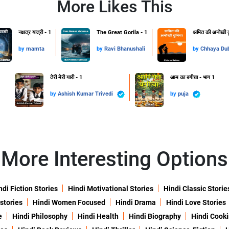
More Likes This
​नक्षत्र यात्री - 1
The Great Gorila - 1
अमित की अनोखी दु
by
mamta
by
Ravi Bhanushali
by
Chhaya Du
तेरी मेरी यारी - 1
आम का बगीचा - भाग 1
by
Ashish Kumar Trivedi
by
puja
More Interesting Options
ndi Fiction Stories
Hindi Motivational Stories
Hindi Classic Storie
 stories
Hindi Women Focused
Hindi Drama
Hindi Love Stories
e
Hindi Philosophy
Hindi Health
Hindi Biography
Hindi Cook