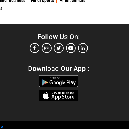
indi Business
Hindi Sports
Hindi Animals
es
Follow Us On:
Download Our App :
ia
.