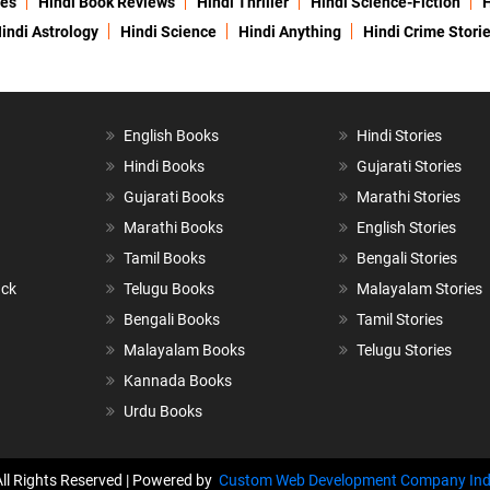
ies
Hindi Book Reviews
Hindi Thriller
Hindi Science-Fiction
H
indi Astrology
Hindi Science
Hindi Anything
Hindi Crime Stori
English Books
Hindi Stories
Hindi Books
Gujarati Stories
Gujarati Books
Marathi Stories
Marathi Books
English Stories
Tamil Books
Bengali Stories
ack
Telugu Books
Malayalam Stories
Bengali Books
Tamil Stories
Malayalam Books
Telugu Stories
Kannada Books
Urdu Books
All Rights Reserved | Powered by
Custom Web Development Company Ind