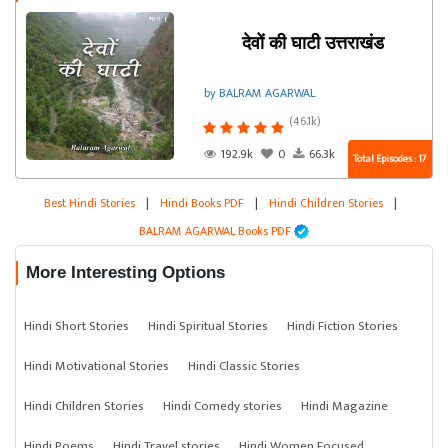
देवों की घाटी उत्तराखंड
by BALRAM AGARWAL
(46.1k)
192.9k
0
66.3k
Total Episodes : 17
Best Hindi Stories
|
Hindi Books PDF
|
Hindi Children Stories
|
BALRAM AGARWAL Books PDF
More Interesting Options
Hindi Short Stories
Hindi Spiritual Stories
Hindi Fiction Stories
Hindi Motivational Stories
Hindi Classic Stories
Hindi Children Stories
Hindi Comedy stories
Hindi Magazine
Hindi Poems
Hindi Travel stories
Hindi Women Focused