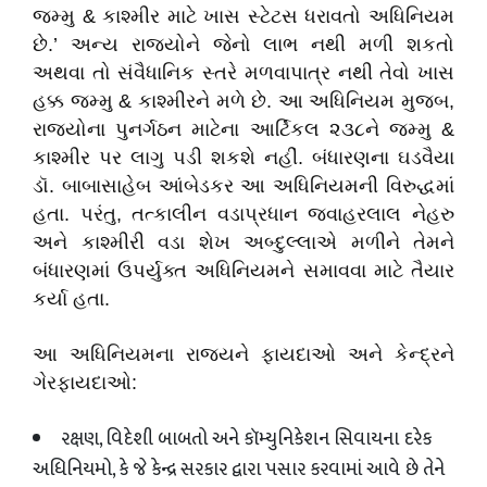
જમ્મુ
&
કાશ્મીર માટે ખાસ સ્ટેટસ ધરાવતો અધિનિયમ
છે.’ અન્ય રાજ્યોને જેનો લાભ નથી મળી શકતો
અથવા તો સંવૈધાનિક સ્તરે મળવાપાત્ર નથી તેવો ખાસ
હક્ક જમ્મુ
&
કાશ્મીરને મળે છે. આ અધિનિયમ મુજબ
,
રાજ્યોના પુનર્ગઠન માટેના આર્ટિકલ ૨૩૮ને જમ્મુ
&
કાશ્મીર પર લાગુ પડી શકશે નહીં. બંધારણના ઘડવૈયા
ડૉ. બાબાસાહેબ આંબેડકર આ અધિનિયમની વિરુદ્ધમાં
હતા. પરંતુ
,
તત્કાલીન વડાપ્રધાન જવાહરલાલ નેહરુ
અને કાશ્મીરી વડા શેખ અબ્દુલ્લાએ મળીને તેમને
બંધારણમાં ઉપર્યુક્ત અધિનિયમને સમાવવા માટે તૈયાર
કર્યા હતા.
આ
અધિનિયમના
રાજ્યને
ફાયદાઓ
અને
કેન્દ્રને
ગેરફાયદાઓ
:
રક્ષણ
,
વિદેશી બાબતો અને કૉમ્યુનિકેશન સિવાયના દરેક
અધિનિયમો
,
કે જે કેન્દ્ર સરકાર દ્વારા પસાર કરવામાં આવે છે તેને