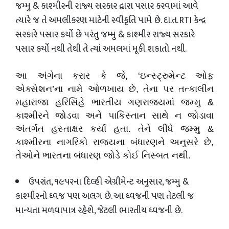
જમ્મુ
&
કાશ્મીરની રાજ્ય સરકાર દ્વારા પસાર કરવામાં આવે
ત્યારે જ તે અમલીકરણ માટેની સ્વીકૃતિ પામે છે. દા.ત.
RTI
કેન્દ્ર
સરકારે પસાર કર્યો છે પરંતુ જમ્મુ
&
કાશ્મીર રાજ્ય સરકારે
પસાર કર્યો નથી તેથી તે ત્યાં અમલમાં મૂકી શકાતો નથી.
આ અંગેના કરાર કે જે
, ‘
ઇન્સ્ટ્રુમેન્ટ ઓફ
એક્સેશન’ના નામે ઓળખાય છે
,
તેના પર તત્કાલીન
મહારાજા હરિસિંહે ભારતીય ગણરાજ્યમાં જમ્મુ
&
કાશ્મીરને જોડવા અને પાકિસ્તાન સાથે ન જોડાવા
અંતર્ગત હસ્તાક્ષર કર્યા હતા. તેને લીધે જમ્મુ
&
કાશ્મીરના નાગરિકો રાજ્યના બંધારણને અનુસરે છે
,
તેઓને ભારતના બંધારણ જોડે કોઈ નિસ્બત નથી.
ઉપરાંત
,
૧૯૫૨ના દિલ્હી એગ્રીમેન્ટ અનુસાર
,
જમ્મુ
&
કાશ્મીરનો ધ્વજ પણ અલગ છે. આ ધ્વજની પણ તેટલી જ
માન્યતા મળવાપાત્ર રહેશે
,
જેટલી ભારતીય ધ્વજની છે.