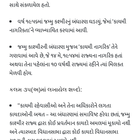
સાથે સંકળાયેલ હતો.
વર્ષ ૧૯૫૬માં જમ્મુ કશ્મીરનું બંધારણ ઘડાયું
,
જેમાં ‘કાયમી
નાગરિકતા’ને વ્યાખ્યાયિત કરવામાં આવી.
જમ્મુ કાશ્મીરની બંધારણ મુજબ ‘કાયમી નાગરિક’ તેને
ગણવામાં આવે છે
,
જે ૧૪ મે
,
૧૯૫૪માં રાજ્યના નાગરિક હતાં
અથવા તેના પહેલાંના ૧૦ વર્ષથી રાજ્યમાં રહીને ત્યાં મિલકત
મેળવી હોય.
કલમ
૩૫
(
અ
)
માં
લખાયેલ
શબ્દો
:
“
કાયમી રહેવાસીઓ અને તેના અધિકારોને લગતા
કાયદાઓની બચત – આ બંધારણમાં સમાવિષ્ટ હોવા છતાં
,
જમ્મુ
કાશ્મીર રાજ્ય દ્વારા કોઈ પ્રવર્તમાન કાયદો અમલમાં મૂકાયો નથી
અને ત્યારબાદ વિધાનસભા દ્વારા કોઈ કાયદો વિધાનસભા