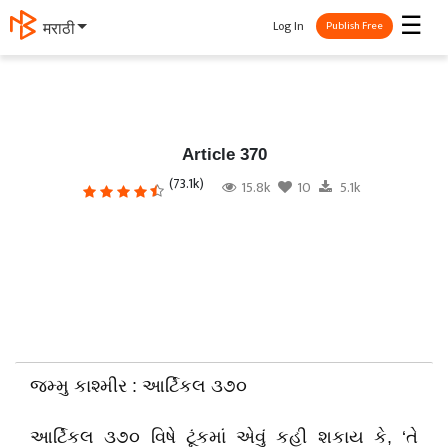
☰
Log In
मराठी
Publish Free
Article 370
(73.1k)
15.8k
10
5.1k
જમ્મુ કાશ્મીર : આર્ટિકલ ૩૭૦
આર્ટિકલ ૩૭૦ વિષે ટૂંકમાં એવું કહી શકાય કે
, ‘
તે