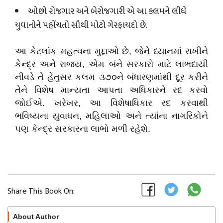
ઓછો રોજગાર અને બેરોજગારી એ આ કલમને લીધે
યુવાનોને પહોંચતો સૌથી મોટો ગેરફાયદો છે.
આ કેટલાંક મહત્વના મુદ્દાઓ છે
,
જેને ધ્યાનમાં રાખીને
કેન્દ્ર અને રાજ્ય
,
એમ બંને સરકારો માટે લાભદાયી
નીવડે તે હેતુસર કલમ ૩૭૦ને બંધારણમાંથી દૂર કરીને
તેને વિશેષ માન્યતા આપતા અધિકારને રદ કરવો
જોઈએ. ખરેખર
,
આ વિશેષાધિકાર રદ કરવાથી
ભવિષ્યના યુવાધન
,
મહિલાઓ અને ત્યાંના નાગરિકોને
પણ કેન્દ્ર સરકારના લાભો મળી રહેશે.
Share This Book On:
About Author
Follow