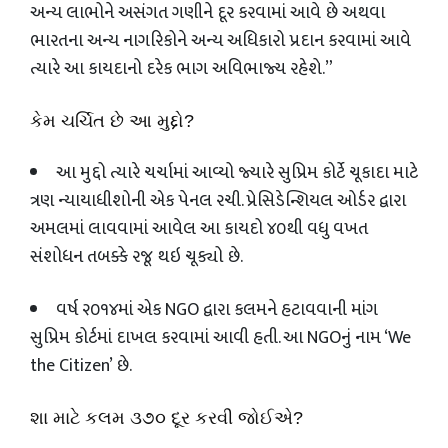
અન્ય લાભોને અસંગત ગણીને દૂર કરવામાં આવે છે અથવા
ભારતના અન્ય નાગરિકોને અન્ય અધિકારો પ્રદાન કરવામાં આવે
ત્યારે આ કાયદાનો દરેક ભાગ અવિભાજ્ય રહેશે.”
કેમ
ચર્ચિત
છે
આ
મુદ્દો
?
આ મુદ્દો ત્યારે ચર્ચામાં આવ્યો જ્યારે સુપ્રિમ કોર્ટે ચૂકાદા માટે
ત્રણ ન્યાયાધીશોની એક પેનલ રચી. પ્રેસિડેન્શિયલ ઓર્ડર દ્વારા
અમલમાં લાવવામાં આવેલ આ કાયદો ૪૦થી વધુ વખત
સંશોધન તબક્કે રજૂ થઇ ચૂક્યો છે.
વર્ષ ૨૦૧૪માં એક
NGO
દ્વારા કલમને હટાવવાની માંગ
સુપ્રિમ કોર્ટમાં દાખલ કરવામાં આવી હતી. આ
NGO
નું નામ ‘
We
the Citizen’
છે.
શા
માટે
કલમ
૩૭૦
દૂર
કરવી
જોઈએ
?