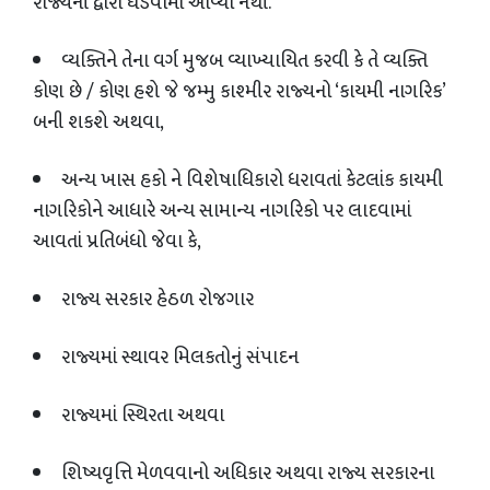
રાજ્યની દ્વારા ઘડવામાં આવ્યો નથી.
વ્યક્તિને તેના વર્ગ મુજબ વ્યાખ્યાયિત કરવી કે તે વ્યક્તિ
કોણ છે / કોણ હશે જે જમ્મુ કાશ્મીર રાજ્યનો ‘કાયમી નાગરિક’
બની શકશે અથવા
,
અન્ય ખાસ હકો ને વિશેષાધિકારો ધરાવતાં કેટલાંક કાયમી
નાગરિકોને આધારે અન્ય સામાન્ય નાગરિકો પર લાદવામાં
આવતાં પ્રતિબંધો જેવા કે
,
રાજ્ય સરકાર હેઠળ રોજગાર
રાજ્યમાં સ્થાવર મિલકતોનું સંપાદન
રાજ્યમાં સ્થિરતા અથવા
શિષ્યવૃત્તિ મેળવવાનો અધિકાર અથવા રાજ્ય સરકારના