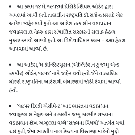
આ કલમ ૧૪ મે
,
૧૯૫૪માં પ્રેસિડેન્શિયલ ઓર્ડર દ્વારા
અમલમાં આવી હતી. તત્કાલીન રાષ્ટ્રપતિ ડૉ. રાજેન્દ્ર પ્રસાદે એક
આદેશ જાહેર કર્યો હતો. આ આદેશ તત્કાલીન વડાપ્રધાન
જવાહરલાલ નેહરુ દ્વારા સંચાલિત સરકારની સલાહ હેઠળ
મુકરર કરાયો આવ્યો હતો. આ વિશેષાધિકાર કલમ – ૩૭૦ હેઠળ
આપવામાં આવ્યો છે.
આ આદેશ
, ‘
ધ કૉન્સ્ટિટ્યૂશન (એપ્લિકેશન ટુ જમ્મુ એન્ડ
કશ્મીર) ઓર્ડર
,
૧૯૫૪’ નામે જાહેર થયો હતો. જેને તાત્કાલિક
ધોરણે રાષ્ટ્રપતિના આદેશથી બંધારણમાં જોડી દેવામાં આવ્યો
હતો.
‘
૧૯૫૨ દિલ્હી એગ્રીમેન્ટ’ બાદ ભારતના વડાપ્રધાન
જવાહરલાલ નેહરુ અને તત્કાલીન જમ્મુ કાશ્મીર રાજ્યના
વડાપ્રધાન શેખ અબ્દુલ્લા વચ્ચે ‘રાજ્યના વિષયો’ અંતર્ગત ચર્ચા
થઇ હતી
,
જેમાં ભારતીય નાગરિકત્વના વિસ્તરણ માટેનો મુદ્દો