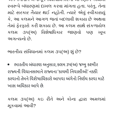
સ્વરૂપે બંધારણમાં દાખલ કરવા માંગતા હતા. પરંતુ
,
તેના
માટે સરકાર તૈયાર થઈ નહોતી. ત્યારે એવું સ્વીકારાયું
કે
,
આ કલમને આગળ જતાં બદલાવી શકાય છે અથવા
તેમાં ફેરફારો કરી શકાય છે. આ કલમ સાથે સંકળાયેલ
કલમ ૩૫(અ) વિશેષાધિકાર જાણવો પણ ખૂબ
અગત્યનો છે.
ભારતીય
સંવિધાનમાં
કલમ
૩૫
(
અ
)
શું
છે
?
ભારતીય બંધારણ અનુસાર
,
કલમ ૩૫(અ) જમ્મુ કશ્મીર
રાજ્યની વિધાનસભાને રાજ્યના ‘કાયમી નિવાસીઓ’ નક્કી
કરવાનો તેમને વિશેષાધિકારો આપવા અંગેનો નિર્ણય કરવા માટે
ખાસ અધિકાર આપે છે.
કલમ
૩૫
(
અ
)
કઇ
રીતે
અને
કોના
દ્વારા
અમલમાં
મૂકવામાં
આવી
?