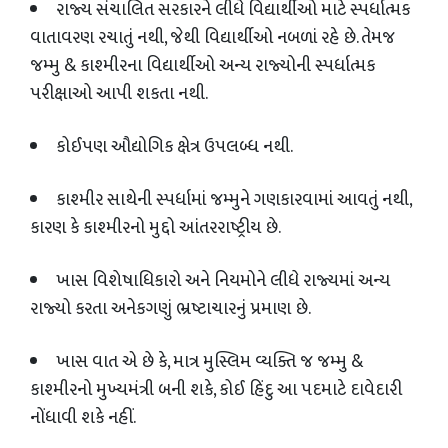
રાજ્ય સંચાલિત સરકારને લીધે વિદ્યાર્થીઓ માટે સ્પર્ધાત્મક
વાતાવરણ રચાતું નથી
,
જેથી વિદ્યાર્થીઓ નબળાં રહે છે. તેમજ
જમ્મુ
&
કાશ્મીરના વિદ્યાર્થીઓ અન્ય રાજ્યોની સ્પર્ધાત્મક
પરીક્ષાઓ આપી શકતા નથી.
કોઈપણ ઔદ્યોગિક ક્ષેત્ર ઉપલબ્ધ નથી.
કાશ્મીર સાથેની સ્પર્ધામાં જમ્મુને ગણકારવામાં આવતું નથી
,
કારણ કે કાશ્મીરનો મુદ્દો આંતરરાષ્ટ્રીય છે.
ખાસ વિશેષાધિકારો અને નિયમોને લીધે રાજ્યમાં અન્ય
રાજ્યો કરતા અનેકગણું ભ્રષ્ટાચારનું પ્રમાણ છે.
ખાસ વાત એ છે કે
,
માત્ર મુસ્લિમ વ્યક્તિ જ જમ્મુ
&
કાશ્મીરનો મુખ્યમંત્રી બની શકે
,
કોઈ હિંદુ આ પદમાટે દાવેદારી
નોંધાવી શકે નહીં.