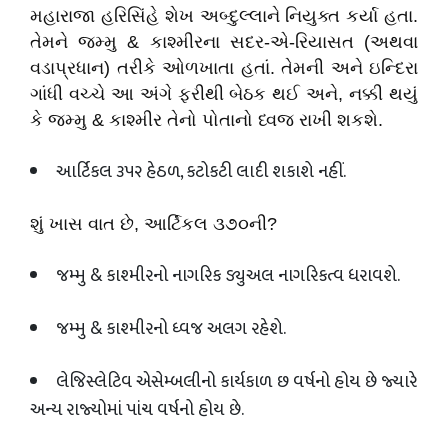
મહારાજા હરિસિંહે શેખ અબ્દુલ્લાને નિયુક્ત કર્યા હતા.
તેમને જમ્મુ
&
કાશ્મીરના સદર-એ-રિયાસત (અથવા
વડાપ્રધાન) તરીકે ઓળખાતા હતાં. તેમની અને ઇન્દિરા
ગાંધી વચ્ચે આ અંગે ફરીથી બેઠક થઈ અને
,
નક્કી થયું
કે જમ્મુ
&
કાશ્મીર તેનો પોતાનો ધ્વજ રાખી શકશે.
આર્ટિકલ ૩૫૨ હેઠળ
,
કટોકટી લાદી શકાશે નહીં.
શું
ખાસ
વાત
છે
,
આર્ટિકલ
૩૭૦ની
?
જમ્મુ
&
કાશ્મીરનો નાગરિક ડ્યુઅલ નાગરિકત્વ ધરાવશે.
જમ્મુ
&
કાશ્મીરનો ધ્વજ અલગ રહેશે.
લેજિસ્લેટિવ એસેમ્બલીનો કાર્યકાળ છ વર્ષનો હોય છે જ્યારે
અન્ય રાજ્યોમાં પાંચ વર્ષનો હોય છે.