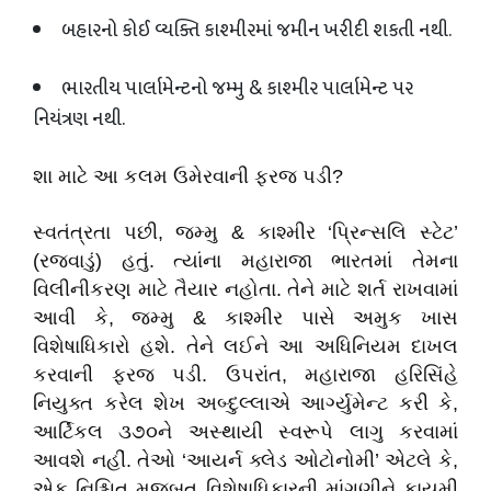
બહારનો કોઈ વ્યક્તિ કાશ્મીરમાં જમીન ખરીદી શકતી નથી.
ભારતીય પાર્લામેન્ટનો જમ્મુ
&
કાશ્મીર પાર્લામેન્ટ પર
નિયંત્રણ નથી.
શા
માટે
આ
કલમ
ઉમેરવાની
ફરજ
પડી
?
સ્વતંત્રતા પછી
,
જમ્મુ
&
કાશ્મીર ‘પ્રિન્સલિ સ્ટેટ’
(રજવાડું) હતું. ત્યાંના મહારાજા ભારતમાં તેમના
વિલીનીકરણ માટે તૈયાર નહોતા. તેને માટે શર્ત રાખવામાં
આવી કે
,
જમ્મુ
&
કાશ્મીર પાસે અમુક ખાસ
વિશેષાધિકારો હશે. તેને લઈને આ અધિનિયમ દાખલ
કરવાની ફરજ પડી. ઉપરાંત
,
મહારાજા હરિસિંહે
નિયુક્ત કરેલ શેખ અબ્દુલ્લાએ આર્ગ્યુમેન્ટ કરી કે
,
આર્ટિકલ ૩૭૦ને અસ્થાયી સ્વરૂપે લાગુ કરવામાં
આવશે નહીં. તેઓ ‘આયર્ન ક્લેડ ઓટોનોમી’ એટલે કે
,
એક નિશ્ચિત મજબૂત વિશેષાધિકારની માંગણીને કાયમી