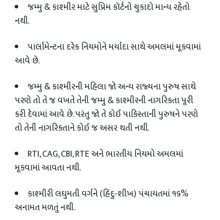
જમ્મુ
&
કાશ્મીર માટે સુપ્રિમ કૉર્ટનો ચુકાદો માન્ય રહેતો
નથી.
પાર્લામેન્ટના દરેક નિયમોને મર્યાદા સાથે અમલમાં મૂકવામાં
આવે છે.
જમ્મુ
&
કાશ્મીરની મહિલા જો અન્ય રાજ્યના પુરુષ સાથે
પરણે તો તે જ વખતે તેની જમ્મુ
&
કાશ્મીરની નાગરિકતા પૂરી
કરી દેવામાં આવે છે. પરંતુ જો તે કોઈ પાકિસ્તાની પુરુષને પરણે
તો તેની નાગરિકતાને કોઈ જ અસર થતી નથી.
RTI, CAG, CBI, RTE
અને ભારતીય નિયમો અમલમાં
મૂકવામાં આવતા નથી.
કાશ્મીરી લઘુમતી વર્ગને (હિંદુ-શીખ) પંચાયતમાં ૧૬%
અનામત મળતું નથી.