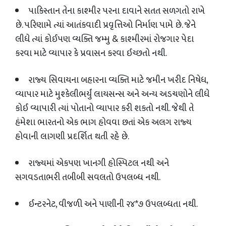
પાકિસ્તાન તેના કાશ્મીર પરના દાવાને સતત સળગતો રાખે
છે. પરિણામે ત્યાં આતંકવાદી પ્રવૃત્તિઓ નિર્માણ પામે છે. જેને
લીધે ત્યાં કોઈપણ વ્યક્તિ જમ્મુ
&
કાશ્મીરમાં રોજગાર પેદા
કરવા માટે વ્યાપાર કે પ્રવાસન કરવા ઈચ્છતો નથી.
રાજ્ય સિવાયના બહારના વ્યક્તિ માટે જમીન ખરીદ નિષેધ
,
વ્યાપાર માટે મુશ્કેલીભર્યું લાયસન્સ અને અન્ય અડચણોને લીધે
કોઈ વ્યાપારી ત્યાં પોતાનો વ્યાપાર કરી શકતો નથી. જેથી તે
હંમેશા ભારતનો એક ભાગ હોવવા છતાં એક અલગ રાજ્ય
હોવાની લાગણી પ્રદર્શિત થતી રહે છે.
રાજ્યમાં એકપણ ખાનગી હોસ્પિટલ નથી અને
સગવડતાભરી તબીબી સવલતો ઉપલબ્ધ નથી.
ઈન્ટરનેટ
,
વીજળી અને પાણીની ૨૪*૭ ઉપલબ્ધતા નથી.