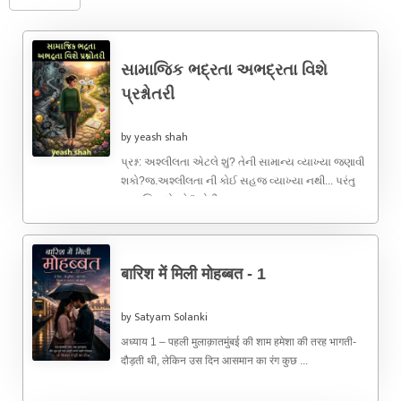
સામાજિક ભદ્રતા અભદ્રતા વિશે
પ્રશ્નોતરી
by yeash shah
પ્રશ્ન: અશ્લીલતા એટલે શું? તેની સામાન્ય વ્યાખ્યા જણાવી
શકો?જ.અશ્લીલતા ની કોઈ સહજ વ્યાખ્યા નથી... પરંતુ
સામાજિક ધોરણે " એવી ...
बारिश में मिली मोहब्बत - 1
by Satyam Solanki
अध्याय 1 – पहली मुलाक़ातमुंबई की शाम हमेशा की तरह भागती-
दौड़ती थी, लेकिन उस दिन आसमान का रंग कुछ ...