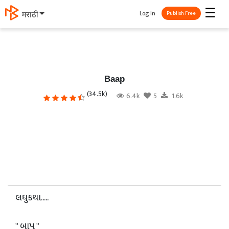
☰
Log In
मराठी
Publish Free
Baap
(34.5k)
6.4k
5
1.6k
લઘુકથા.....
" બાપ "