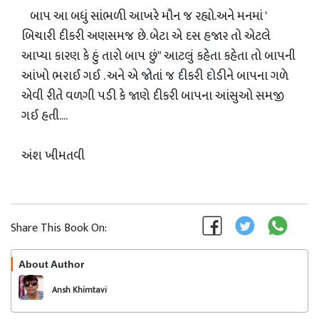
બાપ આ બધું સાંભળી આખરે મૌન જ રહ્યો.અને મનમાં '
બિચારી દીકરી અણસમજ છે. બેટા એ દસ હજાર તો એટલે
આપ્યા કારણ કે હું તારો બાપ છું" આટલું કહેતા કહેતા તો બાપની
આંખો ભરાઈ ગઈ . અને એ જોતાં જ દીકરી દોડીને બાપના ગળે
એવી રીતે વળગી પડી કે જાણે દીકરી બાપના આંસુઓ સમજી
ગઈ હતી....
અંશ ખીમતવી
Share This Book On:
About Author
Follow
Ansh Khimtavi