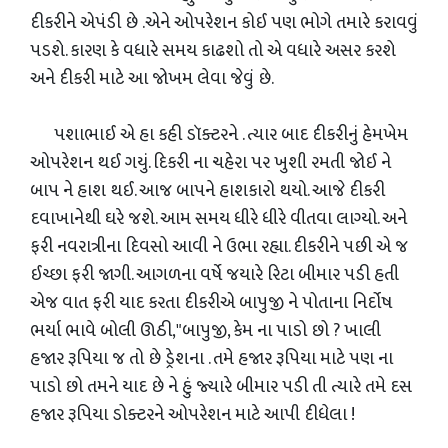
દીકરીને એપંડી છે .એને ઓપરેશન કોઈ પણ ભોગે તમારે કરાવવું
પડશે. કારણ કે વધારે સમય કાઢશો તો એ વધારે અસર કરશે
અને દીકરી માટે આ જોખમ લેવા જેવું છે.
પશાભાઈ એ હા કહી ડૉક્ટરને . ત્યાર બાદ દીકરીનું હેમખેમ
ઓપરેશન થઈ ગયું. દિકરી ના ચહેરા પર ખુશી રમતી જોઈ ને
બાપ ને હાશ થઈ. આજ બાપને હાશકારો થયો. આજે દીકરી
દવાખાનેથી ઘરે જશે. આમ સમય ધીરે ધીરે વીતવા લાગ્યો. અને
ફરી નવરાત્રીના દિવસો આવી ને ઉભા રહ્યા. દીકરીને પછી એ જ
ઈચ્છા ફરી જાગી. આગળના વર્ષે જયારે રિટા બીમાર પડી હતી
એજ વાત ફરી યાદ કરતા દીકરીએ બાપુજી ને પોતાના નિર્દોષ
ભર્યા ભાવે બોલી ઊઠી,"બાપુજી, કેમ ના પાડો છો ? ખાલી
હજાર રૂપિયા જ તો છે ડ્રેશના . તમે હજાર રૂપિયા માટે પણ ના
પાડો છો તમને યાદ છે ને હું જ્યારે બીમાર પડી તી ત્યારે તમે દસ
હજાર રૂપિયા ડોક્ટરને ઓપરેશન માટે આપી દીધેલા !