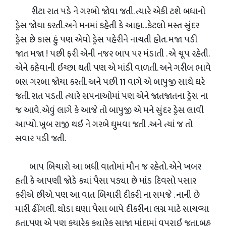
રીટા રાત પડે ને ગરબો જોવા જતી. ત્યારે એકી ટશે બધાનો
ડ્રેસ જોયા કરતી.અને મનમાં કહેતી કે આહા...કેટલો મસ્ત સુંદર
ડ્રેસ છે કાસ હું પણ એવો ડ્રેસ પહેરીને નાચતી હોત. મજા પડી
જાત મજા ! પછી ફરી એની નજર બાપ પર મંડાતી . એ ચૂપ રહેતી.
એને કહેવાની ઈચ્છા થતી પણ એ માંડી વાળતી. અને ગરીબ ભાવે
બસ ગરબા જોયા કરતી. અને પછી 11 વાગે એ બાપુજી સાથે ઘરે
જતી. રાત પડતી ત્યારે સપનાઓમાં પણ એને જાતજાતના ડ્રેસ ના
જ આવે. એવું લાગે કે આજે તો બાપુજી એ મને સુંદર ડ્રેસ લાવી
આપ્યો. ખૂબ રાજી થઈ ને ગરબે ઘુમવા જતી .અને ત્યાં જ તો
સવાર પડી જતી.
બાપ બિચારો આ બધી વાતોમાં મૌન જ રહેતો. એને ખબર
હતી કે આપણી જોડે ક્યાં પૈસા પડ્યા છે માંડ દિવસો પસાર
કરીએ છીએ. પણ આ વાત બિચારી દીકરી ના સમજે . નાની છે
મારી ઢીંગલી. થોડા ઘણા પૈસા બાપે દીકરીના લગ્ન માટે સાચવ્યા
હતા.પણ એ પણ કયારેક ક્યારેક સાજા માંદામાં વપરાઈ જતા.બહુ