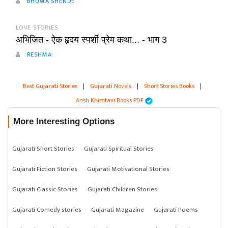
BHUMA SHENDE
LOVE STORIES
अभिजित - ऐक हृदय स्पर्शी प्रेम कथा... - भाग 3
RESHMA
Best Gujarati Stories
|
Gujarati Novels
|
Short Stories Books
|
Ansh Khimtavi Books PDF
More Interesting Options
Gujarati Short Stories
Gujarati Spiritual Stories
Gujarati Fiction Stories
Gujarati Motivational Stories
Gujarati Classic Stories
Gujarati Children Stories
Gujarati Comedy stories
Gujarati Magazine
Gujarati Poems