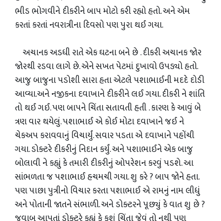
ભીડ ભોગવીને દીકરીને બાપ મોટો કરી રહ્યો હતો. અને એમ
કરતાં કરતાં નવરાત્રીના દિવસો પણ પુરા થઈ ગયા.
અચાનક અડધી રાતે એક ઘટના બને છે . દીકરી અચાનક જોર
જોરથી રડવા લાગે છે. એને સખત પેટમાં દુખાવો ઉપડ્યો હતો.
આજુ બાજુના પડોશી સારા હતા એટલે પશાભાઈની મદદે દોડી
આવ્યા.અને નજીકના દવાખાને દીકરીને લઈ ગયા. દીકરી ને શાંતિ
તો થઈ ગઈ. પણ બાપને ચિંતા સતાવતી હતી . કારણ કે આવું બે
ત્રણ વાર થયેલું. પશાભાઈ એ કોઈ મોટા દવાખાને જઈ ને
ચેકઅપ કરાવવાનું વિચાર્યું. સવાર પડતા એ દવાખાને પહોંચી
ગયા. ડોક્ટરે દીકરીનું નિદાન કર્યું. અને પશાભાઈને એક બાજુ
બોલાવી ને કહ્યું કે તમારી દીકરીનું ઓપરેશન કરવું પડશે. આ
સાંભળતા જ પશાભાઈ હચમચી ગયા. શુ કરે ? બાપ જોને હતા.
પણ પાછા પુત્રીનો વિચાર કરતા પશાભાઈ એ રામનું નામ લીધું
અને પોતાની જાતને સંભાળી. અને ડોક્ટરને પૂછ્યું કે વાત શુ છે ?
જવાબ આપતાં ડોક્ટરે કહ્યું કે કશું ચિંતા જેવું તો નથી પણ