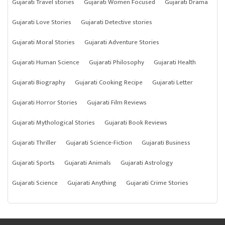
Gujarati Travel stories
Gujarati Women Focused
Gujarati Drama
Gujarati Love Stories
Gujarati Detective stories
Gujarati Moral Stories
Gujarati Adventure Stories
Gujarati Human Science
Gujarati Philosophy
Gujarati Health
Gujarati Biography
Gujarati Cooking Recipe
Gujarati Letter
Gujarati Horror Stories
Gujarati Film Reviews
Gujarati Mythological Stories
Gujarati Book Reviews
Gujarati Thriller
Gujarati Science-Fiction
Gujarati Business
Gujarati Sports
Gujarati Animals
Gujarati Astrology
Gujarati Science
Gujarati Anything
Gujarati Crime Stories