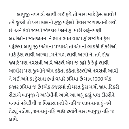
બાપુજી નવરાત્રી આવી ગઈ હવે તો મારા માટે ડ્રેસ લાવો !
તમે જુઓ તો ખરા કાલનો હજી પહેલો દિવસ જ ગરબાનો ગયો
છે .અને કેવો જામ્યો જોરદાર ! અને હા મારી બહેનપણી
બધીઓના જાતજાતના ને ભાત ભાત વાળા હીરાજડિત ડ્રેસ
પહેરેલા. બાપુ જી ! એમના પપ્પાએ તો એમની લાડકી દીકરીઓ
માટે ડ્રેસ લાવી આપ્યા .. મને પણ લાવી આપો ને . તમે રોજ
જ્યારે પણ નવરાત્રી આવે એટલે એમ જ કહો કે કે હું લાવી
આપીશ પણ જુઓને એમ કહેતા કહેતા કેટલીએ નવરાત્રી આવી
ને ગઈ. અને હા ડ્રેસના ક્યાં વધારે રૂપિયા છે માત્ર 1000 એક
હજાર રૂપિયા જ છે !એક હજારમાં તો મસ્ત ડ્રેસ મળી જાય .દિકરી
રીટાએ બાપુજી ને અર્ધભીની આંખે આ બધું કહ્યું. પણ દીકરીને
મનમાં પહેલીથી જ વિશ્વાસ હતો કે નહીં જ લાવવાના હું ગમે
તેટલું રડીશ , જમવાનું નહિ ખાઉં છતાંયે મારા બાપુજી નહિ જ
લાવે.