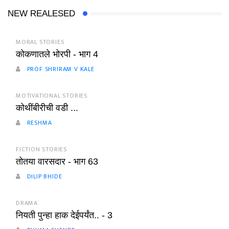
NEW REALESED
MORAL STORIES
कोकणातले भोरपी - भाग 4
PROF SHRIRAM V KALE
MOTIVATIONAL STORIES
कोथींबीरीची वडी ...
RESHMA
FICTION STORIES
तोतया वारसदार - भाग 63
DILIP BHIDE
DRAMA
नियती पुन्हा हाक देईपर्यंत.. - 3