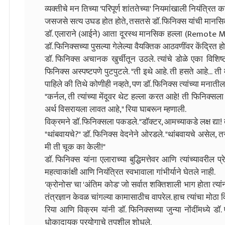
व्यक्तीचे मन तिच्या 'परिपूर्ण शांततेच्या' नियमांखाली नियंत्रित क
जसजसे सत्य उघड होत होते, तसतसे डॉ. फिनिक्स यांची मानसि
डॉ. एलाराने (आईने) आता दूरस्थ मानसिक हल्ला (Remote Me
डॉ. फिनिक्सच्या पुसल्या गेलेल्या वैयक्तिक आठवणींवर केंद्रित हो
डॉ. फिनिक्स अचानक खुर्चीतून उठले. त्यांचे डोळे एका विशिष्
फिनिक्स अस्पष्टपणे पुटपुटले. "ती इथे आहे. ती हसते आहे... 
पाहिले की तिथे कोणीही नव्हते, पण डॉ. फिनिक्स त्यांच्या मन
"कर्नल, ती त्यांच्या मेंदूवर थेट हल्ला करत आहे! ती फिनिक्सला
अर्थ विसरायला लावत आहे," रिया घाबरून म्हणाली.
विक्रमने डॉ. फिनिक्सला पकडले. "डॉक्टर, आमच्याकडे लक्ष द्या!
"थांबवायचे?" डॉ. फिनिक्स वेदनेने ओरडले. "थांबवायचे असेल,
मी ती चूक का केली!"
डॉ. फिनिक्स यांना एलाराच्या बुद्धिमत्तेवर आणि त्यांच्यावरील 
महत्वाकांक्षी आणि नियंत्रित स्वभावाला गांभीर्याने घेतले नाही.
'क्रोनोस' चा 'अंतिम कोड' जो सर्वात शक्तिशाली भाग होता त्यां
तंत्रज्ञान केवळ चांगल्या कामासाठीच वापरेल. हाच त्यांचा मोठा 
रिया आणि विक्रम यांनी डॉ. फिनिक्सच्या जुन्या नोंदींमध्ये डॉ
धोकादायक प्रयोगाचे तपशील शोधले.