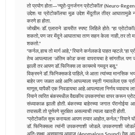
तो प्रयोग होता—'न्यूरो-पुनर्जनन प्रोटोकॉल' (Neuro-Reg
उद्देश: या प्रोटोकॉलचा मूळ उद्देश मेंदूतील तीव्र आघातामुळे 
करणे हा होता.
जोखीम: डॉ. एलाराने डायरीत स्पष्ट लिहिले होते: "हा प्रोट
शकतो, पण जर मेंदूने आघाताचा ताण सहन केला नाही, तर तो मन क
शकतो."
"कर्नल, हाच तो मार्ग आहे," रियाने कर्नलकडे पाहत म्हटले. "ह
तेच आपल्याला 'अंतिम कोड' कसा वापरायचा हे सांगतील. पण
झाली तर आपण डॉ. फिनिक्स ला कायमचे गमवून बसू."
विक्रमने डॉ. फिनिक्सकडे पाहिले, जे आता त्यांच्या मानसिक भया
बाहेर जग जळत आहे आणि आपल्याला स्मृती गमावलेला एक प्रति
माणूस, यापैकी एक निवडायचा आहे. आपल्याला निर्णय घ्यावाच ल
रियाने त्वरित बंकरमधील वैद्यकीय उपकरणांचा वापर करून प्रो
संध्याकाळ झाली होती. बंकरच्या बाहेरच्या जगात पॅरानोईया आण
तपासली. तो पूर्णपणे सुरक्षित असल्याची त्याला खात्री होती.
"प्रोटोकॉल सुरू करायला आपण तयार आहोत, कर्नल," रियाने घ
डॉ. फिनिक्सला त्यांनी उपकरणाशी जोडले. उपकरणाशी जोडल
अति-सूक्ष्म, असामान्य आवाज (Anomalous Sound) ऐकू आला.