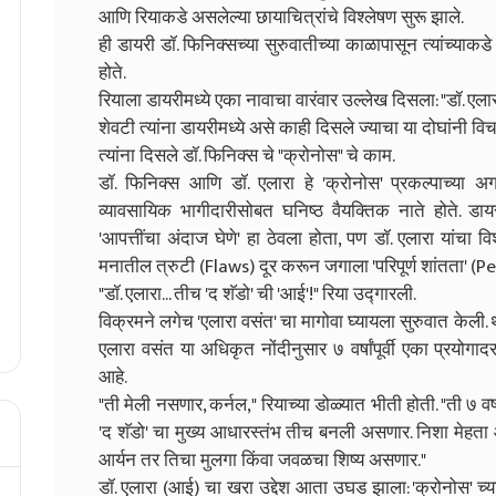
आणि रियाकडे असलेल्या छायाचित्रांचे विश्लेषण सुरू झाले.
ही डायरी डॉ. फिनिक्सच्या सुरुवातीच्या काळापासून त्यांच्याकडे ह
होते.
रियाला डायरीमध्ये एका नावाचा वारंवार उल्लेख दिसला: "डॉ. एला
शेवटी त्यांना डायरीमध्ये असे काही दिसले ज्याचा या दोघांनी वि
त्यांना दिसले डॉ. फिनिक्स चे "क्रोनोस" चे काम.
डॉ. फिनिक्स आणि डॉ. एलारा हे 'क्रोनोस' प्रकल्पाच्या अगद
व्यावसायिक भागीदारीसोबत घनिष्ठ वैयक्तिक नाते होते. डायर
'आपत्तींचा अंदाज घेणे' हा ठेवला होता, पण डॉ. एलारा यांचा
मनातील त्रुटी (Flaws) दूर करून जगाला 'परिपूर्ण शांतता' 
"डॉ. एलारा... तीच 'द शॅडो' ची 'आई'!" रिया उद्गारली.
विक्रमने लगेच 'एलारा वसंत' चा मागोवा घ्यायला सुरुवात केली
एलारा वसंत या अधिकृत नोंदीनुसार ७ वर्षांपूर्वी एका प्रयोगाद
आहे.
"ती मेली नसणार, कर्नल," रियाच्या डोळ्यात भीती होती. "ती ७
'द शॅडो' चा मुख्य आधारस्तंभ तीच बनली असणार. निशा मेहता आण
आर्यन तर तिचा मुलगा किंवा जवळचा शिष्य असणार."
डॉ. एलारा (आई) चा खरा उद्देश आता उघड झाला: 'क्रोनोस' च्य