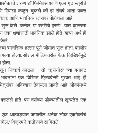
्यासोबतचे तरुण डॉ. फिनिक्स आणि एका गूढ स्त्रीचे
णि रियाला कळून चुकले की हा संघर्ष आता फक्त
 वैयक्तिक आणि भावनिक स्तरावर पोहोचला आहे.
रू केले. "कर्नल, या स्त्रीचे हसणे... यात क्रूरता
ा क्षणांसाठी भावनिक झाले होते, याचा अर्थ ही
केले.
चा 'मानसिक हल्ला' पूर्ण जोमात सुरू होता. बंगलोर
लागल्या होत्या. सोशल मीडियावरील फेक व्हिडिओंमुळे
ा होता.
ातून निष्कर्ष काढला. "तो 'क्रोनोस' च्या बनावट
ावनांना एक विशिष्ट फ्रिक्वेन्सी पुरवत आहे. ही
 मित्रांवर अविश्वास ठेवायला लावते आहे. लोकांमध्ये
बसलेले होते, पण त्यांच्या डोळ्यांतील शून्यतेत एक
ी, तर एक आठवड्यात जगातील अनेक लोक एकमेकांचे
गेल," विक्रमने कठोरपणे सांगितले.