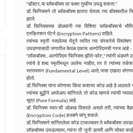
"डॉक्टर, या ब्लॅकबॉक्स ला फक्त तुम्हीच उघडू शकता."
डॉ. फिनिक्सने तो ब्लॅकबॉक्स हातात घेतला. त्या बॉक्सवरील 
झाले.
डॉ. फिनिक्सच्या डोळ्यांनी त्या विशिष्ट 'ब्लॅकबॉक्स'
एनक्रिप्शन पॅटर्न (Encryption Pattern) पाहिले.
त्यांच्या स्मृती नसलेल्या मेंदूने त्वरित त्या संरचनेचे विश
उघडण्यासाठी जगातील केवळ एकाच अल्गोरिदमची गरज आहे - जो 
"लॉकबॉक्स... अल्गोरिदम 'फिनिक्स-झीरो-फोर'," त्यांनी थंडपणे उ
त्यांचे हे शब्द स्मृतीमधून आलेच नाहीत, तर ते त्यांच्या तर्क
स्तरावरून (Fundamental Level) आले, जसा एखादा संगणक 
होतो.
डॉ. फिनिक्स यांना कोणाचा किंवा कशाचा कोड आहे हे आठवले न
त्यांच्या बुद्धीने आपोआप सांगितले. तो कोड म्हणजे त्यांची गमावलेल
सूत्र (Pure Formula) आहे.
डॉ. फिनिक्स स्वतःची ओळख विसरले असले तरी, त्यांच्या वैज्ञ
(Encryption Code) हजबणे सांगू शकले.
डॉ. फिनिक्सने सांगितलेला कोड टाकल्यावर ते ब्लॅकबॉक्स उघड
लॉकबॉक्स उघडल्यावर, त्यांना ती जुनी डायरी आणि सोबत काही