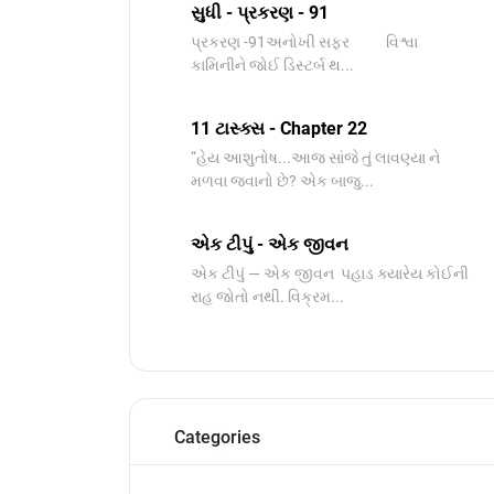
સુધી - પ્રકરણ - 91
પ્રકરણ -91અનોખી સફર વિશ્વા
કામિનીને જોઈ ડિસ્ટર્બ થ...
11 ટાસ્ક્સ - Chapter 22
“હેય આશુતોષ...આજ સાંજે તું લાવણ્યા ને
મળવા જવાનો છે? એક બાજુ...
એક ટીપું - એક જીવન
એક ટીપું — એક જીવન પહાડ ક્યારેય કોઈની
રાહ જોતો નથી. વિક્રમ...
Categories