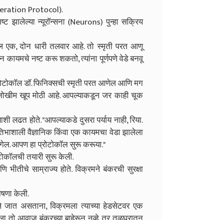
eneration Protocol).
नष्ट झालेल्या न्यूरॉन्सना (Neurons) पुन्हा सक्रिय
ोकॉल एक, दोन धारी तलवार आहे. तो स्मृती परत आणू
ायमचे नष्ट करू शकतो, त्यांना पूर्णपणे वेडे बनवू
ा प्रोटोकॉल डॉ. फिनिक्सची स्मृती परत आणेल आणि मग
 जोखीम खूप मोठी आहे. आपल्याकडून जर काही चूक
शी लढत होते. "आपल्याकडे दुसरा पर्याय नाही, रिया.
भाशाली वैज्ञानिक किंवा एक कायमचा वेडा झालेला
ागेल. आपण हा प्रोटोकॉल सुरू करूया."
टोकॉलची तयारी सुरू केली.
ि भीतीचे साम्राज्य होते. विक्रमने बंकरची सुरक्षा
ोषणा केली.
े जात असताना, विक्रमला त्याच्या हेडसेटवर एक
 तो आवाज बंकरच्या बाहेरून नव्हे, तर तळघरातून