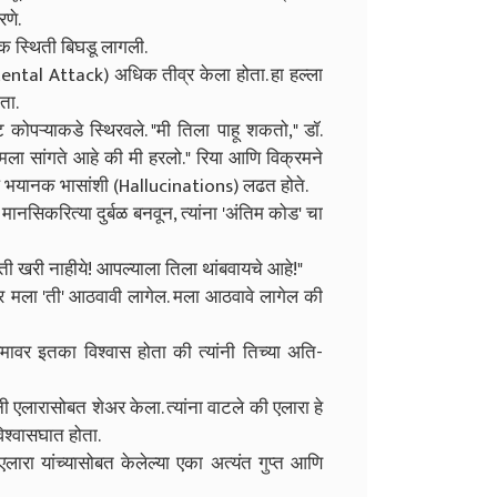
रणे.
क स्थिती बिघडू लागली.
ntal Attack) अधिक तीव्र केला होता. हा हल्ला
ता.
ट कोपऱ्याकडे स्थिरवले. "मी तिला पाहू शकतो," डॉ.
ती मला सांगते आहे की मी हरलो." रिया आणि विक्रमने
ातील भयानक भासांशी (Hallucinations) लढत होते.
 मानसिकरित्या दुर्बळ बनवून, त्यांना 'अंतिम कोड' चा
 ती खरी नाहीये! आपल्याला तिला थांबवायचे आहे!"
 तर मला 'ती' आठवावी लागेल. मला आठवावे लागेल की
प्रेमावर इतका विश्वास होता की त्यांनी तिच्या अति-
नी एलारासोबत शेअर केला. त्यांना वाटले की एलारा हे
विश्वासघात होता.
. एलारा यांच्यासोबत केलेल्या एका अत्यंत गुप्त आणि