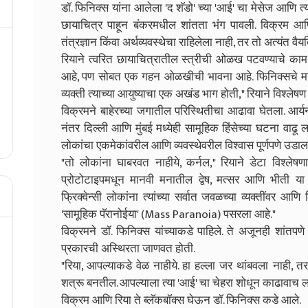
डॉ. फिनिक्स यांना आलेला 'द शॅडो' च्या 'आई' चा मेसेज आणि त
छायाचित्र पाहून बंकरमधील शांतता भंग पावली. विक्रम आ
तंत्रज्ञान किंवा अर्थव्यवस्थेचा राहिलेला नाही, तर तो अत्यंत
रियाने त्वरित छायाचित्रातील स्त्रीची ओळख पटवण्याचे काम सु
आहे, पण सोबत एक गहन ओळखीची भावना आहे. फिनिक्सचे मन एक
व्यक्ती त्याच्या आयुष्याचा एक अखंड भाग होती," रियाने विश्लेषण 
विक्रमने बाहेरच्या जगातील परिस्थितीचा आढावा घेतला. आर्यन
नंतर दिल्ली आणि मुंबई मध्येही सामूहिक हिंसेच्या घटना वाढू 
लोकांचा एकमेकांवरील आणि व्यवस्थेवरील विश्वास पूर्णपणे उडाल
"तो लोकांना घाबरवत नाहीये, कर्नल," रियाने डेटा विश्लेषण
प्रोटोटाइपमधून मानवी मनातील द्वेष, मत्सर आणि भीती या भ
फ्रिक्वेन्सी लोकांना त्यांच्या सर्वात जवळच्या व्यक्तींवर आणि
'सामूहिक पॅरानोईया' (Mass Paranoia) पसरला आहे."
विक्रमने डॉ. फिनिक्स यांच्याकडे पाहिले. ते अजूनही शांतपणे 
प्रकारची अस्थिरता जाणवत होती.
"रिया, आपल्याकडे वेळ नाहीये. हा हल्ला जर थांबवला नाह
शत्रू बनतील. आपल्याला त्या 'आई' चा चेहरा शोधून काढावाच ला
विक्रम आणि रिया ते ब्लॅकबॉक्स घेऊन डॉ. फिनिक्स कडे आले.