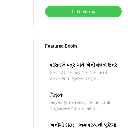
Whatsapp
Featured Books
વરસાદને પત્ર અને એનો વળતો ઉત્તર
લેખ:- વરસાદને પત્ર અને એનો વળતો
ઉત્તરલેખિકા:- શ્રીમતી સ્નેહલ...
મિત્રતા
મિત્રતા: જીવનને સમૃદ્ધ બનાવતો સૌથી
અમૂલ્ય સંબંધજીવનમાં માણસ...
અનોખી સફર - અમાવસ્યાથી પૂર્ણિમા