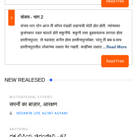
Read Free
2
संजय - भाग 2
संजय भाग दोन आज ती कौरव मंडळी लहानाची मोठी होत होती. त्यांच्यावर
कुसंस्कार पडत चालले होते शकुनीचे. शकुनी तसा बुडवायलाच लागला होता
हस्तीनापुरला. तो षडयंत्र करीत होता हस्तीनापुरसोबत. परंतू ती बाब ब-याच
हस्तीनापुरातील लोकांच्या लक्षात येत नव्हती. काहींच्या लक्षात
...Read More
Read Free
NEW REALESED
MOTIVATIONAL STORIES
सपनों का बाज़ार, आरक्षण
VEDANTA LIFE AGYAT AGYANI
ANYTHING
ರಕ್ತ ಲಿಪಿಯ ಚಿರಂಜೀವಿ - 67