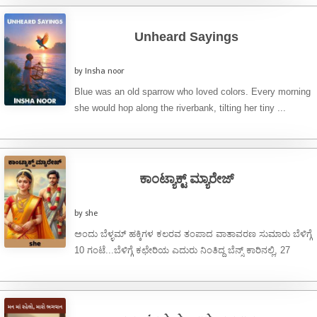
Unheard Sayings
by Insha noor
Blue was an old sparrow who loved colors. Every morning
she would hop along the riverbank, tilting her tiny ...
ಕಾಂಟ್ಯಾಕ್ಟ್ ಮ್ಯಾರೇಜ್
by she
ಅಂದು ಬೆಳ್ಳಮ್ ಹಕ್ಕಿಗಳ ಕಲರವ ತಂಪಾದ ವಾತಾವರಣ ಸುಮಾರು ಬೆಳಿಗ್ಗೆ
10 ಗಂಟೆ...ಬೆಳಿಗ್ಗೆ ಕಛೇರಿಯ ಎದುರು ನಿಂತಿದ್ದ ಬೆನ್ಸ್ ಕಾರಿನಲ್ಲಿ, 27
ವರ್ಷದ ಸುಂದರ, ಆದರೆ ...