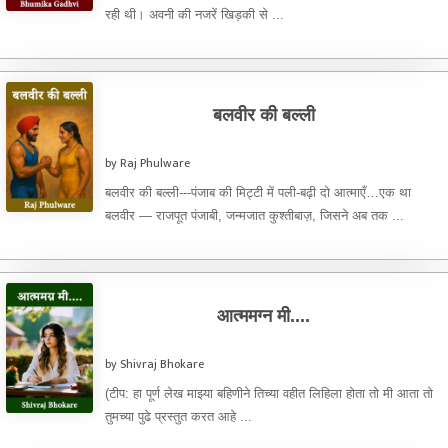
रही थी। अवनी की नजरें खिड़की से ...
बलवीर की बल्ली
by Raj Phulware
बलवीर की बल्ली---पंजाब की मिट्टी में पली-बढ़ी दो आत्माएँ…एक था
बलवीर — राजपूत पंजाबी, जन्मजात कुश्तीबाज़, जिसने अब तक ...
आत्ममग्न मी....
by Shivraj Bhokare
(टीप: हा पूर्ण लेख माझ्या बहिणीने तिच्या वहीत लिहिला होता तो मी आता तो
तुमच्या पुढे प्रस्तुत करत आहे ...