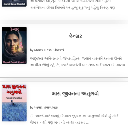
ઓપરેશન બદ્ર) ​મે ૧૯૯૯ની એ શરૂઆતની સવાર હતી.
કારગિલના ઊંચા શિખરો પર હજુ સૂરજનું પહેલું કિરણ પણ
પહોંચ્યું નહોતું. ૧૮,૦૦૦ ...
કેન્સર
by Mansi Desai Shastri
અદ્રશ્ય અસ્તિત્વનો જંગ ​સાહિત્ય જ્યારે વાસ્તવિકતાના ઉંબરે
આવીને ઊભું રહે છે, ત્યારે શબ્દોની ધાર તેજ થઈ જાય છે. માનવ
શરીર ...
મારા જીવનના અનુભવો
by પરમાર ક્રિપાલ સિંહ
ે. આજે મારે લખવું છે મારા જીવન ના અનુભવો વિશે હું કોઈ
લેખક નથી પણ મન ની વ્યથા વ્યક્ત ...