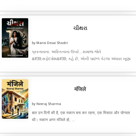
ચીથરા
by Mansi Desai Shastri
પ્રસ્તાવના: અસ્તિત્વના ઉંબરે... ​સમાજ જેને
&#39;સફેદપોશ&#39; કહે છે, એની પાછળ કેટલા અંધારા ખૂણા
છુપાયેલા હોય છે? અને એ અંધારામાં જ્યારે ...
मंजिले
by Neeraj Sharma
बात उन दिनों की है, एक मकान बना कर रहना, एक मिसाल और योग्यता
थी। मकान अगर मंजिले हो, ...