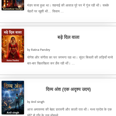
मंडप सजा हुआ था। शहनाई की आवाज़ पूरे घर में गूंज रही थी। सबके
चेहरों पर खुशी थी… सिवाय ...
बड़े दिल वाला
by Ratna Pandey
योगेश और संगीता का घर जगमगा रहा था। सुंदर बिजली की लड़ियाँ मानो
बार-बार खिलखिला कर हँस रही थीं। ...
दिव्य अंश (एक अदृश्य उदय)
by Anil singh
आज अमावस्या की बेहद डरावनी और काली रात थी। मध्य प्रदेश के एक
छोटे से गाँव के उस मोहल्ले ...