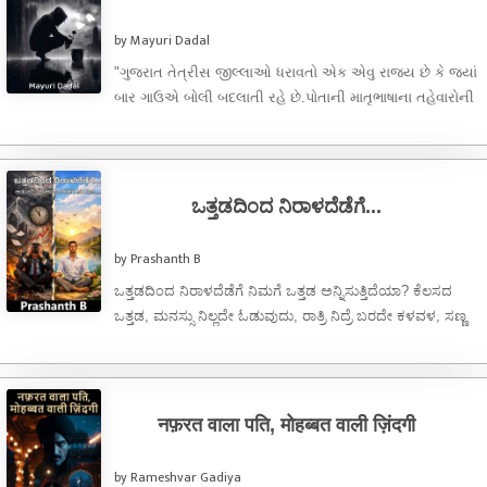
by Mayuri Dadal
"ગુજરાત તેત્રીસ જીલ્લાઓ ધરાવતો એક એવુ રાજ્ય છે કે જ્યાં
બાર ગાઉએ બોલી બદલાતી રહે છે.પોતાની માતૃભાષાના તહેવારોની
સાથે ...
ಒತ್ತಡದಿಂದ ನಿರಾಳದೆಡೆಗೆ...
by Prashanth B
ಒತ್ತಡದಿಂದ ನಿರಾಳದೆಡೆಗೆ ನಿಮಗೆ ಒತ್ತಡ ಅನ್ನಿಸುತ್ತಿದೆಯಾ? ಕೆಲಸದ
ಒತ್ತಡ, ಮನಸ್ಸು ನಿಲ್ಲದೇ ಓಡುವುದು, ರಾತ್ರಿ ನಿದ್ರೆ ಬರದೇ ಕಳವಳ, ಸಣ್ಣ
ವಿಷಯಕ್ಕೂ ಆತಂಕ, ಒಳಗೊಂದು ಖಾಲಿತನ… ...
नफ़रत वाला पति, मोहब्बत वाली ज़िंदगी
by Rameshvar Gadiya