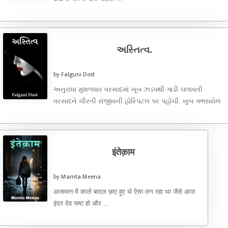
અસ્તિત્વ.
by Falguni Dost
અનુરાધા મુશળધાર વરસાદમાં ખૂબ ઝડપથી ગાડી ચલાવતી
વરસાદને ચીરતી સંજીવની હોસ્પિટલ પર પહોંચી. ખુબ ગભરાયેલ
અને હાંફતી સીધી ઇમર્જન્સી ...
इंतेक़ाम
by Mamta Meena
आसमान में काले बादल छाए हुए थे ऐसा लग रहा था जैसे आज
इंदर देव रूष्ट हो और ...