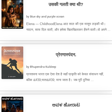
उसकी गलती क्या थी?
by blue sky and purple ocean
Elena — ChildhoodElena आठ साल की एक मासूम लड़की थी।
नादान, साफ दिल वाली, और हमेशा खिलखिलाकर हँसने वाली।वो अपने ...
प्रेरणास्पंदन.
by Bhupendra Kuldeep
प्रस्तावना भारत एक ऐसा देश है जहाँ प्रकृति को केवल संसाधन नहीं,
बल्कि &#39;माता&#39; माना जाता है। जब पूरी दुनिया ...
ಅವಳ ಹೋರಾಟ