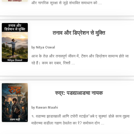
और नागरिक सुरक्षा से जुड़े संभावित समाधान को ...
तनाव और डिप्रेशन से मुक्ति
by Nitya Oswal
आज के तेज़ और तनावपूर्ण जीवन में, टेंशन और डिप्रेशन सामान्य होते जा
रहे हैं। काम का दबाव, रिश्तों ...
रुद्र: पडद्याआडचा नायक
by Rawan Maahi
​१. वडाच्या झाडाखाली आणि टपोरी स्टाईल ​"अबे ए सुक्या! डोळे काय तुझ्या
माहेरच्या वाडीला गहाण ठेवलेत का रे? समोरून दोन ...