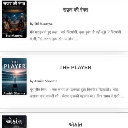
सफ़र की रंगत
by Std Maurya
मैंने मुस्कुराते हुए कहा, "अरे प्रियांशी, कुछ हुआ तो नहीं मुझे ?" ​प्रियांशी
बोली, "हाँ, इतना कुछ हो गया और ...
THE PLAYER
by Avnish Sharma
गुरप्रीत सिंह — एक समय का उभरता हुआ क्रिकेट खिलाड़ी। भीड़
उसका नाम जानती थी। मैदान उसकी पहचान था। फिर समय ने ऐसी ...
એકાંત