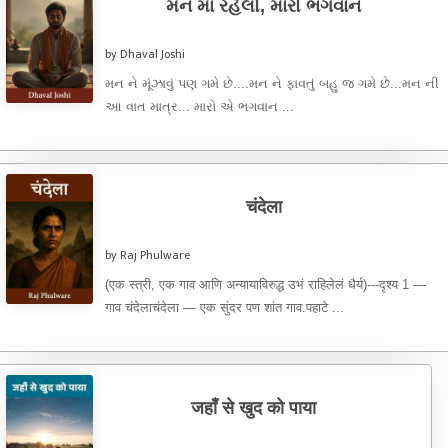
મન માં રહેલો, મારો ભગવાન
by Dhaval Joshi
મન ને મૂંઝાવું પણ ગમે છે....મન ને ફાવતું બહુ જ ગમે છે...મન ની
આ વાત માત્ર... મારો એ ભગવાન ...
चंदेला
by Raj Phulware
(एक स्त्री, एक गाव आणि अन्यायाविरुद्ध उभं राहिलेलं धैर्य)---दृश्य 1 —
गाव चंदेलाचंदेला — एक सुंदर पण शांत गाव.पहाटे ...
जहाँ से खुद को पाया