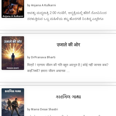
by Anjana A Kulkarni
ಆವತ್ತು ಮಧ್ಯರಾತ್ರಿ 2:00 ಗಂಟೆಗೆ, ಆಸ್ಪತ್ರೆಯಲ್ಲಿ ಹೆರಿಗೆ ನೋವಿನಿಂದ
ನರಳುತ್ತಿರುವ ಒಬ್ಬ ಮಹಿಳೆಯ ಶಬ್ದ ಹೊರಗಡೆ ನಿಂತಿದ್ದ ಎಲ್ಲರಿಗೂ
ಕೇಳಿಸುತ್ತಿತ್ತು. ಯಾವಾಗ ಮಗುವಿನ ಅಳುವಿನ ಶಬ್ದ ...
उजाले की ओर
by DrPranava Bharti
मित्रों ! प्रणाम जीवन की गति बहुत अदभुत है | कोई नहीं जानता कब?
कहाँ?क्यों? हमारा जीवन अचानक ...
કારગિલ ગાથા
by Mansi Desai Shastri