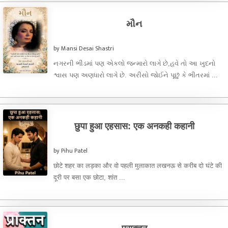
મૌન
by Mansi Desai Shastri
નગરની ભીડમાં પણ એકલો જન્મારો લાગે છે,હવે તો આ ખુદનો
શ્વાસ પણ અણધારો લાગે છે. અરીસો જોઈને પૂછું કે ભીતરમાં ...
छुपा हुआ एहसास: एक अनकही कहानी
by Pihu Patel
छोटे शहर का लड़का और वो पहली मुलाकात लखनऊ से करीब दो घंटे की
दूरी पर बसा एक छोटा, शांत ...