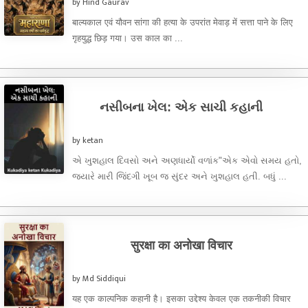
by Hind Gaurav
बाल्यकाल एवं यौवन सांगा की हत्या के उपरांत मेवाड़ में सत्ता पाने के लिए
गृहयुद्ध छिड़ गया। उस काल का ...
નસીબના ખેલ: એક સાચી કહાની
by ketan
એ ખુશહાલ દિવસો અને અણધાર્યો વળાંક"એક એવો સમય હતો,
જ્યારે મારી જિંદગી ખૂબ જ સુંદર અને ખુશહાલ હતી. બધું ...
सुरक्षा का अनोखा विचार
by Md Siddiqui
यह एक काल्पनिक कहानी है। इसका उद्देश्य केवल एक तकनीकी विचार