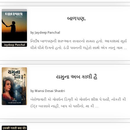
બાળપણ.
by Jaydeep Panchal
નિર્દોષ બાળપણની શરૂઆત સવારનો સમય હતો. આકાશમાં સૂર્ય
ધીમે ધીમે ઉગતો હતો. ઠંડી પવનની લહેરો સાથે એક નાનું ગામ ...
યમુના અબ કાલી હૈ
by Mansi Desai Shastri
બેરોજગારી કો ગોવર્ધન ડિગ્રી કો ગોવર્ધન શીશ પે ધર્યો, નોકરી કી
ઈંદ્ર બરસાવે નાહીં, બાપ કો પસીનો, મા કી ...