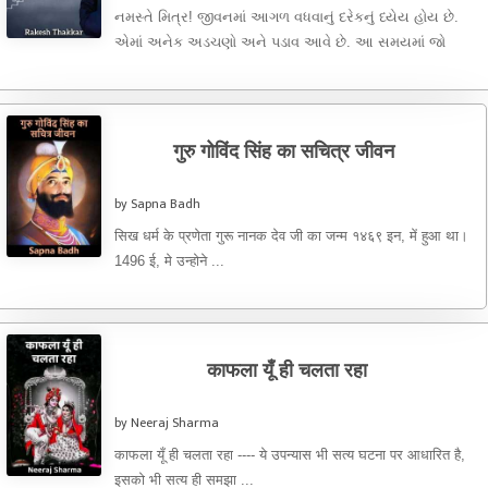
નમસ્તે મિત્ર! જીવનમાં આગળ વધવાનું દરેકનું ધ્યેય હોય છે.
એમાં અનેક અડચણો અને પડાવ આવે છે. આ સમયમાં જો
યોગ્ય ...
गुरु गोविंद सिंह का सचित्र जीवन
by Sapna Badh
सिख धर्म के प्रणेता गुरू नानक देव जी का जन्म १४६९ इन, में हुआ था।
1496 ई, मे उन्होने ...
काफला यूँ ही चलता रहा
by Neeraj Sharma
काफला यूँ ही चलता रहा ---- ये उपन्यास भी सत्य घटना पर आधारित है,
इसको भी सत्य ही समझा ...