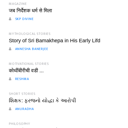
MAGAZINE
जब निर्देशक धर्म से मिला
SKP DIVINE
MYTHOLOGICAL STORIES
Story of Sri Bamakhepa in His Early Lifd
ANNESHA BANERJEE
MOTIVATIONAL STORIES
कोथींबीरीची वडी ...
RESHMA
SHORT STORIES
શિક્ષક: ફરજનો યોદ્ધા કે આરોપી
ANURADHA
PHILOSOPHY