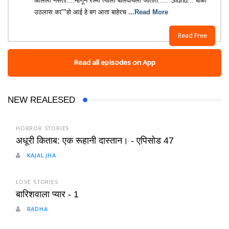
आलेला नसतो....म्हणून रश्मी त्याला बोलवायला जातात....."Sidhu... बाळा
उठलास का""हो आई हे बग आता बाहेरच
...Read More
Read Free
Read all episodes on App
NEW REALESED
HORROR STORIES
अधूरी किताब: एक रूहानी दास्तान। - एपिसोड 47
KAJAL JHA
LOVE STORIES
बारिशवाला प्यार - 1
RADHA