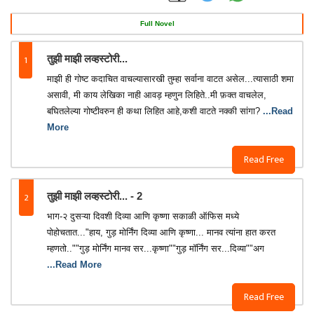
Full Novel
1
तुझी माझी लव्हस्टोरी️️️️...
माझी ही गोष्ट कदाचित वाचल्यासारखी तुम्हा सर्वाना वाटत असेल...त्यासाठी शमा
असावी, मी काय लेखिका नाही आवड़ म्हणुन लिहिते..मी फ़क्त वाचलेल,
बघितलेल्या गोष्टीवरुन ही कथा लिहित आहे,कशी वाटते नक्की सांगा?
...Read
More
Read Free
2
तुझी माझी लव्हस्टोरी... - 2
भाग-२ दुसऱ्या दिवशी दिव्या आणि कृष्णा सकाळी ऑफिस मध्ये
पोहोचतात..."हाय, गुड़ मोर्निंग दिव्या आणि कृष्णा... मानव त्यांना हात करत
म्हणतो..""गुड़ मोर्निंग मानव सर...कृष्णा""गुड़ मॉर्निंग सर...दिव्या""अग
...Read More
Read Free