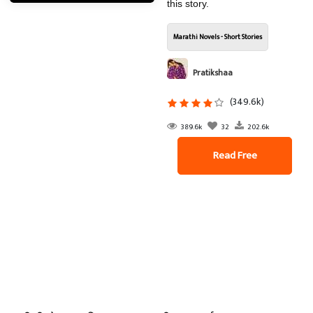
this story.
Marathi Novels - Short Stories
Pratikshaa
(349.6k)
389.6k
32
202.6k
Read Free