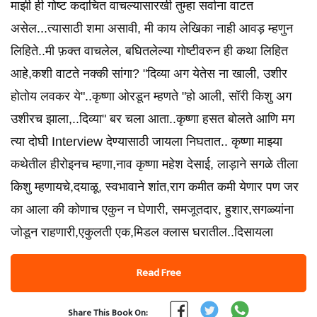
माझी ही गोष्ट कदाचित वाचल्यासारखी तुम्हा सर्वाना वाटत
असेल...त्यासाठी शमा असावी, मी काय लेखिका नाही आवड़ म्हणुन
लिहिते..मी फ़क्त वाचलेल, बघितलेल्या गोष्टीवरुन ही कथा लिहित
आहे,कशी वाटते नक्की सांगा? "दिव्या अग येतेस ना खाली, उशीर
होतोय लवकर ये"..कृष्णा ओरडून म्हणते "हो आली, सॉरी किशु अग
उशीरच झाला,..दिव्या" बर चला आता..कृष्णा हसत बोलते आणि मग
त्या दोघी Interview देण्यासाठी जायला निघतात.. कृष्णा माझ्या
कथेतील हीरोइनच म्हणा,नाव कृष्णा महेश देसाई, लाड़ाने सगळे तीला
किशु म्हणायचे,दयाळू, स्वभावाने शांत,राग कमीत कमी येणार पण जर
का आला की कोणाच एकुन न घेणारी, समजूतदार, हुशार,सगळ्यांना
जोडून राहणारी,एकुलती एक,मिडल क्लास घरातील..दिसायला
Read Free
Share This Book On: