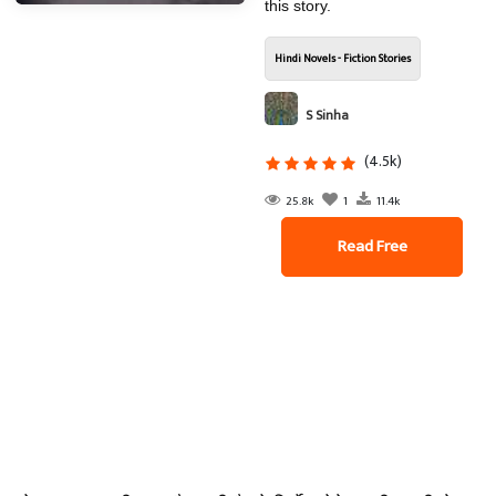
this story.
Hindi Novels - Fiction Stories
S Sinha
(4.5k)
25.8k
1
11.4k
Read Free