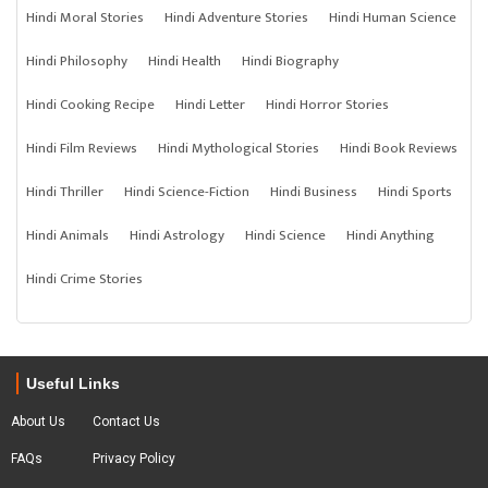
Hindi Moral Stories
Hindi Adventure Stories
Hindi Human Science
Hindi Philosophy
Hindi Health
Hindi Biography
Hindi Cooking Recipe
Hindi Letter
Hindi Horror Stories
Hindi Film Reviews
Hindi Mythological Stories
Hindi Book Reviews
Hindi Thriller
Hindi Science-Fiction
Hindi Business
Hindi Sports
Hindi Animals
Hindi Astrology
Hindi Science
Hindi Anything
Hindi Crime Stories
Useful Links
About Us
Contact Us
FAQs
Privacy Policy