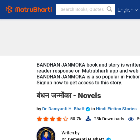
English
BANDHAN JANMOKA book and story is written by 
reader response on Matrubharti app and web sin
BANDHAN JANMOKA is also popular in Fiction St
Signup now to get access to this story.
बंधन जन्मोंका -
Novels
by
Dr. Damyanti H. Bhatt
in
Hindi Fiction Stories
50.7k
23k
Downloads
5
Writen by
Dr. Damyanti H. Bhatt