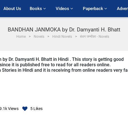
About Us
Books 
Videos 
Paperback 
Adver
BANDHAN JANMOKA by Dr. Damyanti H. Bhatt
Home
Novels
Hindi Novels
बंधन जन्मोंका - Novels
Dr. Damyanti H. Bhatt in Hindi . This story is getting good
ce it is published free to read for all readers online.
ories in Hindi and it is receiving from online readers very fa
9.1k
Views
5
Likes