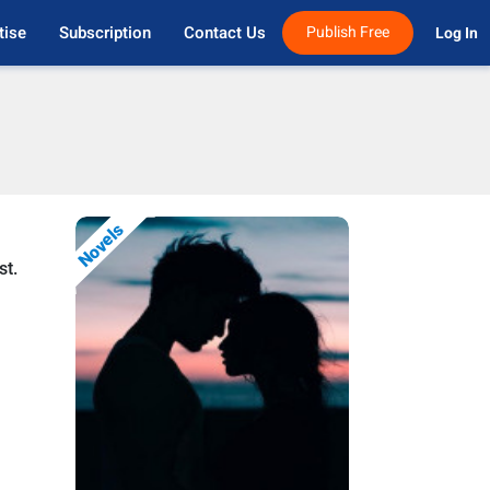
tise
Subscription
Contact Us
Publish Free
Log In 
Novels
st.