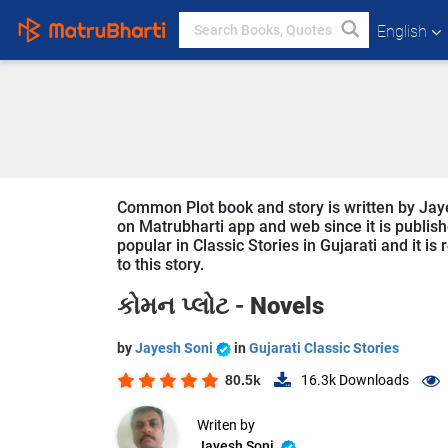
English
Common Plot book and story is written by Jayes
on Matrubharti app and web since it is publish
popular in Classic Stories in Gujarati and it i
to this story.
કોમન પ્લોટ -
Novels
by
Jayesh Soni
in
Gujarati Classic Stories
80.5k
16.3k
Downloads
Writen by
Jayesh Soni