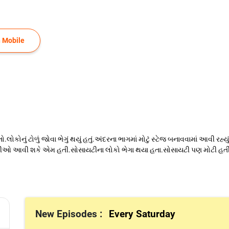
 Mobile
.લોકોનું ટોળું જોવા ભેગું થયું હતું.અંદરના ભાગમાં મોટું સ્ટેજ બનાવવામાં આવી રહ
ીઓ આવી શકે એમ હતી.સોસાયટીના લોકો ભેગા થયા હતા.સોસાયટી પણ મોટી હતી.ચ
New Episodes :
Every Saturday