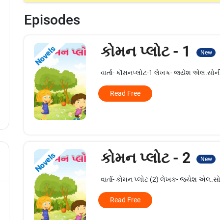
Episodes
કોમન પ્લોટ - 1
Novels
New
વાર્તા- કૉમનપ્લોટ-1 લેખક- જયેશ એલ.સોન
Read Free
કોમન પ્લોટ - 2
Novels
New
વાર્તા- કોમન પ્લોટ (2) લેખક- જયેશ એલ.સ
Read Free