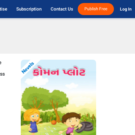
tise
Subscription
Contact Us
Publish Free
Log In 
e
Novels
ess