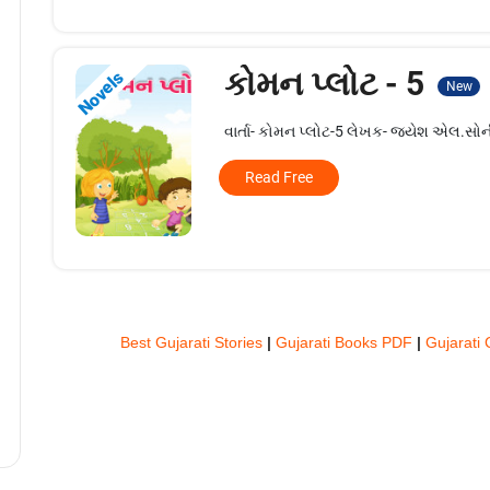
કોમન પ્લોટ - 5
Novels
New
વાર્તા- કોમન પ્લોટ-5 લેખક- જયેશ એલ.સોન
Read Free
Best Gujarati Stories
|
Gujarati Books PDF
|
Gujarati 