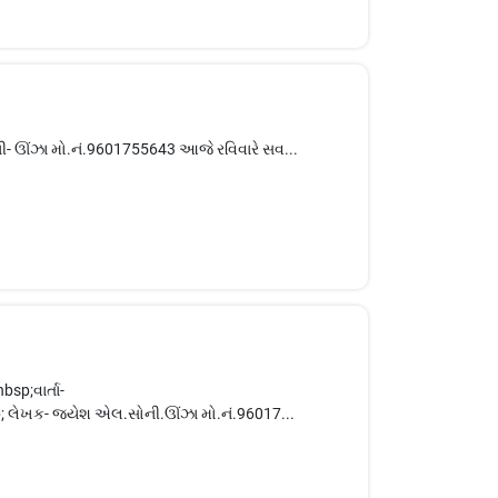
ની- ઊંઝા મો.નં.9601755643 આજે રવિવારે સવ...
sp;વાર્તા-
 લેખક- જયેશ એલ.સોની.ઊંઝા મો.નં.96017...