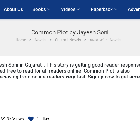
About Us
Books 
Videos 
Paperback 
Adver
Common Plot by Jayesh Soni
Home
Novels
Gujarati Novels
કોમન પ્લોટ - Novels
h Soni in Gujarati . This story is getting good reader respons
ed free to read for all readers online. Common Plot is also
s receiving from online readers very fast. Signup now to get acc
39.9k
Views
1
Likes