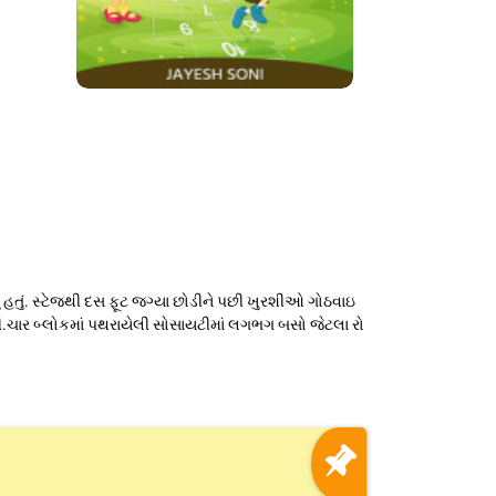
્યું હતું. સ્ટેજથી દસ ફૂટ જગ્યા છોડીને પછી ખુરશીઓ ગોઠવાઇ
ાર બ્લોકમાં પથરાયેલી સોસાયટીમાં લગભગ બસો જેટલા રો