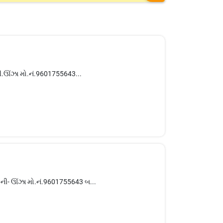
ી.ઊંઝા મો.નં.9601755643...
ોની- ઊંઝા મો.નં.9601755643 બ...