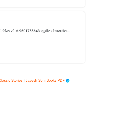
ી.ઊંઝા મો.નં.9601755643 રઘુવીર સોસાયટીના...
Classic Stories
|
Jayesh Soni Books PDF