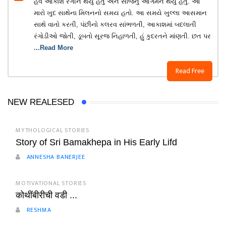
હવે આકાશ રંગીન થયું હતું અને સાંજનું આગમન થયું હતું. આ
મારો ખુદ સાથેના મિલનનો સમય હતો. આ સમયે ખુલ્લા આસમાન
સાથે વાતો કરતી, પંછીનો કલરવ સાંભળતી, આકાશમાં બદલાતી
રંગોડીઓ જોતી, ડૂબતો સૂરજ નિહાળતી, હું કુદરતને માંણતી. છત પર
...Read More
Read Free
NEW REALESED
MYTHOLOGICAL STORIES
Story of Sri Bamakhepa in His Early Lifd
ANNESHA BANERJEE
MOTIVATIONAL STORIES
कोथींबीरीची वडी ...
RESHMA