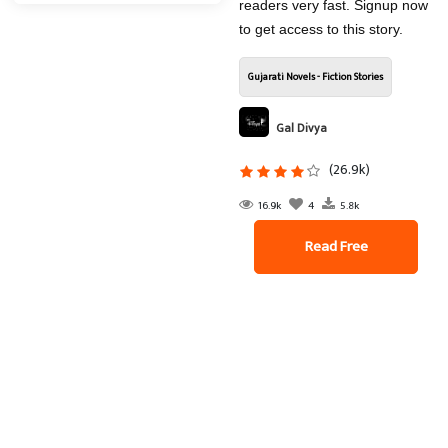
readers very fast. Signup now
to get access to this story.
Gujarati Novels - Fiction Stories
Gal Divya
(26.9k)
16.9k
4
5.8k
Read Free