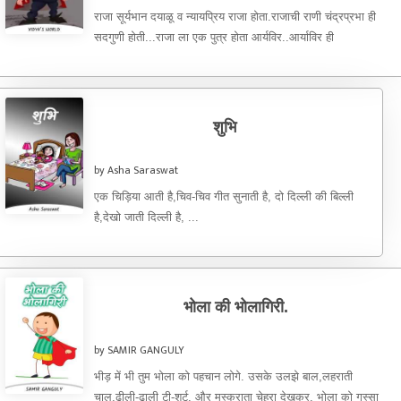
राजा सूर्यभान दयाळू व न्यायप्रिय राजा होता.राजाची राणी चंद्रप्रभा ही
सदगुणी होती...राजा ला एक पुत्र होता आर्यविर..आर्याविर ही
वडीलांसारखाच ...
शुभि
by Asha Saraswat
एक चिड़िया आती है,चिव-चिव गीत सुनाती है, दो दिल्ली की बिल्ली
है,देखो जाती दिल्ली है, ...
भोला की भोलागिरी.
by SAMIR GANGULY
भीड़ में भी तुम भोला को पहचान लोगे. उसके उलझे बाल,लहराती
चाल,ढीली-ढाली टी-शर्ट, और मुस्कराता चेहरा देखकर. भोला को गुस्सा