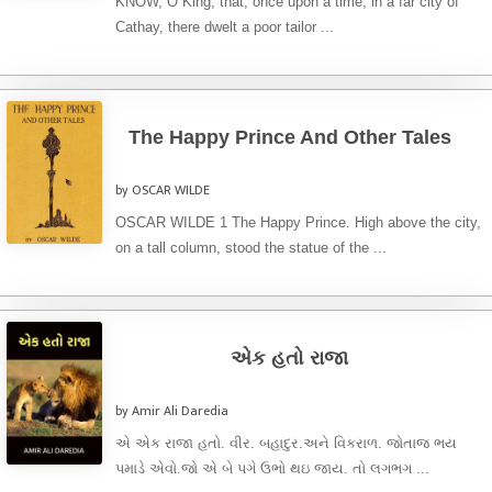
KNOW, O King, that, once upon a time, in a far city of
Cathay, there dwelt a poor tailor ...
The Happy Prince And Other Tales
by OSCAR WILDE
OSCAR WILDE 1 The Happy Prince. High above the city,
on a tall column, stood the statue of the ...
એક હતો રાજા
by Amir Ali Daredia
એ એક રાજા હતો. વીર. બહાદુર.અને વિકરાળ. જોતાજ ભય
પમાડે એવો.જો એ બે પગે ઉભો થઇ જાય. તો લગભગ ...