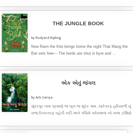
THE JUNGLE BOOK
by Rudyard Kipling
Now Rann the Kite brings home the night That Mang the
Bat sets free— The herds are shut in byre and ...
એક એવું જંગલ
by Arti Geriya
સુંદરપુર નામ પ્રમાણે જ ખૂબ જ સુંદર ગામ ,ચારેતરફ હરિયાળી નું
રાજ,ઉત્તરતરફ વહેતી નદી,અને પશ્ચિમે પર્વતમાળા નો તાજ ,દક્ષિણે
...