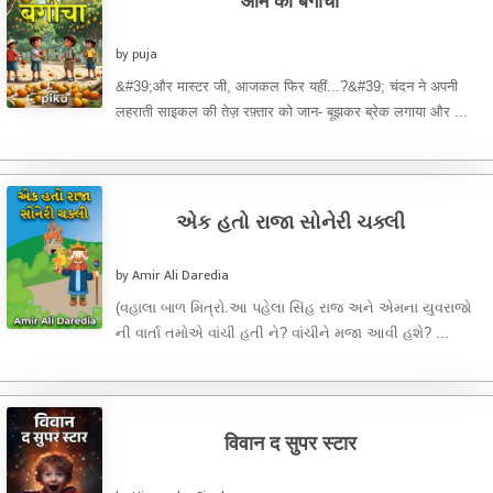
आम का बगीचा
by puja
&#39;और मास्टर जी, आजकल फिर यहीं...?&#39; चंदन ने अपनी
लहराती साइकल की तेज़ रफ़्तार को जान- बूझकर ब्रेक लगाया और ...
એક હતો રાજા સોનેરી ચક્લી
by Amir Ali Daredia
(વહાલા બાળ મિત્રો.આ પહેલા સિંહ રાજ અને એમના યુવરાજો
ની વાર્તા તમોએ વાંચી હતી ને? વાંચીને મજા આવી હશે? ...
विवान द सुपर स्टार