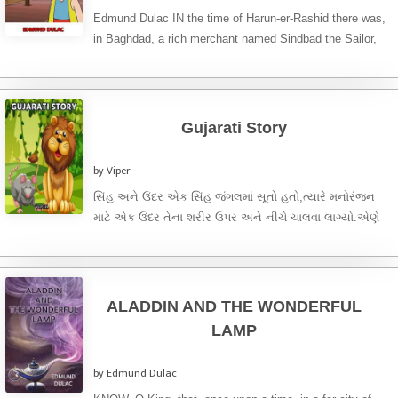
Edmund Dulac IN the time of Harun-er-Rashid there was,
in Baghdad, a rich merchant named Sindbad the Sailor,
the ...
Gujarati Story
by Viper
સિંહ અને ઉંદર એક સિંહ જંગલમાં સૂતો હતો,ત્યારે મનોરંજન
માટે એક ઉંદર તેના શરીર ઉપર અને નીચે ચાલવા લાગ્યો.એણે
...
ALADDIN AND THE WONDERFUL
LAMP
by Edmund Dulac