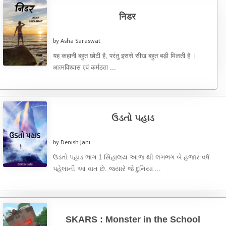
निडर
by Asha Saraswat
यह कहानी बहुत छोटी है, परंतु इससे सीख बहुत बड़ी मिलती है ।
आत्मविश्वास एवं कर्मठता ...
ઉડતો પહાડ
by Denish Jani
ઉડતો પહાડ ભાગ 1 સિંહાલય આજ થી લગભગ બે હજાર વર્ષ
પહેલાની આ વાત છે. જ્યારે જે દુનિયા ...
SKARS : Monster in the School