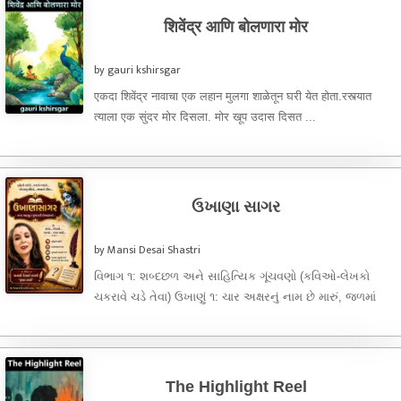
शिवेंद्र आणि बोलणारा मोर
by gauri kshirsgar
एकदा शिवेंद्र नावाचा एक लहान मुलगा शाळेतून घरी येत होता.रस्त्यात
त्याला एक सुंदर मोर दिसला. मोर खूप उदास दिसत ...
ઉખાણા સાગર
by Mansi Desai Shastri
વિભાગ ૧: શબ્દછળ અને સાહિત્યિક ગૂંચવણો (કવિઓ-લેખકો
ચકરાવે ચડે તેવા) ઉખાણું ૧: ચાર અક્ષરનું નામ છે મારું, જળમાં
મારું ઘર છે, આદિ ...
The Highlight Reel