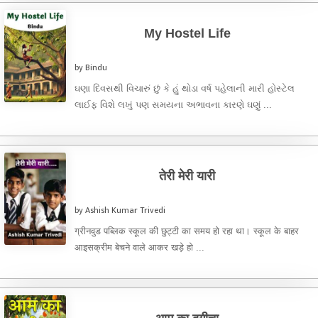
My Hostel Life
by Bindu
ઘણા દિવસથી વિચારું છું કે હું થોડા વર્ષ પહેલાની મારી હોસ્ટેલ
લાઈફ વિશે લખું પણ સમયના અભાવના કારણે ઘણું ...
तेरी मेरी यारी
by Ashish Kumar Trivedi
ग्रीनवुड पब्लिक स्कूल की छुट्टी का समय हो रहा था। स्कूल के बाहर
आइसक्रीम बेचने वाले आकर खड़े हो ...