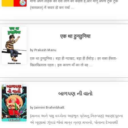
मीना अपने लड़के को दवा लाने को कहती है,और मोनू अपनी टूक टूक
(सायकल) में सवार हो कर पर्चा ...
एक था ठुनठुनिया
by Prakash Manu
एक था ठुनठुनिया। बड़ा ही नटखट, बड़ा ही हँसोड़। हर वक्त हँसता-
खिलखिलाता रहता। इस कारण माँ का तो वह ...
બાળપણ ની વાતો
by Jaimini Brahmbhatt
(માનવ અને પશુ વચ્ચેના અદ્દભુત પ્રેમનુ નિરુપણ) આણંદપુરના
એ ખૂણામાં ઝૂંપડાં જેવાં માત્ર ત્રણ મકાનો, પોતાના દેખાવથી