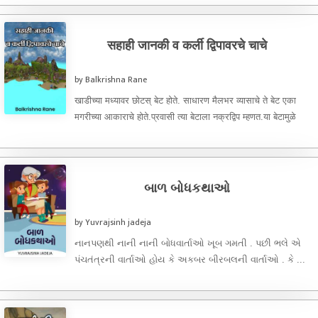
सहाही जानकी व कर्ली द्विपावरचे चाचे
by Balkrishna Rane
खाडीच्या मध्यावर छोटस् बेट होते. साधारण मैलभर व्यासाचे ते बेट एका
मगरीच्या आकाराचे होते.प्रवासी त्या बेटाला नक्रद्विप म्हणत.या बेटामुळे
खाडीचा ...
બાળ બોધકથાઓ
by Yuvrajsinh jadeja
નાનપણથી નાની નાની બોધવાર્તાઓ ખૂબ ગમતી . પછી ભલે એ
પંચતંત્રની વાર્તાઓ હોય કે અકબર બીરબલની વાર્તાઓ . કે ...