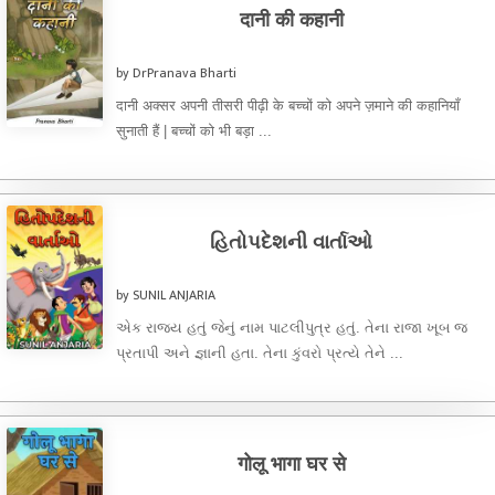
दानी की कहानी
by DrPranava Bharti
दानी अक्सर अपनी तीसरी पीढ़ी के बच्चों को अपने ज़माने की कहानियाँ
सुनाती हैं | बच्चों को भी बड़ा ...
હિતોપદેશની વાર્તાઓ
by SUNIL ANJARIA
એક રાજ્ય હતું જેનું નામ પાટલીપુત્ર હતું. તેના રાજા ખૂબ જ
પ્રતાપી અને જ્ઞાની હતા. તેના કુંવરો પ્રત્યે તેને ...
गोलू भागा घर से