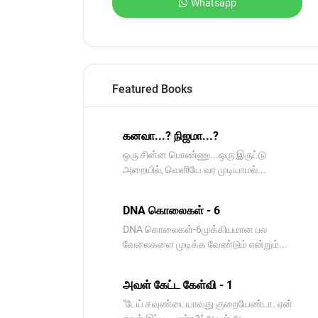
Whatsapp
Featured Books
கனவா...? நிஜமா...?
ஒரு சின்ன பொண்ணு...ஒரு இருட்டு
அறையில், வெளியே வர முடியாமல்...
DNA கொலைகள் - 6
DNA கொலைகள்-6முக்கியமான பல
வேலைகளை முடிக்க வேண்டும் என்றும்...
அவள் கேட்ட கேள்வி - 1
"டேய் சவுண்டையாவது குறையேண்டா. ஏன்