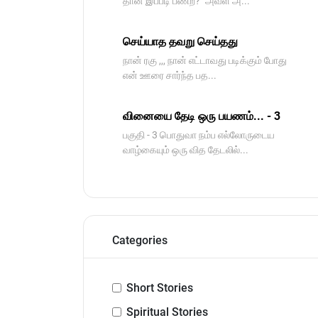
தான் இப்படி பண்ற?" அவள் அ...
செய்யாத தவறு செய்தது
நான் ரகு ,,, நான் எட்டாவது படிக்கும் போது
என் ஊரை சார்ந்த பத...
வினையை தேடி ஒரு பயணம்... - 3
பகுதி - 3 பொதுவா நம்ப எல்லோருடைய
வாழ்கையும் ஒரு வித தேடலில்...
Categories
Short Stories
Spiritual Stories