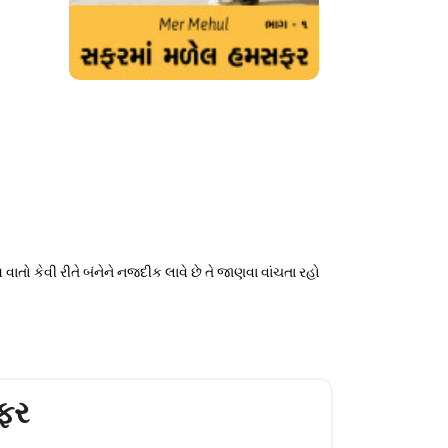
તો કેવી રીતે બંનેને નજદીક લાવે છે તે જાણવા વાંચતા રહો
ફર