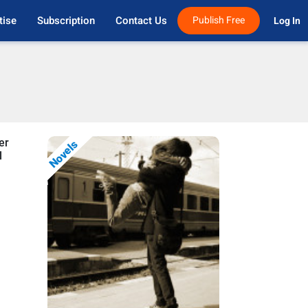
tise
Subscription
Contact Us
Publish Free
Log In 
er
Novels
l