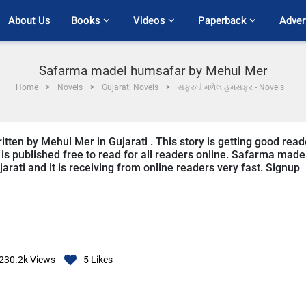
About Us
Books 
Videos 
Paperback 
Adver
Safarma madel humsafar by Mehul Mer
Home
Novels
Gujarati Novels
સફરમાં મળેલ હમસફર - Novels
ten by Mehul Mer in Gujarati . This story is getting good read
is published free to read for all readers online. Safarma made
arati and it is receiving from online readers very fast. Signup
230.2k
Views
5
Likes