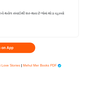
ે થયેલ સંવાદોથી શરુ થાય છે જેમાં થોડા રહસ્યો
s on App
i Love Stories
|
Mehul Mer Books PDF