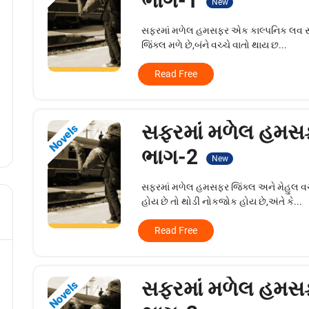
ભાગ-1
New
સફરમાં મળેલ હમસફર એક કાલ્પનિક લવ સ્ટો
જિંક્લ મળે છે,બંને વચ્ચે વાતો થાય છ...
Read Free
સફરમાં મળેલ હમસ
Novels
ભાગ-2
New
સફરમાં મળેલ હમસફર જિંક્લ અને મેહુલ વચ્ચ
હોય છે તો થોડી નોકજોક હોય છે,અંતે કે...
Read Free
સફરમાં મળેલ હમસ
Novels