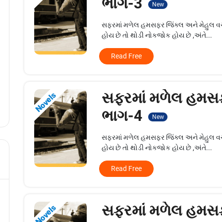
ભાગ-3
New
સફરમાં મળેલ હમસફર જિંક્લ અને મેહુલ વચ્ચ
હોય છે તો થોડી નોકજોક હોય છે ,અંતે...
Read Free
સફરમાં મળેલ હમસ
Novels
ભાગ-4
New
સફરમાં મળેલ હમસફર જિંક્લ અને મેહુલ વચ્ચ
હોય છે તો થોડી નોકજોક હોય છે ,અંતે...
Read Free
સફરમાં મળેલ હમસ
Novels