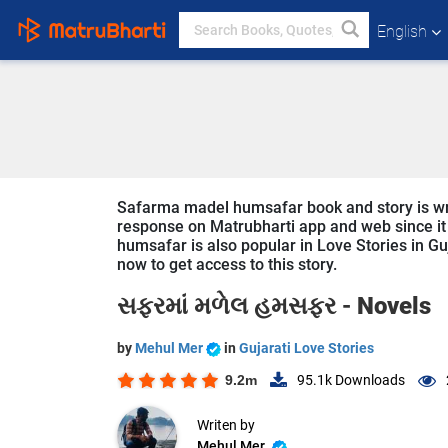
English
Safarma madel humsafar book and story is writ
response on Matrubharti app and web since it 
humsafar is also popular in Love Stories in Guj
now to get access to this story.
સફરમાં મળેલ હમસફર -
Novels
by
Mehul Mer
in
Gujarati Love Stories
9.2m
95.1k
Downloads
Writen by
Mehul Mer