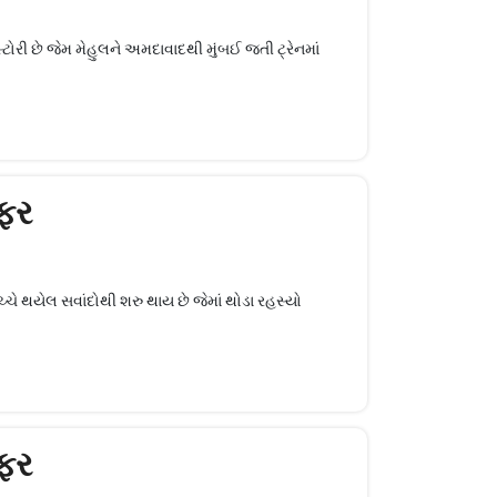
રી છે જેમ મેહુલને અમદાવાદથી મુંબઈ જતી ટ્રેનમાં
ફર
ે થયેલ સવાંદોથી શરુ થાય છે જેમાં થોડા રહસ્યો
ફર