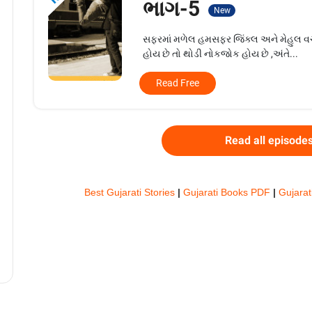
ભાગ-5
New
સફરમાં મળેલ હમસફર જિંક્લ અને મેહુલ વચ્ચ
હોય છે તો થોડી નોકજોક હોય છે ,અંતે...
Read Free
Read all episode
Best Gujarati Stories
|
Gujarati Books PDF
|
Gujarat