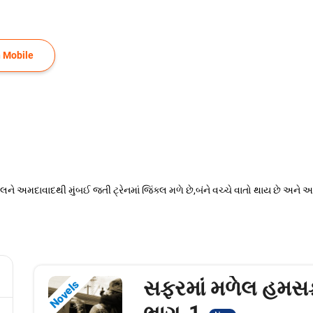
 Mobile
 અમદાવાદથી મુંબઈ જતી ટ્રેનમાં જિંક્લ મળે છે,બંને વચ્ચે વાતો થાય છે અને આ વા
સફરમાં મળેલ હમસ
Novels