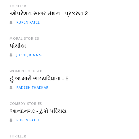
THRILLER
ઓપરેશન સાગર મંથન - પ્રકરણ 2
RUPEN PATEL
MORAL STORIES
પાંચીકા
JOSHI JIGNA S.
WOMEN FOCUSED
હું જ મારી ભાગ્યવિધાતા - 5
RAKESH THAKKAR
COMEDY STORIES
આનંદનગર - ટુંકો પરિચય
RUPEN PATEL
THRILLER