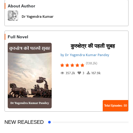
About Author
Follow
Dr Yogendra Kumar
Pandey
Full Novel
कुरुक्षेत्र की पहली सुबह
by Dr Yogendra Kumar Pandey
(138.2k)
357.2k
3
167.9k
Total Episodes : 50
NEW REALESED