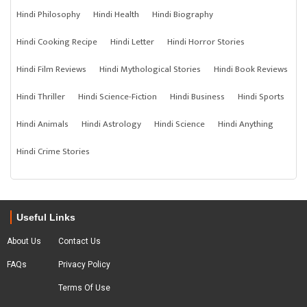
Hindi Philosophy
Hindi Health
Hindi Biography
Hindi Cooking Recipe
Hindi Letter
Hindi Horror Stories
Hindi Film Reviews
Hindi Mythological Stories
Hindi Book Reviews
Hindi Thriller
Hindi Science-Fiction
Hindi Business
Hindi Sports
Hindi Animals
Hindi Astrology
Hindi Science
Hindi Anything
Hindi Crime Stories
Useful Links
About Us
Contact Us
FAQs
Privacy Policy
Terms Of Use