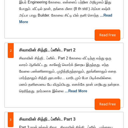
இயர் Engineering கோவை. என்னைப் பற்றின அறிமுகம் இது
போதும். வீட்டில் நான், தங்கை மீனா (8 th std ) அம்மா லஷ்மி
அப்பா பாலு Builder. கோவை சிட்டி யில் தனி சொந்த
...Read
More
Read Free
2
சிவாவின் சித்தி.. ப்ளீஸ்.. Part 2
சிவாவின் சித்தி.. ப்ளீஸ்.. Part 2 கோவை வீட்டிற்கு வந்து ஒரு
வாரம் ஆகிவிட்டது. காலேஜ் வொர்க் நிறைய இருந்தது. எந்த
வேலை பண்ணிணாலும், முழித்திருந்தாலும், தூங்கினாலும் எதை
பார்த்தாலும் சித்தி ஞாபகமே... யாரிடமும் பேச பிடிக்கவில்லை.
மனம் தனிமையை யே விரும்பியது. எனக்கே நான் மாறியது நன்றாக
தெரிந்தது. நார்மலாக இல்லை
...Read More
Read Free
3
சிவாவின் சித்தி.. ப்ளீஸ்.. Part 3
Part 3 நான் உங்கள் சிவா.. சிவாவின் சித்தி.. ப்ளீஸ்.. முந்தைய