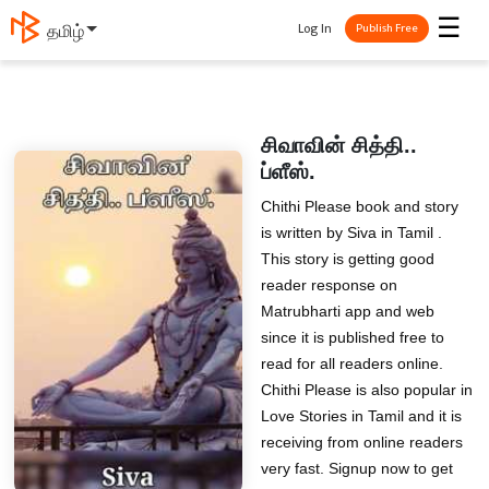
☰
Log In
தமிழ்
Publish Free
சிவாவின் சித்தி..
ப்ளீஸ்.
Chithi Please book and story
is written by Siva in Tamil .
This story is getting good
reader response on
Matrubharti app and web
since it is published free to
read for all readers online.
Chithi Please is also popular in
Love Stories in Tamil and it is
receiving from online readers
very fast. Signup now to get