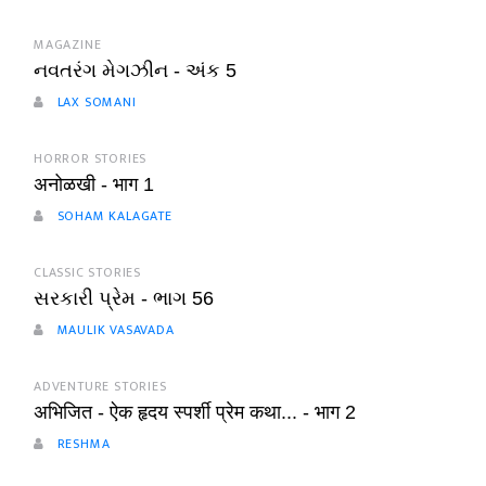
MAGAZINE
નવતરંગ મેગઝીન - અંક 5
LAX SOMANI
HORROR STORIES
अनोळखी - भाग 1
SOHAM KALAGATE
CLASSIC STORIES
સરકારી પ્રેમ - ભાગ 56
MAULIK VASAVADA
ADVENTURE STORIES
अभिजित - ऐक हृदय स्पर्शी प्रेम कथा... - भाग 2
RESHMA