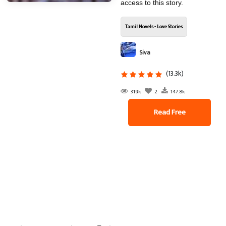
access to this story.
Tamil Novels - Love Stories
Siva
(13.3k)
319k
2
147.8k
Read Free