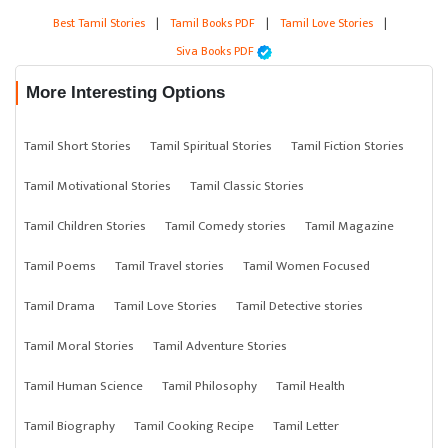
Best Tamil Stories
|
Tamil Books PDF
|
Tamil Love Stories
|
Siva Books PDF
More Interesting Options
Tamil Short Stories
Tamil Spiritual Stories
Tamil Fiction Stories
Tamil Motivational Stories
Tamil Classic Stories
Tamil Children Stories
Tamil Comedy stories
Tamil Magazine
Tamil Poems
Tamil Travel stories
Tamil Women Focused
Tamil Drama
Tamil Love Stories
Tamil Detective stories
Tamil Moral Stories
Tamil Adventure Stories
Tamil Human Science
Tamil Philosophy
Tamil Health
Tamil Biography
Tamil Cooking Recipe
Tamil Letter