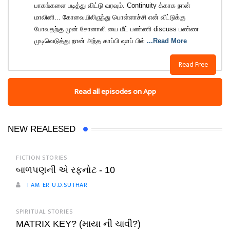
பாகங்களை படித்து விட்டு வரவும். Continuity க்காக நான்
மாலினி... கோவையிலிருந்து பொள்ளாச்சி என் வீட்டுக்கு
போவதற்கு முன் சோனாலி யை மீட் பண்ணி discuss பண்ண
முடிவெடுத்து நான் அந்த காப்பி ஷாப் பில்
...Read More
Read Free
Read all episodes on App
NEW REALESED
FICTION STORIES
બાળપણની એ રફનોટ - 10
I AM ER U.D.SUTHAR
SPIRITUAL STORIES
MATRIX KEY? (માયા ની ચાવી?)