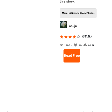
this story.
Marathi Novels - Moral Stories
Anuja
(311.1k)
159.3k
30
62.8k
Read Free