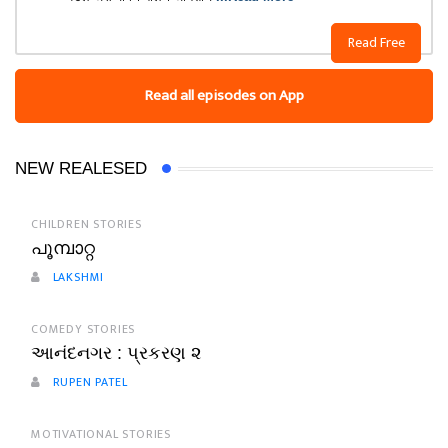
Read Free
Read all episodes on App
NEW REALESED
CHILDREN STORIES
പൂമ്പാറ്റ
LAKSHMI
COMEDY STORIES
આનંદનગર : પ્રકરણ ૨
RUPEN PATEL
MOTIVATIONAL STORIES