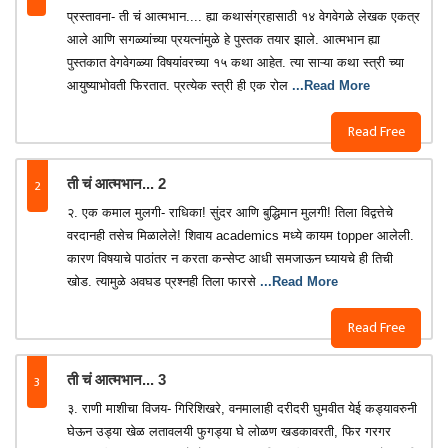
प्रस्तावना- ती चं आत्मभान.... ह्या कथासंग्रहासाठी १४ वेगवेगळे लेखक एकत्र
आले आणि सगळ्यांच्या प्रयत्नांमुळे हे पुस्तक तयार झाले. आत्मभान ह्या
पुस्तकात वेगवेगळ्या विषयांवरच्या १५ कथा आहेत. त्या साऱ्या कथा स्त्री च्या
आयुष्याभोवती फिरतात. प्रत्येक स्त्री ही एक रोल
...Read More
Read Free
2
ती चं आत्मभान... 2
२. एक कमाल मुलगी- राधिका! सुंदर आणि बुद्धिमान मुलगी! तिला विद्वत्तेचे
वरदानही तसेच मिळालेले! शिवाय academics मध्ये कायम topper आलेली.
कारण विषयाचे पाठांतर न करता कन्सेप्ट आधी समजाऊन घ्यायचे ही तिची
खोड. त्यामुळे अवघड प्रश्नही तिला फारसे
...Read More
Read Free
3
ती चं आत्मभान... 3
३. राणी माशीचा विजय- गिरिशिखरे, वनमालाही दरीदरी घुमवीत येई कड्यावरुनी
घेऊन उड्या खेळ लतावलयी फुगड्या घे लोळण खडकावरती, फिर गरगर