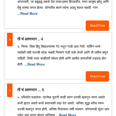
अंगाभवती, जा हळूहळू वळसे घेत लपत-छपत हिरवाळीत, मस्त आयुष्य झोमू आणि
पीहू माश्या जगत होत्या. कोणतीच बंधने त्यांना अडवू शकत न्हवती. गाण
...Read More
Read Free
4
ती चं आत्मभान .. 4
४. नित्या- विश्व हिंदू विद्यालयाच्या गेट मधून गाडी आत गेली. पार्किंग मध्ये
त्यावेळी तशी फारशी वर्दळ नव्हती नित्याने गाडी पार्क केली आणि ती तशीच बसून
राहिली. तिची नजर काहीतरी शोधत होती आणि छातीत कमालीची धडधड होत
होती.
...Read More
Read Free
5
ती चं आत्मभान ... 5
५. परिवर्तन घडतांना- प्रत्येक मुलगी काही स्वप्न उराशी बाळगून जगत असते.
कधी झटत असते कधी समाजाशी लढा देत असते. अनिशा सुद्धा बरीच स्वप्न
उराशी बाळगून जगत होती. अनिशा दिसायला तशी रूपवान. कोणावरही सुंदर छाप
पडेल अस वागण बोलण अनिशाच
...Read More