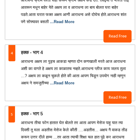
आराधना फ्रॉम वरती सही करून फ्रॉम अक्षय कडे देते. तेवढ्या त भारती ताई
आवरून मधून बाहेर येते अक्षय ला व आराधना ला बाय बोलत घरा बाहेर
पडते.आता घरात फक्त अक्षय आणी आराधना असे दोघेच होते.आराधना शांत
पणे सोफ्यावर बसली
...Read More
Read Free
4
हक्क - भाग 4
आराधना अक्षय ला पुड्च आकडा म्हणत दोन कणखाली मरते आज आराधना
अशी का वागते हे अक्षय ला काळातच नव्हते.आराधना प्लीज काय जलय तुला
...? अक्षय ला कळून चुकले होते की आता आपण चिडून उपयोग नाही म्हणून
अक्षय ने समजुतीच्या
...Read More
Read Free
5
हक्क - भाग 5
आराधना तीचा फोन हातात घेत बोलते तर आता आपण मेसेज पाहू यात त्या
दिवशी तु मला अडतीस मेसेज केले कीती ....अडतीस... अक्षय नै वाकड तोंड
करून उत्तर दीले हाम्म ...तर आता त्याची शिक्षा चल हात पुढे कर आराधना