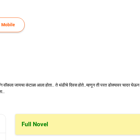
 Mobile
िंग वॉकला जायचा कंटाळा आला होता.. ते थंडीचे दिवस होते..म्हणून ती परत डोक्यावर चादर घेऊन
ा..
Full Novel