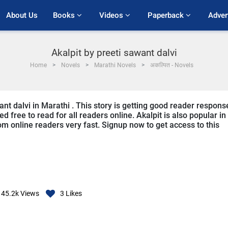
About Us
Books 
Videos 
Paperback 
Adver
Akalpit by preeti sawant dalvi
Home
Novels
Marathi Novels
अकल्पित - Novels
ant dalvi in Marathi . This story is getting good reader respons
d free to read for all readers online. Akalpit is also popular in
rom online readers very fast. Signup now to get access to this
45.2k
Views
3
Likes