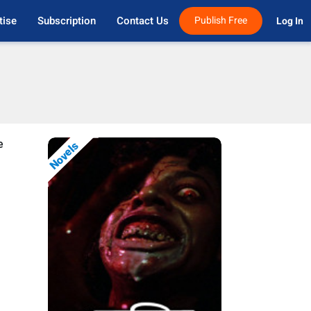
tise
Subscription
Contact Us
Publish Free
Log In 
e
Novels