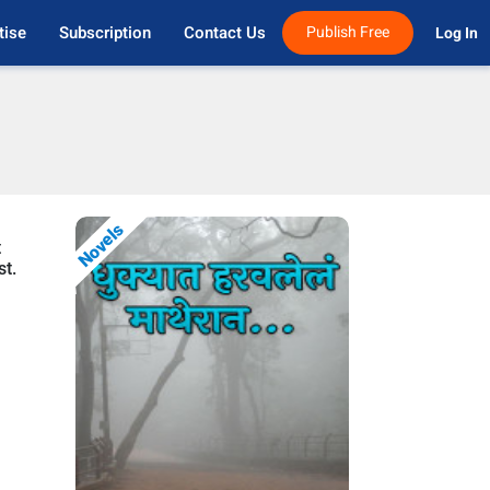
tise
Subscription
Contact Us
Publish Free
Log In 
Novels
t
st.