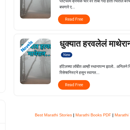
प्लॅटफॉर्म क्रमांक चार वर तोबा गर्दी होती त्यातले 
बघणारे ए...
Read Free
धुक्यात हरवलेलं माथेरा
Novels
New
हॉटेलच्या लॉबीत आम्ही स्थानापन्न झालो.. अनिल
रिसेप्शनिस्टने हसून स्वागत...
Read Free
Best Marathi Stories
|
Marathi Books PDF
|
Marathi 