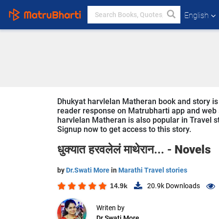
English
Dhukyat harvlelan Matheran book and story is w
reader response on Matrubharti app and web sin
harvlelan Matheran is also popular in Travel st
Signup now to get access to this story.
धुक्यात हरवलेलं माथेरान... -
Novels
by
Dr.Swati More
in
Marathi Travel stories
14.9k
20.9k
Downloads
Writen by
Dr.Swati More