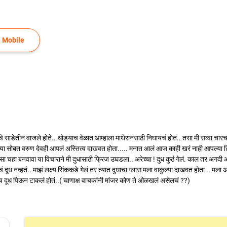
 Mobile
ाडेतीन वाजले होते.. थोड्याच वेळात आम्हाला माथेरानसाठी निघायचं होतं.. तसा मी सव्वा चार
च्या सोबत वरुण देवही आपलं अस्तित्व दाखवत होता..... मनात आलं आज काही खरं नाही आपल्या ट
चहा बनवावा या विचाराने मी दुधासाठी फ्रिज उघडला.. अरेच्चा ! दुध कुठं गेलं. काल तर अगदी 
ं दूध नव्हतं.. माझं लक्ष्य सिंककडे गेलं तर त्यात दुधाचा ग्लास मला वाकुल्या दाखवत होता .
त्रीच दूध पिऊन टाकलं होतं..( चाणाक्ष वाचकांनी मांजर कोण ते ओळखलं असेलचं ??)