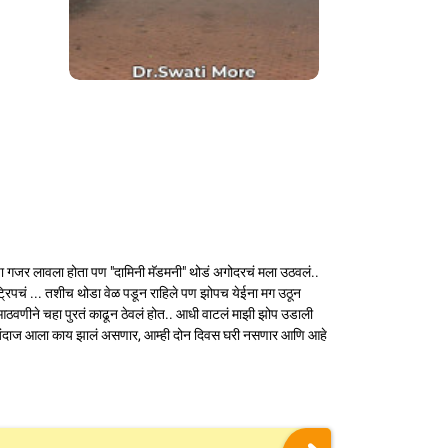
चा गजर लावला होता पण "दामिनी मॅडमनी" थोडं अगोदरचं मला उठवलं..
्रिपचं ... तशीच थोडा वेळ पडून राहिले पण झोपच येईना मग उठून
आठवणीने चहा पुरतं काढून ठेवलं होत.. आधी वाटलं माझी झोप उडाली
. मला अंदाज आला काय झालं असणार, आम्ही दोन दिवस घरी नसणार आणि आहे