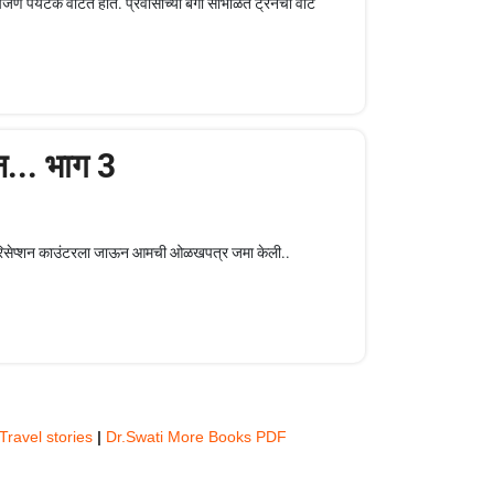
बरेचजण पर्यटक वाटत होते. प्रवासाच्या बॅगा सांभाळत ट्रेनची वाट
न... भाग 3
ने रिसेप्शन काउंटरला जाऊन आमची ओळखपत्र जमा केली..
Travel stories
|
Dr.Swati More Books PDF