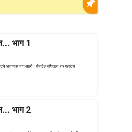
न... भाग 1
कडाटने अचानक जाग आली.. मोबाईल बघितला, तर पहाटेचे
न... भाग 2