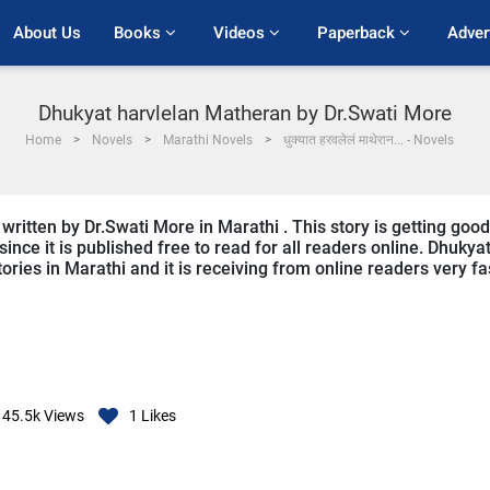
About Us
Books 
Videos 
Paperback 
Adver
Dhukyat harvlelan Matheran by Dr.Swati More
Home
Novels
Marathi Novels
धुक्यात हरवलेलं माथेरान... - Novels
ritten by Dr.Swati More in Marathi . This story is getting good
ce it is published free to read for all readers online. Dhukya
ories in Marathi and it is receiving from online readers very fa
45.5k
Views
1
Likes