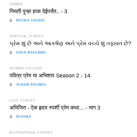
DRAMA
नियती पुन्हा हाक देईपर्यंत.. - 3
BHUMA SHENDE
SPIRITUAL STORIES
પ્રેમ શું છે અને આકર્ષણ અને પ્રેમ વચ્ચે શું તફાવત છે?
DADA BHAGWAN
WOMEN FOCUSED
पवित्र प्रेम या अभिशाप Season 2 - 14
SONAM BRIJWASI
LOVE STORIES
अभिजित - ऐक हृदय स्पर्शी प्रेम कथा... - भाग 3
RESHMA
MOTIVATIONAL STORIES