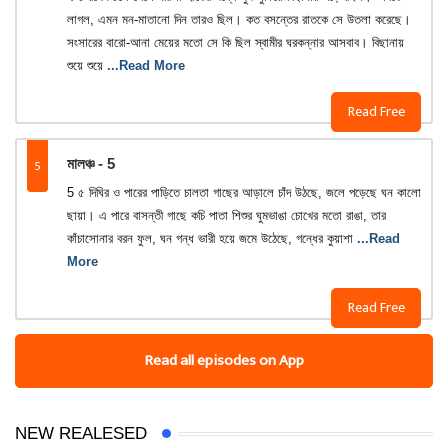
লাগল, এমন মন-মাতানো দিন তারও ছিল। কত বসন্তের রাতকে সে উতলা করেছে।
সংসারের বারো-আনা মেয়ের মতো সে কি ছিল স্বামীর ঘরকন্নার আসবাব। বিছানায়
শুয়ে শুয়ে
...Read More
Read Free
5
মালঞ্চ - 5
5 ৫ দিঘির ও পারের পাড়িতে চালতা গাছের আড়ালে চাঁদ উঠছে, জলে পড়েছে ঘন কালো
ছায়া। এ পারে বাসন্তী গাছে কচি পাতা শিশুর ঘুমভাঙা চোখের মতো রাঙা, তার
কাঁচাসোনার বরন ফুল, ঘন গন্ধ ভারী হয়ে জমে উঠেছে, গন্ধের কুয়াশা
...Read
More
Read Free
Read all episodes on App
NEW REALESED