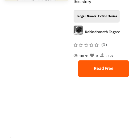
this story.
Bengali Novels - Fiction Stories
Rabindranath Tagore
(0)
110.7k
0
53.7k
Read Free