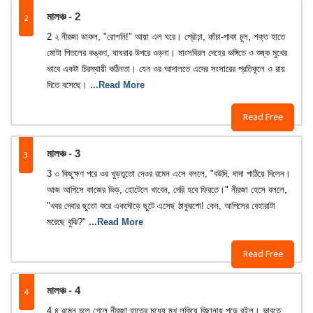
2
মালঞ্চ - 2
2 ২ নীরজা ডাকল, "রোশনি!" আয়া এল ঘরে। প্রৌঢ়া, কাঁচা-পাকা চুল, শক্ত হাতে
মোটা পিতলের কঙ্কণ, ঘাঘরার উপরে ওড়না। মাংসবিরল দেহের ভঙ্গিতে ও শুষ্ক মুখের
ভাবে একটা চিরস্থায়ী কঠিনতা। যেন ওর আদালতে এদের সংসারের প্রতিকূলে ও রায়
দিতে বসেছে।
...Read More
Read Free
3
মালঞ্চ - 3
3 ৩ কিছুক্ষণ পরে ওর খুড়তুতো দেওর রমেন এসে বললে, "বউদি, দাদা পাঠিয়ে দিলেন।
আজ আপিসে কাজের ভিড়, হোটেলে খাবেন, দেরি হবে ফিরতে।" নীরজা হেসে বললে,
"খবর দেবার ছুতো করে একদৌড়ে ছুটে এসেছ ঠাকুরপো! কেন, আপিসের বেহারাটা
মরেছে বুঝি?"
...Read More
Read Free
4
মালঞ্চ - 4
4 ৪ রমেন চলে গেলে নীরজা হাতের মধ্যে মুখ লুকিয়ে বিছানায় পড়ে রইল। ভাবতে