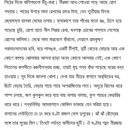
পিঠের দিকে বালিশগুলো উঁচু-করা। নীরজা আধ-শোওয়া পড়ে আছে রোগ
শয্যায়। পায়ের উপরে সাদা রেশমের চাদর টানা, যেন তৃতীয়ার ফিকে
জ্যোৎস্না হালকা মেঘের তলায়। ফ্যাকাশে তার শাঁখের মতো রঙ, ঢিলে হয়ে
পড়েছে চুড়ি, রোগা হাতে নীল শিরার রেখা, ঘনপক্ষ্ণ চোখের পল্লবে লেগেছে
রোগের কালিমা। মেঝে সাদা মারবেলে বাঁধানো, দেয়ালে রামকৃষ্ণ
পরমহংসদেবের ছবি, ঘরে পালঙ্ক, একটি টিপাই, দুটি বেতের মোড়ার আর এক
কোণে কাপড় ঝোলাবার আলনা ছাড়া অন্য কোনো আসবার নেই; এক কোণে
পিতলের কলসীতে রজনীগন্ধার গুচ্ছ, তারই মৃদু গন্ধ বাঁধা পড়েছে ঘরের বন্ধ
হাওয়ায়। পুব দিকে জানলা খোলা। দেখা যায় নীচের বাগানে অর্‌কিডের ঘর,
ছিটে বেড়ায় তৈরি, বেড়ার গায়ে গায়ে অপরাজিতার লতা। অদূরে ঝিলের ধারে
পাম্প চলছে, জল কুলকুল করে বয়ে যায় নালায় নালায়, ফুল গাছের কেয়ারির
ধারে ধারে। গন্ধনিবিড় আমবাগানে কোকিল ডাকছে যেন মরিয়া হয়ে।
বাগানের দেউড়িতে ঢং ঢং করে ঘণ্টা বাজল বেলা দুপুরের। ঝাঁ ঝাঁ রৌদ্রের
সঙ্গে তার সুরের মিল। তিনটে পর্যন্ত মালীদের ছুটি। ঐ ঘণ্টার শব্দে নীরজার