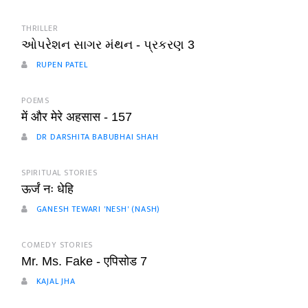
THRILLER
ઓપરેશન સાગર મંથન - પ્રકરણ 3
RUPEN PATEL
POEMS
में और मेरे अहसास - 157
DR DARSHITA BABUBHAI SHAH
SPIRITUAL STORIES
ऊर्जं नः धेहि
GANESH TEWARI 'NESH' (NASH)
COMEDY STORIES
Mr. Ms. Fake - एपिसोड 7
KAJAL JHA