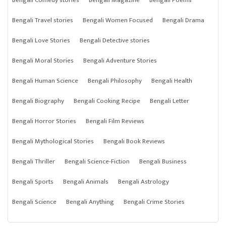
Bengali Comedy stories
Bengali Magazine
Bengali Poems
Bengali Travel stories
Bengali Women Focused
Bengali Drama
Bengali Love Stories
Bengali Detective stories
Bengali Moral Stories
Bengali Adventure Stories
Bengali Human Science
Bengali Philosophy
Bengali Health
Bengali Biography
Bengali Cooking Recipe
Bengali Letter
Bengali Horror Stories
Bengali Film Reviews
Bengali Mythological Stories
Bengali Book Reviews
Bengali Thriller
Bengali Science-Fiction
Bengali Business
Bengali Sports
Bengali Animals
Bengali Astrology
Bengali Science
Bengali Anything
Bengali Crime Stories