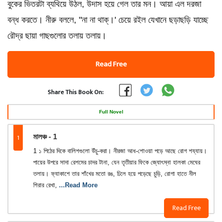
বুকের ভিতরটা ব্যথিয়ে উঠল, উদাস হয়ে গেল তার মন। আয়া এল দরজা
বন্ধ করতে। নীরু বললে, "না না থাক্‌।' চেয়ে রইল যেখানে ছড়াছড়ি যাচ্ছে
রৌদ্র ছায়া গাছগুলোর তলায় তলায়।
Read Free
Share This Book On:
Full Novel
1
মালঞ্চ - 1
1 ১ পিঠের দিকে বালিশগুলো উঁচু-করা। নীরজা আধ-শোওয়া পড়ে আছে রোগ শয্যায়।
পায়ের উপরে সাদা রেশমের চাদর টানা, যেন তৃতীয়ার ফিকে জ্যোৎস্না হালকা মেঘের
তলায়। ফ্যাকাশে তার শাঁখের মতো রঙ, ঢিলে হয়ে পড়েছে চুড়ি, রোগা হাতে নীল
শিরার রেখা,
...Read More
Read Free