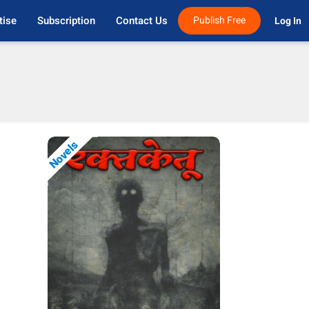
tise
Subscription
Contact Us
Publish Free
Log In 
Novels