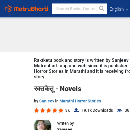
English
Raktketu book and story is written by Sanjeev 
Matrubharti app and web since it is published f
Horror Stories in Marathi and it is receiving f
story.
रक्तकेतू -
Novels
by
Sanjeev
in
Marathi Horror Stories
3k
19.1k
Downloads
38
Writen by
Sanjeev