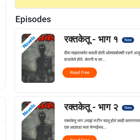
Episodes
रक्तकेतू - भाग १
Novels
New
दीपा माझ्यासमोर बसली होती ओक्साबोक्शी रडणे अ
वाजलेले होते. कंपनी च का...
Read Free
रक्तकेतू - भाग २
Novels
New
रक्तकेतू भाग २माझं रुटीन चालू होतं काही कारण
एक आठवडा मला चेन्नईमध...