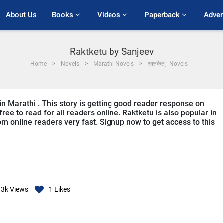
About Us
Books 
Videos 
Paperback 
Adver
Raktketu by Sanjeev
Home
Novels
Marathi Novels
रक्तकेतू - Novels
in Marathi . This story is getting good reader response on
ree to read for all readers online. Raktketu is also popular in
rom online readers very fast. Signup now to get access to this
.3k
Views
1
Likes