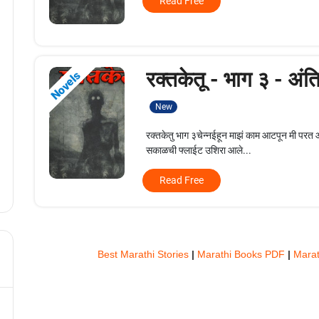
Read Free
रक्तकेतू - भाग ३ - अंत
Novels
New
रक्तकेतु भाग ३चेन्नईहून माझं काम आटपून मी परत आ
सकाळची फ्लाईट उशिरा आले...
Read Free
Best Marathi Stories
|
Marathi Books PDF
|
Marat