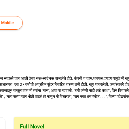
 Mobile
ं. आज सकाळी जाग आली तेव्हा नऊ-साडेनऊ वाजलेले होते. कंपनी च काम,धावपळ,दगदग यामुळे म
ारणतः एक 27 वर्षाची अप्रतिम सुंदर विवाहित तरुण उभी होती. खूप घाबरलेली, कावरेबावरे ह
दरवाजातून बाजूला होत मी त्यांना "याना, आत या म्हणालो. "घरी कोणी नाही आहे का!?", तिने वि
" , "मला सध्या फार भीती वाटते हो म्हणून मी विचारलं", "राग नका धरु प्लीज. . . ", तिच्या डोळ्यांमध्
Full Novel