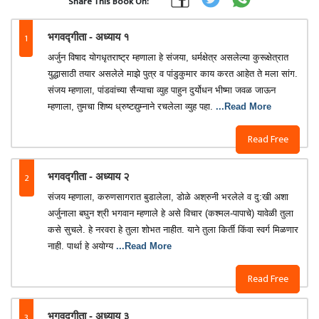
Share This Book On:
1
भगवद्गीता - अध्याय १
अर्जुन विषाद योगधृतराष्ट्र म्हणाला हे संजया, धर्मक्षेत्र असलेल्या कुरूक्षेत्रात
युद्धासाठी तयार असलेले माझे पुत्र व पांडुकुमार काय करत आहेत ते मला सांग.
संजय म्हणाला, पांडवांच्या सैन्याचा व्युह पाहुन दुर्योधन भीष्मा जवळ जाऊन
म्हणाला, तुमचा शिष्य ध्रुष्टद्युम्नाने रचलेला व्युह पहा.
...Read More
Read Free
2
भगवद्गीता - अध्याय २
संजय म्हणाला, करुणसागरात बुडालेला, डोळे अश्रुनी भरलेले व दु:खी अशा
अर्जुनाला बघुन श्री भगवान म्हणाले हे असे विचार (कश्मल-पापाचे) यावेळी तुला
कसे सुचले. हे नरवरा हे तुला शोभत नाहीत. याने तुला किर्ती किंवा स्वर्ग मिळणार
नाही. पार्था हे अयोग्य
...Read More
Read Free
3
भगवद्गीता - अध्याय ३