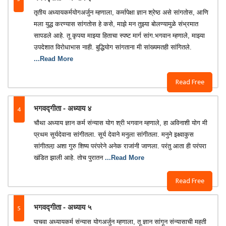
तृतीय अध्यायकर्मयोगअर्जुन म्हणाला, कर्मापेक्षा ज्ञान श्रेष्ठ असे सांगतोस, आणि
मला युद्ध करण्यास सांगतोस हे कसे, माझे मन तुझ्या बोलण्यामुळे संभ्रमात
सापडले आहे. तू कृपया माझ्या हिताचा स्पष्ट मार्ग सांग.भगवान म्हणाले, माझ्या
उपदेशात विरोधाभास नाही. बुद्धियोग सांगताना मी सांख्यमतही सांगितले.
...Read More
Read Free
4
भगवद्गीता - अध्याय ४
चौथा अध्याय ज्ञान कर्म संन्यास योग श्री भगवान म्हणाले, हा अविनाशी योग मी
प्रथम सूर्यदेवाना सांगीतला. सूर्य देवाने मनुला सांगीतला. मनुने इक्ष्वाकुस
सांगीतला़ अशा गुरु शिष्य परंपरेने अनेक राजांनी जाणला. परंतु आता ही परंपरा
खंडित झाली आहे. तोच पुरातन
...Read More
Read Free
5
भगवद्गीता - अध्याय ५
पाचवा अध्यायकर्म संन्यास योगअर्जुन म्हणाला, तू ज्ञान सांगून संन्यासाची महती