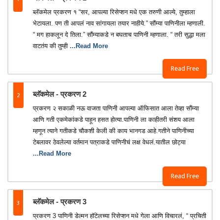
ब्लॅकमेल प्रकरण १ “सर, आपल्या रिसेप्शन मधे एक तरुणी आल्ये, तुम्हाला
भेटायला. पण ती आपलं नाव सांगायला तयार नाहीये.” सौंम्या पाणिनीला म्हणाली.
“ मग हाकलून दे तिला.” सौंम्याकडे न बघताच पाणिनी म्हणाला. “ तरी सुद्धा मला
वाटतंय की तुम्ही
...Read More
Read Free
2
ब्लॅकमेल - प्रकरण 2
प्रकरण २ सकाळी नऊ वाजता पाणिनी आपल्या ऑफिसात आला तेव्हा सौंम्या
आणि गती एकमेकांकडे पाहून हसत होत्या.पाणिनी ला काहीतरी संशय आला
म्हणून त्याने गतीकडे चौकशी केली की काय भानगड आहे.गतीने पाणिनीच्या
टेबलावर ठेवलेल्या वर्तमान पत्राकडे पाणिनीचं लक्ष वेधलं.यातील छोट्या
...Read More
Read Free
3
ब्लॅकमेल - प्रकरण 3
प्रकरण 3 पाणिनी डेल्मन हॉटेलच्या रिसेप्शन मधे गेला आणि विचारलं, “ प्रचिती