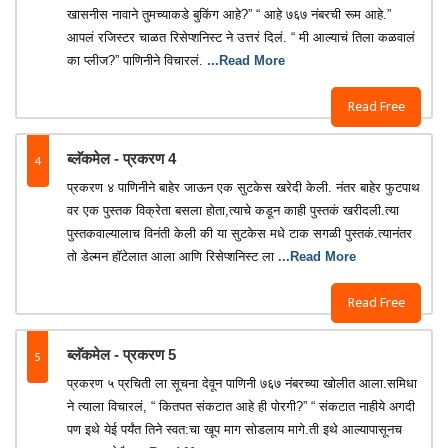
खासनीस नावाने तुमच्याकडे बुकिंग आहे?” “ आहे ७६७ नंबरची रूम आहे.”
आपलं रजिस्टर चाळत रिसेप्शनिस्ट ने उत्तरं दिलं. “ मी आल्याचं तिला कळवालं
का प्लीज?” पाणिनीने विचारलं.
...Read More
Read Free
4
ब्लॅकमेल - प्रकरण 4
प्रकरण ४ पाणिनीने बाहेर जाऊन एक सुटकेस खरेदी केली. नंतर बाहेर फुटपाथ
वर एक पुस्तक विक्रेता बसला होता,त्याचे कडून काही पुस्तकं खरीदली.त्या
पुस्तकवाल्यालाच विनंती केली की या सुटकेस मधे टाक सगळी पुस्तकं.त्यानंतर
तो डेल्मन हॉटेलात आला आणि रिसेप्शनिस्ट ला
...Read More
Read Free
5
ब्लॅकमेल - प्रकरण 5
प्रकरण ५ प्रचिती ला सूचना देवून पाणिनी ७६७ नंबरच्या खोलीत आला.समिधा
ने त्याला विचारलं, “ कितपत संकटात आहे ही पोरगी?” “ संकटात नाहीये अगदी
पण इथे येई पर्यंत तिने स्वत:चा खूप माग सोडलाय मागे.ती इथे आल्यापासूनच