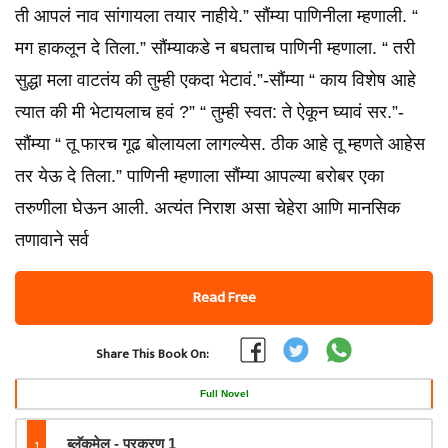
ती आपलं नाव सांगायला तयार नाहीये.” सौंम्या पाणिनीला म्हणाली. “
मग हाकलून दे तिला.” सौंम्याकडे न बघताच पाणिनी म्हणाला. “ तरी
सुद्धा मला वाटतंय की तुम्ही एकदा भेटावं.”-सौंम्या “ काय विशेष आहे
त्यात की मी भेटायलाच हवं ?” “ तुम्ही स्वत: ते ऐकून घ्यावं सर.”-
सौंम्या “ तू फारच गूढ बोलायला लागल्येस. ठीक आहे तू म्हणते आहेस
तर येऊ दे तिला.” पाणिनी म्हणाला सौंम्या आपल्या बरोबर एका
तरुणीला घेऊन आली. अत्यंत निराश असा चेहेरा आणि मानसिक
तणावाने सर्व
Read Free
Share This Book On:
Full Novel
1
ब्लॅकमेल - प्रकरण 1