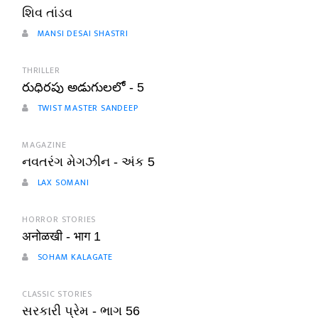
શિવ તાંડવ
MANSI DESAI SHASTRI
THRILLER
రుధిరపు అడుగులలో - 5
TWIST MASTER SANDEEP
MAGAZINE
નવતરંગ મેગઝીન - અંક 5
LAX SOMANI
HORROR STORIES
अनोळखी - भाग 1
SOHAM KALAGATE
CLASSIC STORIES
સરકારી પ્રેમ - ભાગ 56