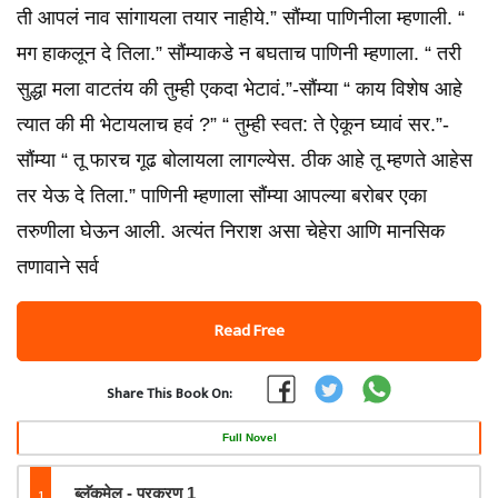
ती आपलं नाव सांगायला तयार नाहीये.” सौंम्या पाणिनीला म्हणाली. “
मग हाकलून दे तिला.” सौंम्याकडे न बघताच पाणिनी म्हणाला. “ तरी
सुद्धा मला वाटतंय की तुम्ही एकदा भेटावं.”-सौंम्या “ काय विशेष आहे
त्यात की मी भेटायलाच हवं ?” “ तुम्ही स्वत: ते ऐकून घ्यावं सर.”-
सौंम्या “ तू फारच गूढ बोलायला लागल्येस. ठीक आहे तू म्हणते आहेस
तर येऊ दे तिला.” पाणिनी म्हणाला सौंम्या आपल्या बरोबर एका
तरुणीला घेऊन आली. अत्यंत निराश असा चेहेरा आणि मानसिक
तणावाने सर्व
Read Free
Share This Book On:
Full Novel
1
ब्लॅकमेल - प्रकरण 1