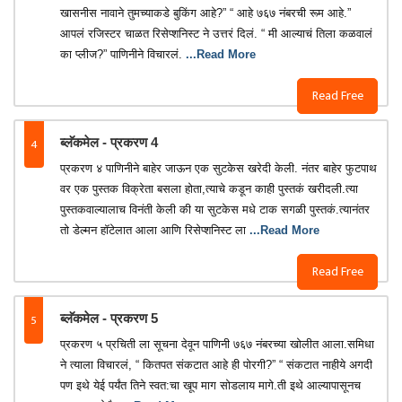
खासनीस नावाने तुमच्याकडे बुकिंग आहे?” “ आहे ७६७ नंबरची रूम आहे.”
आपलं रजिस्टर चाळत रिसेप्शनिस्ट ने उत्तरं दिलं. “ मी आल्याचं तिला कळवालं
का प्लीज?” पाणिनीने विचारलं.
...Read More
Read Free
4
ब्लॅकमेल - प्रकरण 4
प्रकरण ४ पाणिनीने बाहेर जाऊन एक सुटकेस खरेदी केली. नंतर बाहेर फुटपाथ
वर एक पुस्तक विक्रेता बसला होता,त्याचे कडून काही पुस्तकं खरीदली.त्या
पुस्तकवाल्यालाच विनंती केली की या सुटकेस मधे टाक सगळी पुस्तकं.त्यानंतर
तो डेल्मन हॉटेलात आला आणि रिसेप्शनिस्ट ला
...Read More
Read Free
5
ब्लॅकमेल - प्रकरण 5
प्रकरण ५ प्रचिती ला सूचना देवून पाणिनी ७६७ नंबरच्या खोलीत आला.समिधा
ने त्याला विचारलं, “ कितपत संकटात आहे ही पोरगी?” “ संकटात नाहीये अगदी
पण इथे येई पर्यंत तिने स्वत:चा खूप माग सोडलाय मागे.ती इथे आल्यापासूनच