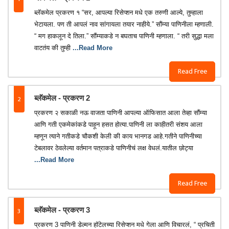
ब्लॅकमेल प्रकरण १ “सर, आपल्या रिसेप्शन मधे एक तरुणी आल्ये, तुम्हाला
भेटायला. पण ती आपलं नाव सांगायला तयार नाहीये.” सौंम्या पाणिनीला म्हणाली.
“ मग हाकलून दे तिला.” सौंम्याकडे न बघताच पाणिनी म्हणाला. “ तरी सुद्धा मला
वाटतंय की तुम्ही
...Read More
Read Free
2
ब्लॅकमेल - प्रकरण 2
प्रकरण २ सकाळी नऊ वाजता पाणिनी आपल्या ऑफिसात आला तेव्हा सौंम्या
आणि गती एकमेकांकडे पाहून हसत होत्या.पाणिनी ला काहीतरी संशय आला
म्हणून त्याने गतीकडे चौकशी केली की काय भानगड आहे.गतीने पाणिनीच्या
टेबलावर ठेवलेल्या वर्तमान पत्राकडे पाणिनीचं लक्ष वेधलं.यातील छोट्या
...Read More
Read Free
3
ब्लॅकमेल - प्रकरण 3
प्रकरण 3 पाणिनी डेल्मन हॉटेलच्या रिसेप्शन मधे गेला आणि विचारलं, “ प्रचिती