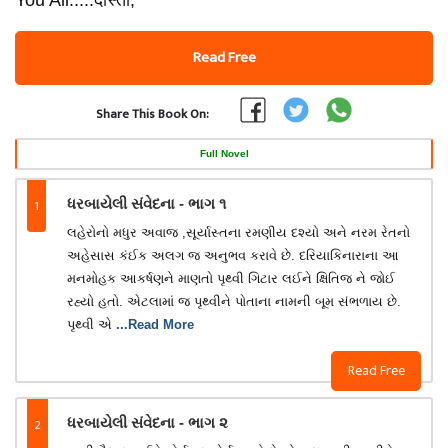
You All.....दोस्तों,
Read Free
Share This Book On:
Full Novel
1
ધરબાયેલી સંવેદના - ભાગ ૧
લહેરોનો મધુર અવાજ ,સૂર્યાસ્તના રમણીય દશ્યો અને નરમ રેતનો
અહેસાસ કંઈક અલગ જ અનુભવ કરાવે છે. દરિયાકિનારાના આ
મનમોહક આકર્ષણને માણતો પૃથ્વી ગિટાર લઈને ક્ષિતિજ ને જોઈ
રહ્યો હતો. એટલામાં જ પૃથ્વીને પોતાના નામની બૂમ સંભળાય છે.
પૃથ્વી એ
...Read More
Read Free
2
ધરબાયેલી સંવેદના - ભાગ ૨