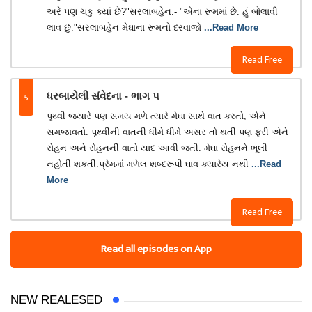
અરે પણ ચકુ ક્યાં છે?"સરલાબહેન:- "એના રૂમમાં છે. હું બોલાવી
લાવ છું."સરલાબહેન મેઘાના રૂમનો દરવાજો
...Read More
Read Free
5
ધરબાયેલી સંવેદના - ભાગ ૫
પૃથ્વી જ્યારે પણ સમય મળે ત્યારે મેઘા સાથે વાત કરતો, એને
સમજાવતો. પૃથ્વીની વાતની ધીમે ધીમે અસર તો થતી પણ ફરી એને
રોહન અને રોહનની વાતો યાદ આવી જતી. મેઘા રોહનને ભૂલી
નહોતી શકતી.પ્રેમમાં મળેલ શબ્દરૂપી ઘાવ ક્યારેય નથી
...Read
More
Read Free
Read all episodes on App
NEW REALESED