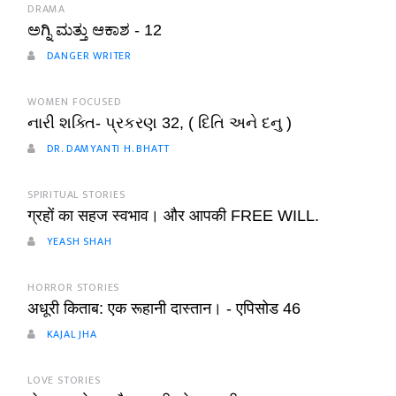
DRAMA
ಅಗ್ನಿ ಮತ್ತು ಆಕಾಶ - 12
DANGER WRITER
WOMEN FOCUSED
નારી શક્તિ- પ્રકરણ 32, ( દિતિ અને દનુ )
DR. DAMYANTI H. BHATT
SPIRITUAL STORIES
ग्रहों का सहज स्वभाव। और आपकी FREE WILL.
YEASH SHAH
HORROR STORIES
अधूरी किताब: एक रूहानी दास्तान। - एपिसोड 46
KAJAL JHA
LOVE STORIES