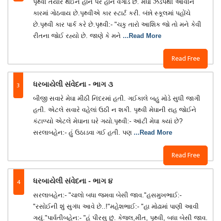
પૃથ્વી તૈયાર થઈને હોર્ન પર હોર્ન વગાડે છે. મેઘા ઝડપથી આવીને
કારમાં ગોઠવાય છે.પૃથ્વીએ કાર સ્ટાર્ટ કરી. બંન્ને સ્કૂલમાં પહોંચે
છે.પૃથ્વી કાર પાર્ક કરે છે.પૃથ્વી:- "ચકુ તારો આશિક જો તો મને કેવી
રીતના જોઈ રહ્યો છે. જાણે કે મને
...Read More
Read Free
3
ધરબાયેલી સંવેદના - ભાગ ૩
બીજી સવારે મેઘા મીઠી નિંદરમાં હતી. ગઈકાલે બહુ મોડે સુધી જાગી
હતી. એટલે સવારે વહેલાં ઉઠી ન શકી. પૃથ્વી મેઘાની રાહ જોઈને
કંટાળ્યો એટલે મેઘાના ઘરે ગયો.પૃથ્વી:- આંટી મેઘા ક્યાં છે?
સરલાબહેન:- હું ઉઠાડવા ગઈ હતી. પણ
...Read More
Read Free
4
ધરબાયેલી સંવેદના - ભાગ ૪
સરલાબહેન:- "ચાલો બધા જમવા બેસી જાવ."હસમુખભાઈ:-
"રસોઈની શું સુગંધ આવે છે..!"મહેશભાઈ:- "હા મોઢામાં પાણી આવી
ગયું."પાર્વતીબહેન:- "હું પીરસુ છું. કેજલ,મીત, પૃથ્વી, બધા બેસી જાવ.