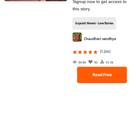
Signup now to get access to
this story.
Gujarati Novels - Love Stories
Chaudhari sandhya
(1.2m)
60.8k
82
35.3k
Read Free