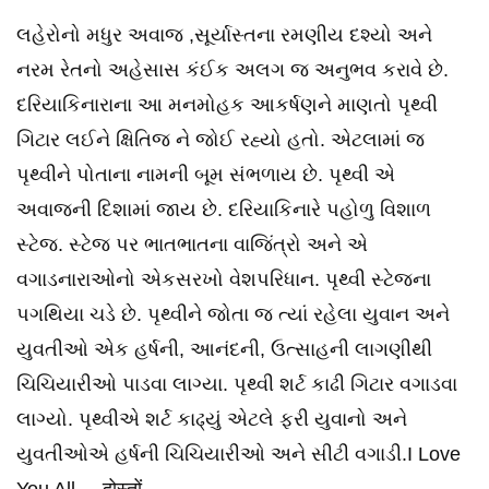
લહેરોનો મધુર અવાજ ,સૂર્યાસ્તના રમણીય દશ્યો અને
નરમ રેતનો અહેસાસ કંઈક અલગ જ અનુભવ કરાવે છે.
દરિયાકિનારાના આ મનમોહક આકર્ષણને માણતો પૃથ્વી
ગિટાર લઈને ક્ષિતિજ ને જોઈ રહ્યો હતો. એટલામાં જ
પૃથ્વીને પોતાના નામની બૂમ સંભળાય છે. પૃથ્વી એ
અવાજની દિશામાં જાય છે. દરિયાકિનારે પહોળુ વિશાળ
સ્ટેજ. સ્ટેજ પર ભાતભાતના વાજિંત્રો અને એ
વગાડનારાઓનો એકસરખો વેશપરિધાન. પૃથ્વી સ્ટેજના
પગથિયા ચડે છે. પૃથ્વીને જોતા જ ત્યાં રહેલા યુવાન અને
યુવતીઓ એક હર્ષની, આનંદની, ઉત્સાહની લાગણીથી
ચિચિયારીઓ પાડવા લાગ્યા. પૃથ્વી શર્ટ કાઢી ગિટાર વગાડવા
લાગ્યો. પૃથ્વીએ શર્ટ કાઢ્યું એટલે ફરી યુવાનો અને
યુવતીઓએ હર્ષની ચિચિયારીઓ અને સીટી વગાડી.I Love