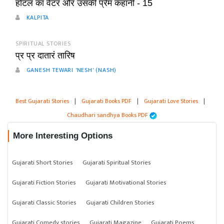
होटल का वेटर और उसकी प्रेम कहानी - 15
KALPITA
SPIRITUAL STORIES
प्र प्र दातारं तारिष
GANESH TEWARI 'NESH' (NASH)
Best Gujarati Stories
|
Gujarati Books PDF
|
Gujarati Love Stories
|
Chaudhari sandhya Books PDF
More Interesting Options
Gujarati Short Stories
Gujarati Spiritual Stories
Gujarati Fiction Stories
Gujarati Motivational Stories
Gujarati Classic Stories
Gujarati Children Stories
Gujarati Comedy stories
Gujarati Magazine
Gujarati Poems