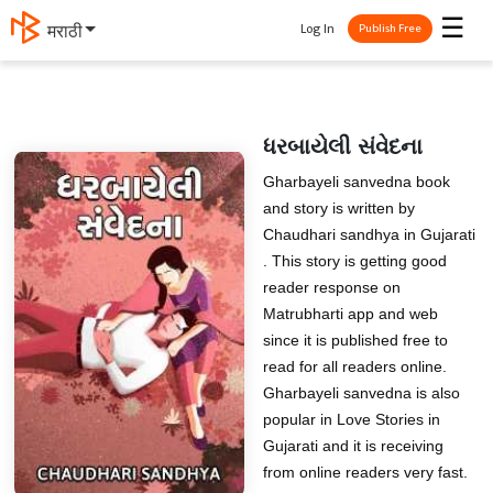
☰
Log In
मराठी
Publish Free
ધરબાયેલી સંવેદના
Gharbayeli sanvedna book
and story is written by
Chaudhari sandhya in Gujarati
. This story is getting good
reader response on
Matrubharti app and web
since it is published free to
read for all readers online.
Gharbayeli sanvedna is also
popular in Love Stories in
Gujarati and it is receiving
from online readers very fast.