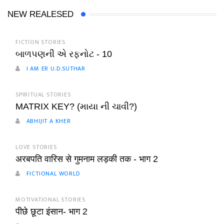
NEW REALESED
FICTION STORIES
બાળપણની એ રફનોટ - 10
I AM ER U.D.SUTHAR
SPIRITUAL STORIES
MATRIX KEY? (માયા ની ચાવી?)
ABHIJIT A KHER
LOVE STORIES
अरबपति वारिस से गुमनाम लड़की तक - भाग 2
FICTIONAL WORLD
MOTIVATIONAL STORIES
पीछे छूटा इंसान- भाग 2