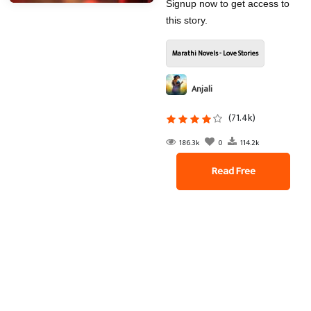
Signup now to get access to
this story.
Marathi Novels - Love Stories
Anjali
(71.4k)
186.3k
0
114.2k
Read Free