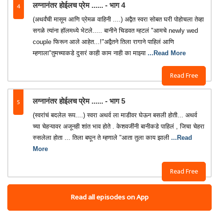
4
लग्नानंतर होईलच प्रेम ...... - भाग 4
(अथर्वंची मासूम आणि प्रेमळ वाहिनी ....) अद्वैत स्वरा सोबत घरी पोहोचला तेव्हा
सगळे त्यांना हॉलमध्ये भेटले..... बानीने चिडवत म्हटलं "आमचे newly wed
couple फिरून आले आहेत...!"अद्वैतने तिला रागाने पाहिलं आणि
म्हणाला"तुमच्याकडे दुसरं काही काम नाही का माझ्या
...Read More
Read Free
5
लग्नानंतर होईलच प्रेम ...... - भाग 5
(स्वरांचं बदलेल रूप....) स्वरा अथर्व ला माडीवर घेऊन बसली होती... अथर्व
च्या चेहऱ्यावर अजूनही शांत भाव होते . केशवजींनी बानीकडे पाहिलं , जिचा चेहरा
रुसलेला होता ... तिला बघून ते म्हणाले "आता तुला काय झाली
...Read
More
Read Free
Read all episodes on App