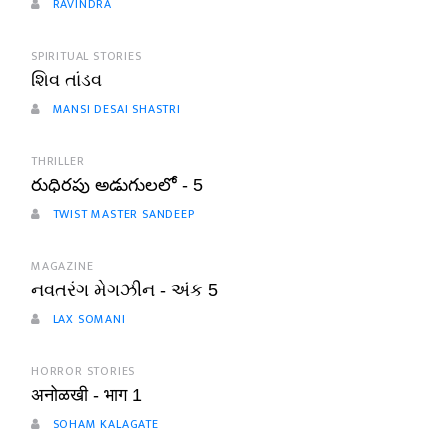
RAVINDRA
SPIRITUAL STORIES
શિવ તાંડવ
MANSI DESAI SHASTRI
THRILLER
రుధిరపు అడుగులలో - 5
TWIST MASTER SANDEEP
MAGAZINE
નવતરંગ મેગઝીન - અંક 5
LAX SOMANI
HORROR STORIES
अनोळखी - भाग 1
SOHAM KALAGATE