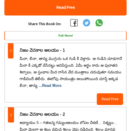
Read Free
Share This Book On:
Full Novel
1
నిజం వెనకాల ఆలయం - 1
మీరా, లీనా, తాన్య ముగ్గురు ఒక గుడి కి వెళ్తారు. ఆ గుడిని చూడగానే
మీరా కి ఎక్కడో చేసినట్టు అనిపిస్తుంది. ఏమీ అర్థం కాదు ఆ పురాతన
శిల్పాలు, ఆ స్తంభాల మీద రాసిన వేద మంత్రాలు చదువుతూ సమయం
గాడిచిందే తెలీదు. ఈలోపు సాయంత్రం అయిపోయింది చూస్తే అక్కడ
లీనా, తాన్య
...Read More
Read Free
2
నిజం వెనకాల ఆలయం - 2
అధ్యాయం 5 – గతజన్మ గమ్యంఆలయం లోపల చీకటి… నిశ్శబ్దం…
మీరా మెల్లగా ఆ శబ్దం వచ్చిన శిల్పం వైపు నడిచింది. శిల్పం మానవ