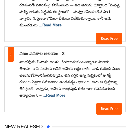
రూపంలోకి మారినట్లు కనిపించింది — అది ఆమెను చూస్తోంది."నువ్వు
మళ్ళీ అడుగు పెట్టినది ఈ స్థలంలో... నువ్వు శపించబడిన పాత
వాగ్దానం గుర్తుందా?"మీరా చేతులు వణికుతున్నాయి. కానీ ఆమె
ముందడుగు
...Read More
Read Free
3
నిజం వెనకాల ఆలయం - 3
శాంభవుడు మీరాను అంతం చేయాలనుకుంటున్నాడని మీరాకు
తెలుసు. కానీ ఎందుకు అనేది ఆమెకు అర్థం కాదు. వాడి గురించి నిజం
తెలుసుకోవాలనిపించినప్పుడు, తన దగ్గర ఉన్న పుస్తకంలో ఆ శక్తి
గురించి ఏదైనా సమాచారం ఉండవచ్చని భావించి, ఆమె ఆ పుస్తకాన్ని
తెరిస్తుంది. అప్పుడు, ఆమెకు శాంభవుడి గతం ఇలా కనపడుతుంది…
అధ్యాయం 8 –
...Read More
Read Free
NEW REALESED