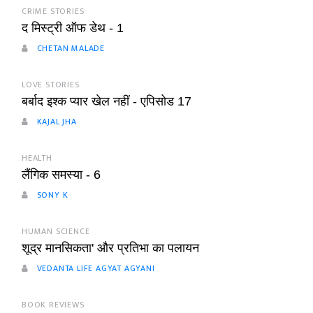
CRIME STORIES
द मिस्ट्री ऑफ डेथ - 1
CHETAN MALADE
LOVE STORIES
बर्बाद इश्क प्यार खेल नहीं - एपिसोड 17
KAJAL JHA
HEALTH
लैंगिक समस्या - 6
SONY K
HUMAN SCIENCE
शूद्र मानसिकता' और प्रतिभा का पलायन
VEDANTA LIFE AGYAT AGYANI
BOOK REVIEWS