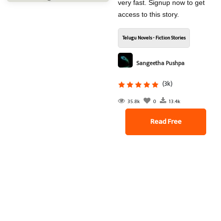
very fast. Signup now to get
access to this story.
Telugu Novels - Fiction Stories
Sangeetha Pushpa
(3k)
35.8k
0
13.4k
Read Free