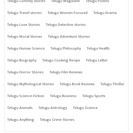
Telugu Comedy stories
Telugu Magazine
Telugu Poems
Telugu Travel stories
Telugu Women Focused
Telugu Drama
Telugu Love Stories
Telugu Detective stories
Telugu Moral Stories
Telugu Adventure Stories
Telugu Human Science
Telugu Philosophy
Telugu Health
Telugu Biography
Telugu Cooking Recipe
Telugu Letter
Telugu Horror Stories
Telugu Film Reviews
Telugu Mythological Stories
Telugu Book Reviews
Telugu Thriller
Telugu Science-Fiction
Telugu Business
Telugu Sports
Telugu Animals
Telugu Astrology
Telugu Science
Telugu Anything
Telugu Crime Stories