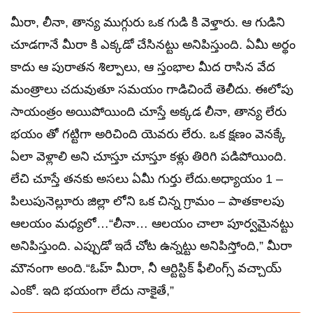
మీరా, లీనా, తాన్య ముగ్గురు ఒక గుడి కి వెళ్తారు. ఆ గుడిని
చూడగానే మీరా కి ఎక్కడో చేసినట్టు అనిపిస్తుంది. ఏమీ అర్థం
కాదు ఆ పురాతన శిల్పాలు, ఆ స్తంభాల మీద రాసిన వేద
మంత్రాలు చదువుతూ సమయం గాడిచిందే తెలీదు. ఈలోపు
సాయంత్రం అయిపోయింది చూస్తే అక్కడ లీనా, తాన్య లేరు
భయం తో గట్టిగా అరిచింది యెవరు లేరు. ఒక క్షణం వెనక్కే
ఏలా వెళ్లాలి అని చూస్తూ చూస్తూ కళ్లు తిరిగి పడిపోయింది.
లేచి చూస్తే తనకు అసలు ఏమీ గుర్తు లేదు.అధ్యాయం 1 –
పిలుపునెల్లూరు జిల్లా లోని ఒక చిన్న గ్రామం – పాతకాలపు
ఆలయం మధ్యలో…“లీనా… ఆలయం చాలా పూర్వమైనట్టు
అనిపిస్తుంది. ఎప్పుడో ఇదే చోట ఉన్నట్టు అనిపిస్తోంది,” మీరా
మౌనంగా అంది.“ఓహ్ మీరా, నీ ఆర్టిస్టిక్ ఫీలింగ్స్ వచ్చాయ్
ఎంకో. ఇది భయంగా లేదు నాకైతే,”