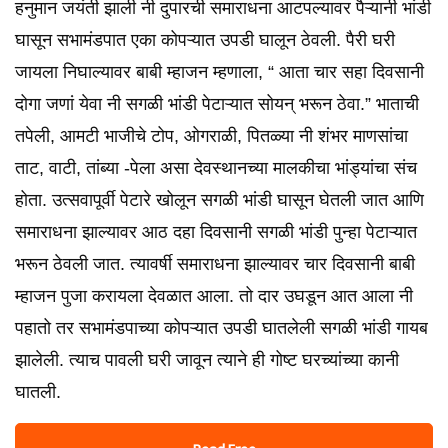
हनुमान जयंती झाली नी दुपारची समाराधना आटपल्यावर पैऱ्यानी भांडी
घासून सभामंडपात एका कोपऱ्यात उपडी घालून ठेवली. पैरी घरी
जायला निघाल्यावर बाबी म्हाजन म्हणाला, “ आता चार सहा दिवसानी
दोगा जणां येवा नी सगळी भांडी पेटाऱ्यात सोयन् भरून ठेवा.” भाताची
तपेली, आमटी भाजीचे टोप, ओगराळी, पितळ्या नी शंभर माणसांचा
ताट, वाटी, तांब्या -पेला असा देवस्थानच्या मालकीचा भांड्यांचा संच
होता. उत्सवापूर्वी पेटारे खोलून सगळी भांडी घासून घेतली जात आणि
समाराधना झाल्यावर आठ दहा दिवसानी सगळी भांडी पुन्हा पेटाऱ्यात
भरून ठेवली जात. त्यावर्षी समाराधना झाल्यावर चार दिवसानी बाबी
म्हाजन पुजा करायला देवळात आला. तो दार उघडून आत आला नी
पहातो तर सभामंडपाच्या कोपऱ्यात उपडी घातलेली सगळी भांडी गायब
झालेली. त्याच पावली घरी जावून त्याने ही गोष्ट घरच्यांच्या कानी
घातली.