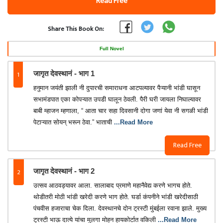
Read Free
Share This Book On:
Full Novel
1
जागृत देवस्थानं - भाग 1
हनुमान जयंती झाली नी दुपारची समाराधना आटपल्यावर पैऱ्यानी भांडी घासून
सभामंडपात एका कोपऱ्यात उपडी घालून ठेवली. पैरी घरी जायला निघाल्यावर
बाबी म्हाजन म्हणाला, “ आता चार सहा दिवसानी दोगा जणां येवा नी सगळी भांडी
पेटाऱ्यात सोयन् भरून ठेवा.” भाताची
...Read More
Read Free
2
जागृत देवस्थानं - भाग 2
उत्सव आठवड्यावर आला. सालाबाद प्रमाणे महानैवेद्य करणे भागच होते.
थोडीतरी मोठी भांडी खरेदी करणे भाग होते. घर्डा कंपनीने भांडी खरेदीसाठी
पंचवीस हजाराचा चेक दिला. देवस्थानचे दोन ट्रस्टी मुंबईला रवाना झाले. मुख्य
ट्रस्टी भाऊ दात्ये यांचा मुलगा मोहन हायकोर्टात वकिली
...Read More