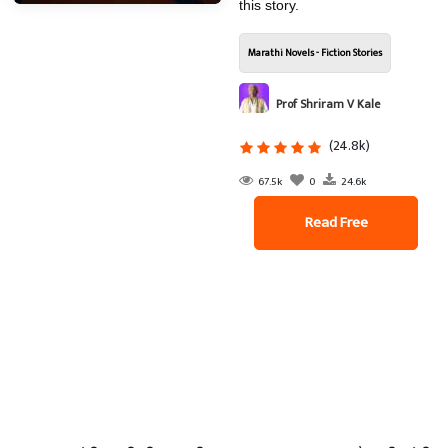
this story.
Marathi Novels - Fiction Stories
Prof Shriram V Kale
(24.8k)
67.5k
0
24.6k
Read Free