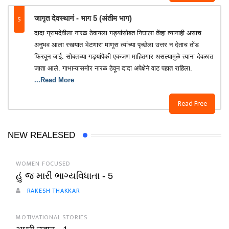
5
जागृत देवस्थानं - भाग 5 (अंतीम भाग)
दादा ग्रामदेवीला नारळ ठेवायला गड्यांसोबत निघाला तेंव्हा त्यानाही असाच
अनुभव आला रस्त्यात भेटणारा माणूस त्यांच्या पृच्छेला उत्तर न देताच तोंड
फिरवून जाई. सोबतच्या गड्यांपैकी एकजण माहितगार असल्यामुळे त्याना देवळात
जाता आले. गाभाऱ्यासमोर नारळ ठेवून दादा अपेक्षेने वाट पहात राहिला.
...Read More
Read Free
NEW REALESED
WOMEN FOCUSED
હું જ મારી ભાગ્યવિધાતા - 5
RAKESH THAKKAR
MOTIVATIONAL STORIES