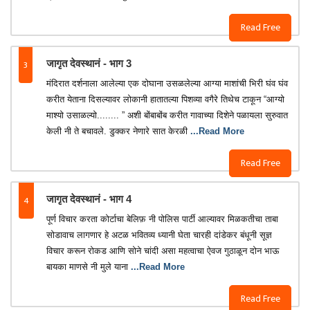
Read Free
3
जागृत देवस्थानं - भाग 3
मंदिरात दर्शनाला आलेल्या एक दोघाना उसळलेल्या आग्या माशांची भिरी घंव घंव
करीत येताना दिसल्यावर लोकानी हातातल्या पिशव्या वगैरे तिथेच टाकून “आग्यो
माश्यो उसाळल्यो........ ” अशी बोंबाबोंब करीत गावाच्या दिशेने पळायला सुरुवात
केली नी ते बचावले. डुक्कर नेणारे सात केरळी
...Read More
Read Free
4
जागृत देवस्थानं - भाग 4
पूर्ण विचार करता कोर्टाचा बेलिफ़ नी पोलिस पार्टी आल्यावर मिळकतीचा ताबा
सोडावाच लागणार हे अटळ भवितव्य ध्यानी घेता चारही दांडेकर बंधूनी सूज्ञ
विचार करून रोकड आणि सोने चांदी असा महत्वाचा ऐवज गुठाळून दोन भाऊ
बायका माणसे नी मुले याना
...Read More
Read Free