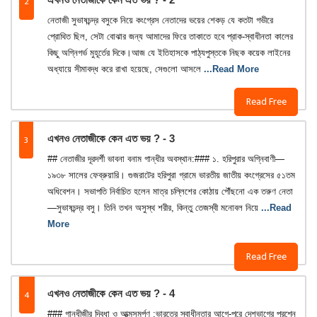
2
নেতাজী সুভাষচন্দ্র বসুকে নিয়ে কংগ্রেস নেতাদের ভয়ের শেকড় যে কতটা গভীরে
প্রোথিত ছিল, সেটা বোঝার জন্য আমাদের ফিরে তাকাতে হবে প্রাক-স্বাধীনতা কালের
কিছু অগ্নিগর্ভ মুহূর্তের দিকে।আজ যে ইতিহাসকে পাঠ্যপুস্তকে নিছক কয়েক লাইনের
অধ্যায়ে সীমাবদ্ধ করে রাখা হয়েছে, সেগুলো আসলে
...Read More
Read Free
3
এখনও নেতাজীকে কেন এত ভয় ? - 3
## নেতাজীর দূরদর্শী ভাবনা বনাম গান্ধীর অবস্থান:### ১. হরিপুরার অগ্নিবাণী—
১৯৩৮ সালের ফেব্রুয়ারি। গুজরাটের হরিপুরা গ্রামে ভারতীয় জাতীয় কংগ্রেসের ৫১তম
অধিবেশন। সভাপতি নির্বাচিত হলেন মাত্র চল্লিশের কোঠায় পৌঁছনো এক তরুণ নেতা
—সুভাষচন্দ্র বসু। তিনি তখন অসুস্থ শরীর, কিন্তু তেজস্বী মনোবল নিয়ে
...Read
More
Read Free
4
এখনও নেতাজীকে কেন এত ভয় ? - 4
### গান্ধীজীর দ্বিধা ও আত্মসমর্পণ :ভারতের স্বাধীনতার আগে-পরে দেশভাগের প্রশ্নে