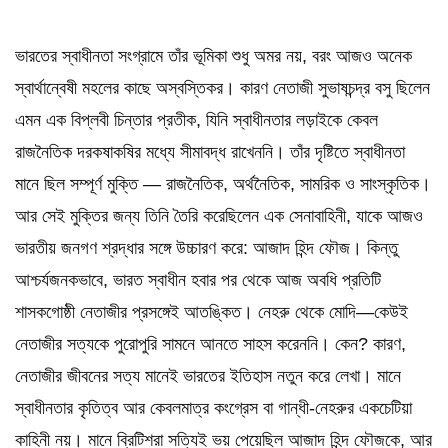
ভারতের স্বাধীনতা সংগ্রামে তাঁর ভূমিকা শুধু অমর নয়, বরং আজও অনেক
স্বার্থান্বেষী মহলের কাছে অস্বস্তিকর। কারণ নেতাজী সুভাষচন্দ্র বসু ছিলেন
এমন এক বিপ্লবী চিন্তার প্রতীক, যিনি স্বাধীনতার লড়াইকে কেবল
রাজনৈতিক দরকষাকষির মধ্যে সীমাবদ্ধ রাখেননি। তাঁর দৃষ্টিতে স্বাধীনতা
মানে ছিল সম্পূর্ণ মুক্তি — রাজনৈতিক, অর্থনৈতিক, সামরিক ও সাংস্কৃতিক।
আর সেই মুক্তির জন্য তিনি তৈরি করেছিলেন এক সেনাবাহিনী, যাকে আজও
ভারতীয় জনগণ শ্রদ্ধার সঙ্গে উচ্চারণ করে: আজাদ হিন্দ ফৌজ। কিন্তু
আশ্চর্যজনকভাবে, ভারত স্বাধীন হবার পর থেকে আজ অবধি প্রতিটি
শাসকগোষ্ঠী নেতাজীর প্রসঙ্গেই আতঙ্কিত। নেহরু থেকে মোদি—কেউই
নেতাজীর সত্যকে পুরোপুরি সামনে আনতে সাহস করেননি। কেন? কারণ,
নেতাজীর জীবনের সত্য মানেই ভারতের ইতিহাস নতুন করে লেখা। মানে
স্বাধীনতার কৃতিত্ব আর কেবলমাত্র কংগ্রেস বা গান্ধী-নেহরুর একচেটিয়া
কাহিনী নয়। মানে ব্রিটিশরা সত্যিই ভয় পেয়েছিল আজাদ হিন্দ ফৌজকে, আর