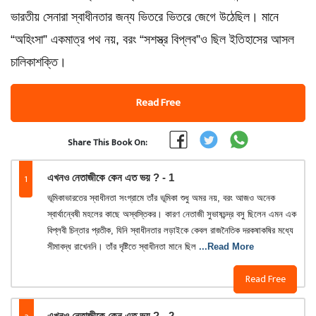
ভারতীয় সেনারা স্বাধীনতার জন্য ভিতরে ভিতরে জেগে উঠেছিল। মানে
“অহিংসা” একমাত্র পথ নয়, বরং “সশস্ত্র বিপ্লব”ও ছিল ইতিহাসের আসল
চালিকাশক্তি।
Read Free
Share This Book On:
1
এখনও নেতাজীকে কেন এত ভয় ? - 1
ভূমিকাভারতের স্বাধীনতা সংগ্রামে তাঁর ভূমিকা শুধু অমর নয়, বরং আজও অনেক
স্বার্থান্বেষী মহলের কাছে অস্বস্তিকর। কারণ নেতাজী সুভাষচন্দ্র বসু ছিলেন এমন এক
বিপ্লবী চিন্তার প্রতীক, যিনি স্বাধীনতার লড়াইকে কেবল রাজনৈতিক দরকষাকষির মধ্যে
সীমাবদ্ধ রাখেননি। তাঁর দৃষ্টিতে স্বাধীনতা মানে ছিল
...Read More
Read Free
এখনও নেতাজীকে কেন এত ভয় ? - 2