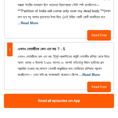
মহাত্মা গান্ধীর অবস্থান ছিল অত্যন্ত দ্বিধাগ্রস্ত।তিনি স্পষ্ট বলেছিলেন—
**“Partition of India will come only over my dead body.”**(ভারত
ভাগ হবে শুধু আমার মৃতদেহের উপর দিয়ে।)এই উক্তি কোটি কোটি ভারতীয়ের মনে
...Read More
Read Free
5
এখনও নেতাজীকে কেন এত ভয় ? - 5
এখনও নেতাজীকে কেন এত ভয় ?(পূর্ব প্রকাশিতের পর)# নেতাজীর রাশিয়া থেকে ফিরে
আসা: রহস্য ও উদ্দেশ্য !১৯৪৫ সালের ১৮ আগস্ট তাইহোকু বিমান দুর্ঘটনার গল্প
প্রচারিত হওয়ার পর,আসলে নেতাজী মাঞ্চুরিয়ার পথে সোভিয়েত রাশিয়ায় প্রবেশ
করেছিলেন— এমন দাবি বহু গবেষকরাই করেছেন।বিশেষ
...Read More
Read Free
Read all episodes on App