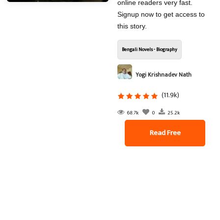
online readers very fast.
Signup now to get access to
this story.
Bengali Novels - Biography
Yogi Krishnadev Nath
(11.9k)
68.7k
0
25.2k
Read Free