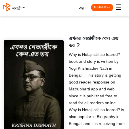
☰
Log In
मराठी
Publish Free
এখনও নেতাজীকে কেন এত
ভয় ?
Why is Netaji still so feared?
book and story is written by
Yogi Krishnadev Nath in
Bengali . This story is getting
good reader response on
Matrubharti app and web
since it is published free to
read for all readers online.
Why is Netaji still so feared? is
also popular in Biography in
Bengali and it is receiving from