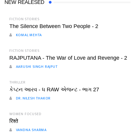
NEW REALESED
FICTION STORIES
The Silence Between Two People - 2
KOMAL MEHTA
FICTION STORIES
RAJPUTANA - The War of Love and Revenge - 2
AARUSHI SINGH RAJPUT
THRILLER
કેપ્ટન આરવ - ધ RAW એજન્ટ - ભાગ 27
DR. NILESH THAKOR
WOMEN FOCUSED
रिश्ते
VANDNA SHARMA