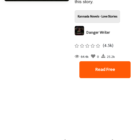
this story.
Kannada Novels - Love Stories
Danger Writer
(4.5k)
64.4k
0
25.2k
Read Free