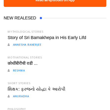
Read all episodes on App
NEW REALESED
MYTHOLOGICAL STORIES
Story of Sri Bamakhepa in His Early Lifd
ANNESHA BANERJEE
MOTIVATIONAL STORIES
कोथींबीरीची वडी ...
RESHMA
SHORT STORIES
શિક્ષક: ફરજનો યોદ્ધા કે આરોપી
ANURADHA
PHILOSOPHY