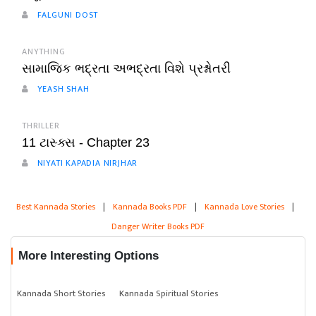
FALGUNI DOST
ANYTHING
સામાજિક ભદ્રતા અભદ્રતા વિશે પ્રશ્નોતરી
YEASH SHAH
THRILLER
11 ટાસ્ક્સ - Chapter 23
NIYATI KAPADIA NIRJHAR
Best Kannada Stories
|
Kannada Books PDF
|
Kannada Love Stories
|
Danger Writer Books PDF
More Interesting Options
Kannada Short Stories
Kannada Spiritual Stories