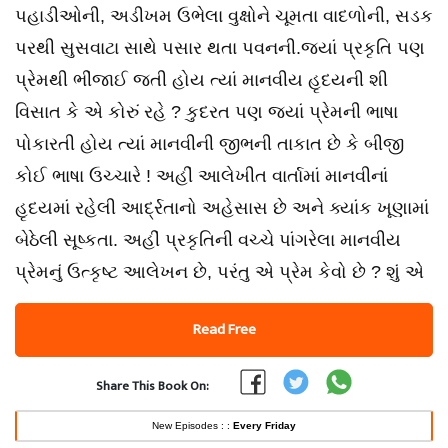
પહાડીઓની, અડીખમ ઉભેલા વુક્ષોને ચૂમતા વાદળોની, સડક
પરથી સુસવાટા સાથે પસાર થતા પવનની.જ્યાં પ્રકૃતિ પણ
પ્રેમથી ભીંજાઈ જતી હોય ત્યાં માનવીય હૃદયની શી
વિસાત કે એ કોરું રહે ? કુદરત પણ જ્યાં પ્રેમની ભાષા
પોકારતી હોય ત્યાં માનવીની જીભની તાકાત છે કે બીજી
કોઈ ભાષા ઉચ્ચારે ! અહીં આલેખીત વાર્તામાં માનવીનાં
હૃદયમાં રહેલી આર્દ્રતાનો અહેસાસ છે અને ક્યાંક ખૂણામાં
બેઠેલી સૂષ્કતા. અહીં પ્રકૃતિની વચ્ચે પાંગરેલા માનવીય
પ્રેમનું ઉત્કૃષ્ટ આલેખન છે, પરંતુ એ પ્રેમ કેવો છે ? શું એ
Read Free
Share This Book On:
New Episodes : :
Every Friday