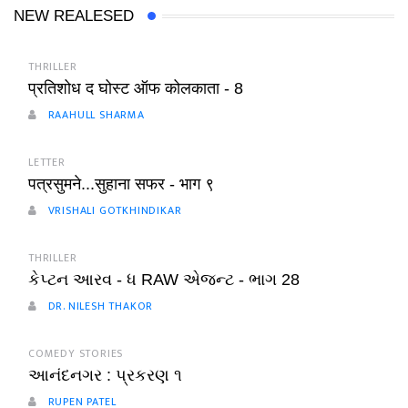
NEW REALESED
THRILLER
प्रतिशोध द घोस्ट ऑफ कोलकाता - 8
RAAHULL SHARMA
LETTER
पत्रसुमने...सुहाना सफर - भाग ९
VRISHALI GOTKHINDIKAR
THRILLER
કેપ્ટન આરવ - ધ RAW એજન્ટ - ભાગ 28
DR. NILESH THAKOR
COMEDY STORIES
આનંદનગર : પ્રકરણ ૧
RUPEN PATEL