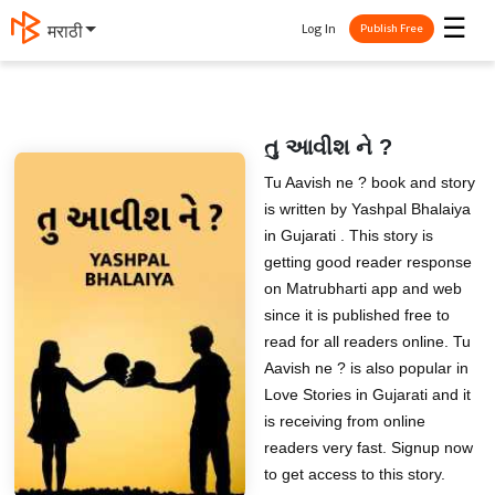
☰
Log In
मराठी
Publish Free
તુ આવીશ ને ?
Tu Aavish ne ? book and story
is written by Yashpal Bhalaiya
in Gujarati . This story is
getting good reader response
on Matrubharti app and web
since it is published free to
read for all readers online. Tu
Aavish ne ? is also popular in
Love Stories in Gujarati and it
is receiving from online
readers very fast. Signup now
to get access to this story.