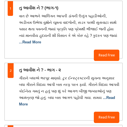
1
તુ આવીશ ને ? (ભાગ-૧)
વાત છે આભને આલિંગન આપતી ડાંગની ઉત્તુંગ પહાડીઓની,
અડીખમ ઉભેલા વુક્ષોને ચૂમતા વાદળોની, સડક પરથી સુસવાટા સાથે
પસાર થતા પવનની.જ્યાં પ્રકૃતિ પણ પ્રેમથી ભીંજાઈ જતી હોય
ત્યાં માનવીય હૃદયની શી વિસાત કે એ કોરું રહે ? કુદરત પણ જ્યાં
...Read More
Read Free
2
તુ આવીશ ને ? - ભાગ - ૨
ગીરાને બધાએ ભરપૂર માણ્યો. ટુર ઈન્સ્ટ્રક્ટરની સુચના અનુસાર
બધા ગીરાને વિદાય આપી બસ તરફ પરત ફર્યા. ગીરાને વિદાય આપવી
કોઈનેય ગમતું ન હતું પણ શું કરે આગળ બીજી જગ્યાઓનું પણ
આમંત્રણ જો હતું. બધા બસ આગળ પહોંચી ગયા. સમય
...Read
More
Read Free