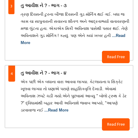
3
તુ આવીશ ને ? - ભાગ - ૩
ત્રણ દિવસની ટુરના બીજા દિવસની ગુડ મોર્નિંગ થઈ ગઈ. બધા જ
ગરમ ચા સાપુતારાની સવારના શીતળ અને આદ્રતાભર્યા વાતાવરણની
મજા લુંટતા હતા. એકાએક મિકી અવિનાશ પાસેથી પસાર થઈ. તેણે
અવિનાશને ગુડ મોર્નિંગ ! કહ્યું. પણ એને ક્યાં ખબર હતી
...Read
More
Read Free
4
તુ આવીશ ને ? - ભાગ - ૪
​એક પછી એક બધાના વારા આવવા લાગ્યા. કેટલાયના ધ સિક્રેટ
ખૂલવા લાગ્યા તો ઘણાએ પરાણે સાહસિકવૃત્તિ દેખાડી. એવામાં
અવિનાશ ઝપટે ચડી ગયો.એને પુછવામાં આવ્યુ " બોલો ટ્રુથ કે ડેર
?" દ્વિધામાંથી બહાર આવી અવિનાશે જવાબ આપ્યો, "આપણે
ડરવાવાળા નઈ
...Read More
Read Free