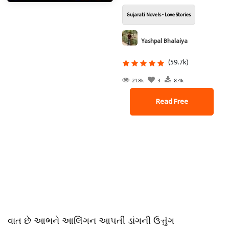
Gujarati Novels - Love Stories
Yashpal Bhalaiya
(59.7k)
21.8k
3
8.4k
Read Free
વાત છે આભને આલિંગન આપતી ડાંગની ઉત્તુંગ