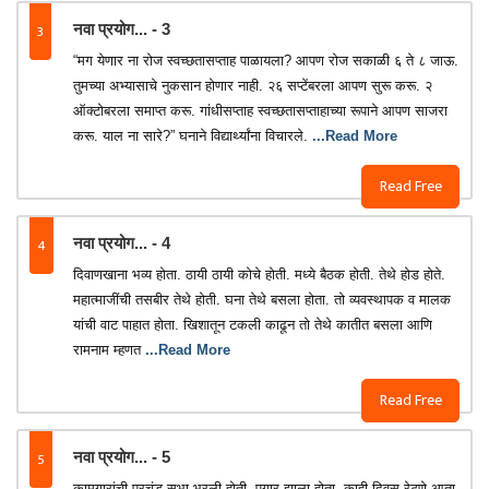
3
नवा प्रयोग... - 3
“मग येणार ना रोज स्वच्छतासप्ताह पाळायला? आपण रोज सकाळी ६ ते ८ जाऊ.
तुमच्या अभ्यासाचे नुकसान होणार नाही. २६ सप्टेंबरला आपण सुरू करू. २
ऑक्टोबरला समाप्त करू. गांधीसप्ताह स्वच्छतासप्ताहाच्या रूपाने आपण साजरा
करू. याल ना सारे?” घनाने विद्यार्थ्यांना विचारले.
...Read More
Read Free
4
नवा प्रयोग... - 4
दिवाणखाना भव्य होता. ठायी ठायी कोचे होती. मध्ये बैठक होती. तेथे होड होते.
महात्माजींची तसबीर तेथे होती. घना तेथे बसला होता. तो व्यवस्थापक व मालक
यांची वाट पाहात होता. खिशातून टकली काढून तो तेथे कातीत बसला आणि
रामनाम म्हणत
...Read More
Read Free
5
नवा प्रयोग... - 5
कामगारांची प्रचंड सभा भरली होती. पगार झाला होता. काही दिवस रेटणे आता