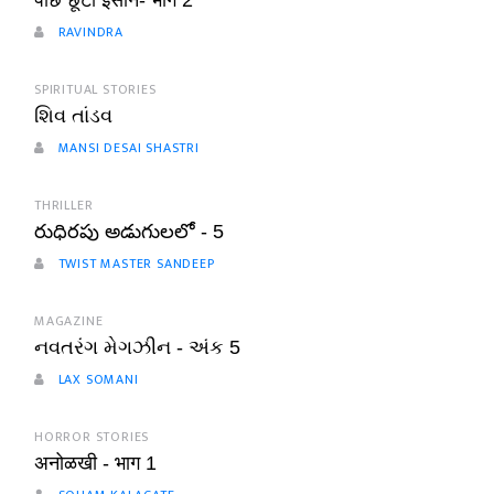
पीछे छूटा इंसान- भाग 2
RAVINDRA
SPIRITUAL STORIES
શિવ તાંડવ
MANSI DESAI SHASTRI
THRILLER
రుధిరపు అడుగులలో - 5
TWIST MASTER SANDEEP
MAGAZINE
નવતરંગ મેગઝીન - અંક 5
LAX SOMANI
HORROR STORIES
अनोळखी - भाग 1