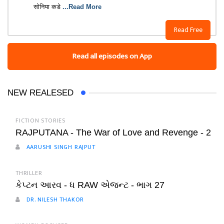
सोनिया कडे
...Read More
Read Free
Read all episodes on App
NEW REALESED
FICTION STORIES
RAJPUTANA - The War of Love and Revenge - 2
AARUSHI SINGH RAJPUT
THRILLER
કેપ્ટન આરવ - ધ RAW એજન્ટ - ભાગ 27
DR. NILESH THAKOR