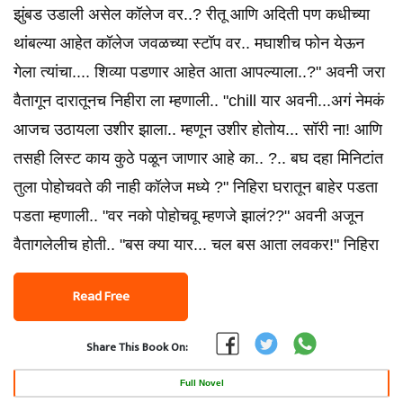
झुंबड उडाली असेल कॉलेज वर..? रीतू आणि अदिती पण कधीच्या
थांबल्या आहेत कॉलेज जवळच्या स्टॉप वर.. मघाशीच फोन येऊन
गेला त्यांचा.... शिव्या पडणार आहेत आता आपल्याला..?" अवनी जरा
वैतागून दारातूनच निहीरा ला म्हणाली.. "chill यार अवनी...अगं नेमकं
आजच उठायला उशीर झाला.. म्हणून उशीर होतोय... सॉरी ना! आणि
तसही लिस्ट काय कुठे पळून जाणार आहे का.. ?.. बघ दहा मिनिटांत
तुला पोहोचवते की नाही कॉलेज मध्ये ?" निहिरा घरातून बाहेर पडता
पडता म्हणाली.. "वर नको पोहोचवू म्हणजे झालं??" अवनी अजून
वैतागलेलीच होती.. "बस क्या यार... चल बस आता लवकर!" निहिरा
Read Free
Share This Book On:
Full Novel