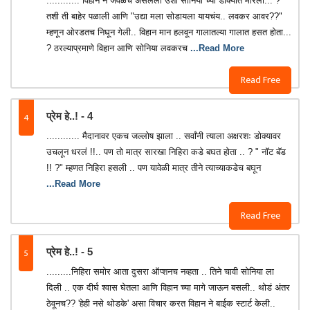
............ विहान ने जवळच असलेली उशी सोनिया च्या डोक्यात मारली... ?
तशी ती बाहेर पळाली आणि "उद्या मला सोडायला यायचंय.. लवकर आवर??"
म्हणून ओरडतच निघून गेली.. विहान मान हलवून गालातल्या गालात हसत होता...
? ठरल्याप्रमाणे विहान आणि सोनिया लवकरच
...Read More
Read Free
4
प्रेम हे..! - 4
............ मैदानावर एकच जल्लोष झाला .. सर्वांनी त्याला अक्षरशः डोक्यावर
उचलून धरलं !!.. पण तो मात्र सारखा निहिरा कडे बघत होता .. ? " नॉट बॅड
!! ?" म्हणत निहिरा हसली .. पण यावेळी मात्र तीने त्याच्याकडेच बघून
...Read More
Read Free
5
प्रेम हे..! - 5
.........निहिरा समोर आता दुसरा ऑप्शनच नव्हता .. तिने चावी सोनिया ला
दिली .. एक दीर्घ श्वास घेतला आणि विहान च्या मागे जाऊन बसली.. थोडं अंतर
ठेवूनच?? 'हेही नसे थोडके' असा विचार करत विहान ने बाईक स्टार्ट केली..