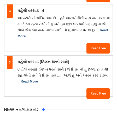
4
પહેલો વરસાદ - 4
આ સ્ટોરી નો અંતિમ ભાગ છે... હવે આરવને શૈલી સાથે વાત કરવા માં
વધારે રસ રહ્યો નથી તો શું બંને હવે જુદા થઇ જશે પણ હજુ તો એ
લોકો એક પણ વખત મળ્યા નથી .તો શું મળ્યા વગર જ દૂર
...Read
More
Read Free
5
પહેલો વરસાદ (મિલન ધરતી સાથે)
0પહેલો વરસાદ (મિલન ધરતી સાથે ) જે દિવસ ની હું છેલ્લાં 2 વર્ષ થી
રાહ જોતી હતી તે દિવસ હતો ,.... આજે હું અને આરવ ફર્સ્ટ ટાઈમ
...Read More
Read Free
NEW REALESED