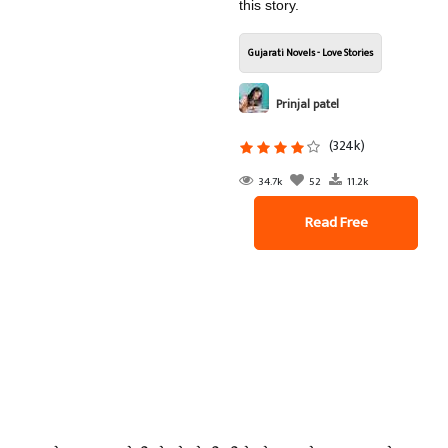
this story.
Gujarati Novels - Love Stories
Prinjal patel
(324k)
34.7k
52
11.2k
Read Free