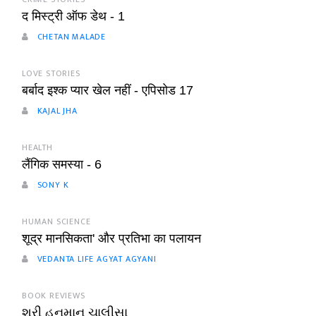
द मिस्ट्री ऑफ डेथ - 1
CHETAN MALADE
LOVE STORIES
बर्बाद इश्क प्यार खेल नहीं - एपिसोड 17
KAJAL JHA
HEALTH
लैंगिक समस्या - 6
SONY K
HUMAN SCIENCE
शूद्र मानसिकता' और प्रतिभा का पलायन
VEDANTA LIFE AGYAT AGYANI
BOOK REVIEWS
શ્રી હનુમાન ચાલીસા