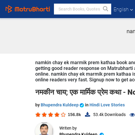
English
nam
namkin chay ek marmik prem kathaa book and st
getting good reader response on Matrubharti ap
online. namkin chay ek marmik prem kathaa is a
online readers very fast. Signup now to get acc
नमकीन चाय; एक मार्मिक प्रेम कथा -
No
by
Bhupendra Kuldeep
in
Hindi Love Stories
156.8k
53.4k
Downloads
Writen by
Bhupendra Kuldeep