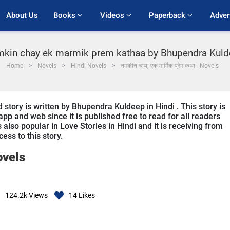
About Us
Books 
Videos 
Paperback 
Adver
kin chay ek marmik prem kathaa by Bhupendra Kul
Home
Novels
Hindi Novels
नमकीन चाय; एक मार्मिक प्रेम कथा - Novels
ory is written by Bhupendra Kuldeep in Hindi . This story is
p and web since it is published free to read for all readers
lso popular in Love Stories in Hindi and it is receiving from
ess to this story.
vels
124.2k
Views
14
Likes