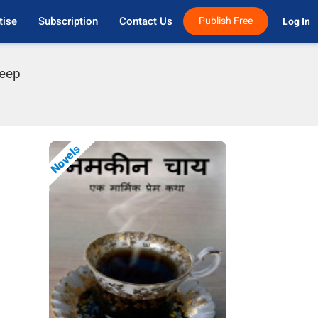
tise
Subscription
Contact Us
Publish Free
Log In 
deep
Novels