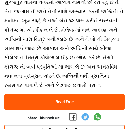
સુરજપુર નામના નગરમાં આકાશ નામનો છોકરો રહે છે તે
તેના જ ગામ ની અને તેની સાથે અભ્યાસ કરતી અશ્વિની ને
મનોમન ખૂબ ચાહે છે.તેઓ બંને ૧૨ પાસ કરીને સરસ્વતી
કોલેજ માં એડમીશન લે છે.કોલેજ માં બંને આકાશ અને
અશ્વિની ખાસ મિત્ર બની જાય છે અને તેઓ ની મિત્રતા
ખાસ થઈ જાય છે.આકાશ અને અશ્વિની સાથે બીજા
કોલેજ ના મિત્રો કોલેજ લાઈફ ઇન્જોય કરે છે. તેઓ
કોલેજ ની બધી પ્રવુતિઓ મા ભાગ લે છે અને અનેકવિધ
નવા નવા પ્રોગ્રામ ગોઠવે છે.અશ્વિની બધી પ્રવૃતિમાં
રસસભર ભાગ લે છે અને કેટલાય ઇનામો પ્રાપ્ત
Read Free
Share This Book On: