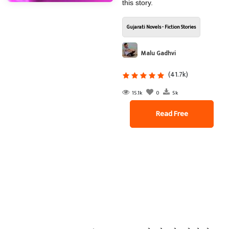
this story.
Gujarati Novels - Fiction Stories
Malu Gadhvi
(41.7k)
15.1k
0
5k
Read Free