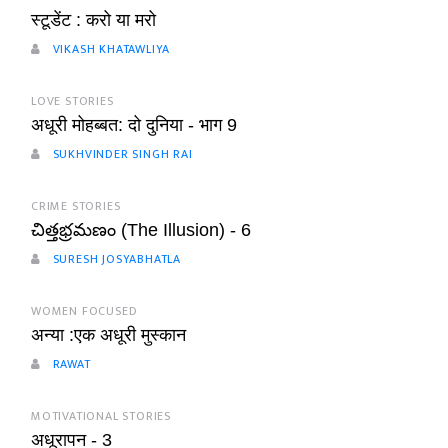
स्टूडेंट : करो या मरो
VIKASH KHATAWLIYA
LOVE STORIES
अधूरी मोहब्बत: दो दुनिया - भाग 9
SUKHVINDER SINGH RAI
CRIME STORIES
చిత్తభ్రమణం (The Illusion) - 6
SURESH JOSYABHATLA
WOMEN FOCUSED
अन्या :एक अधूरी मुस्कान
RAWAT
MOTIVATIONAL STORIES
अधूरापन - 3