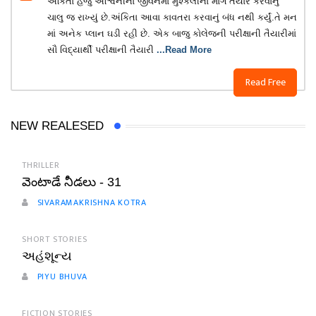
અંકિતા હજુ અશ્વિનીના જીવનમાં મુશ્કેલીના માર્ગ તૈયાર કરવાનુ
ચાલુ જ રાખ્યું છે.અંકિતા આવા કાવતરા કરવાનું બંધ નથી કર્યું.તે મન
માં અનેક પ્લાન ઘડી રહી છે. એક બાજુ કોલેજની પરીક્ષાની તૈયારીમાં
સૌ વિદ્યાર્થી પરીક્ષાની તૈયારી
...Read More
Read Free
NEW REALESED
THRILLER
వెంటాడే నీడలు - 31
SIVARAMAKRISHNA KOTRA
SHORT STORIES
અહંશૂન્ય
PIYU BHUVA
FICTION STORIES