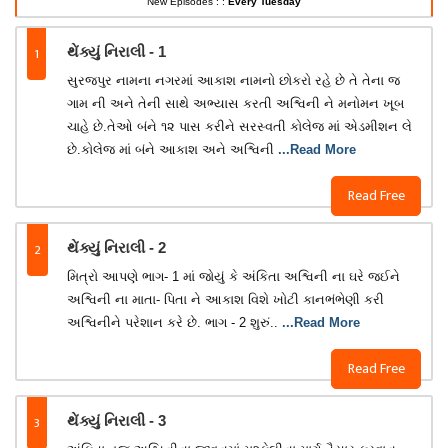
New Episodes : :
Every Tuesday
1
થેંક્યું નિરાલી - 1
સુરજપુર નામના નગરમાં આકાશ નામનો છોકરો રહે છે તે તેના જ
ગામ ની અને તેની સાથે અભ્યાસ કરતી અશ્વિની ને મનોમન ખૂબ
ચાહે છે.તેઓ બંને ૧૨ પાસ કરીને સરસ્વતી કોલેજ માં એડમીશન લે
છે.કોલેજ માં બંને આકાશ અને અશ્વિની
...Read More
Read Free
2
થેંક્યું નિરાલી - 2
મિત્રો આપણે ભાગ- 1 માં જોયું કે અંકિતા અશ્વિની ના ઘરે જઈને
અશ્વિની ના માતા- પિતા ને આકાશ વિશે ખોટી કાનભંભેણી કરી
અશ્વિનીને પરેશાન કરે છે. ભાગ - 2 શુરું..
...Read More
Read Free
3
થેંક્યું નિરાલી - 3