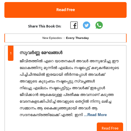
Read Free
Share This Book On:
New Episodes : :
Every Thursday
1
സുവർണ്ണ മേഘങ്ങൾ
ജീവിതത്തിൽ ഏറെ യാതനകൾ അവൾ അനുഭവിച്ചു.ഈ
ലോകത്തിനു മുന്നിൽ എല്ലാം നഷ്ടപ്പെട്ട് കഴുകൻമാരുടെ
പിച്ചിചീന്തലിൽ ഇരയായി തീർന്നപ്പോൾ അവൾക്ക്
അവളുടെ കുടുംബം നഷ്ടപ്പെട്ടു.സ്വപ്നങ്ങൾ
നിലച്ചു.എല്ലാം നഷ്ടപ്പെട്ടിട്ടും അവൾക്ക് ഇപ്പോൾ
ജീവിക്കാൻ ആകെയുള്ള പ്രതീക്ഷ അവനാണ് കടുത്ത
വേദനകളടക്കിപിടിച്ച് അവളുടെ തെറ്റിൽ നിന്നു ലഭിച്ച
സമ്മാനം.ആ കൈക്കുഞ്ഞുമായി അവൾ ആ
സദനകേന്ദ്രത്തിലേക്ക് എത്തി. ഇനി
...Read More
Read Free