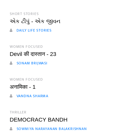
SHORT STORIES
એક ટીપું - એક જીવન
DAILY LIFE STORIES
WOMEN FOCUSED
Devil की दास्तान - 23
SONAM BRIJWASI
WOMEN FOCUSED
अनामिका - 1
VANDNA SHARMA
THRILLER
DEMOCRACY BANDH
SOWMIYA NARAYANAN BALAKRISHNAN