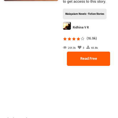
to get access to this story.
Malayalam Novels - Fiction Stories
Ridhina V R
(16.9k)
201.3k
3
65.8k
Read Free