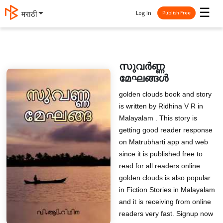
☰
Log In
தமிழ்
Publish Free
സുവർണ്ണ
മേഘങ്ങൾ
golden clouds book and story
is written by Ridhina V R in
Malayalam . This story is
getting good reader response
on Matrubharti app and web
since it is published free to
read for all readers online.
golden clouds is also popular
in Fiction Stories in Malayalam
and it is receiving from online
readers very fast. Signup now