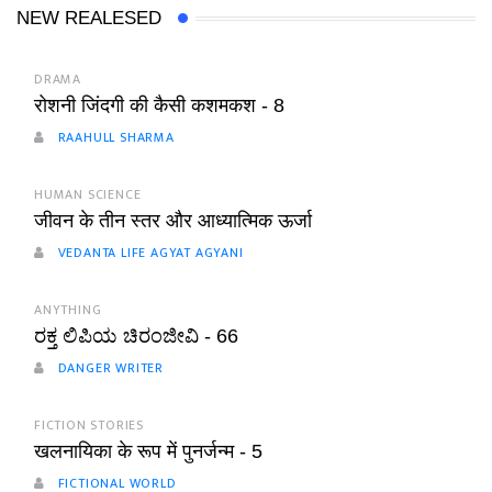
NEW REALESED
DRAMA
रोशनी जिंदगी की कैसी कशमकश - 8
RAAHULL SHARMA
HUMAN SCIENCE
जीवन के तीन स्तर और आध्यात्मिक ऊर्जा
VEDANTA LIFE AGYAT AGYANI
ANYTHING
ರಕ್ತ ಲಿಪಿಯ ಚಿರಂಜೀವಿ - 66
DANGER WRITER
FICTION STORIES
खलनायिका के रूप में पुनर्जन्म - 5
FICTIONAL WORLD