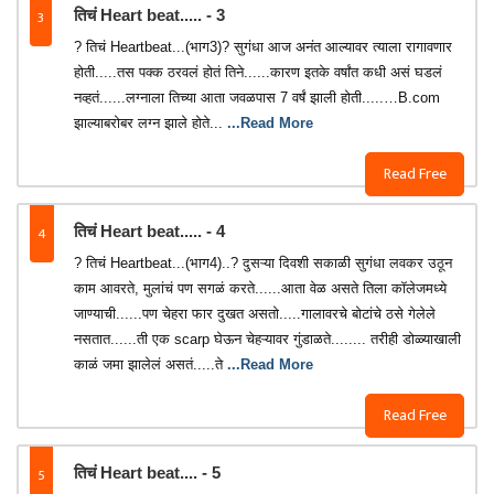
3
तिचं Heart beat..... - 3
? तिचं Heartbeat...(भाग3)? सुगंधा आज अनंत आल्यावर त्याला रागावणार
होती.....तस पक्क ठरवलं होतं तिने......कारण इतके वर्षांत कधी असं घडलं
नव्हतं......लग्नाला तिच्या आता जवळपास 7 वर्षं झाली होती.....…B.com
झाल्याबरोबर लग्न झाले होते...
...Read More
Read Free
4
तिचं Heart beat..... - 4
? तिचं Heartbeat...(भाग4)..? दुसऱ्या दिवशी सकाळी सुगंधा लवकर उठून
काम आवरते, मुलांचं पण सगळं करते......आता वेळ असते तिला कॉलेजमध्ये
जाण्याची......पण चेहरा फार दुखत असतो.....गालावरचे बोटांचे ठसे गेलेले
नसतात......ती एक scarp घेऊन चेहऱ्यावर गुंडाळते........ तरीही डोळ्याखाली
काळं जमा झालेलं असतं.....ते
...Read More
Read Free
5
तिचं Heart beat.... - 5