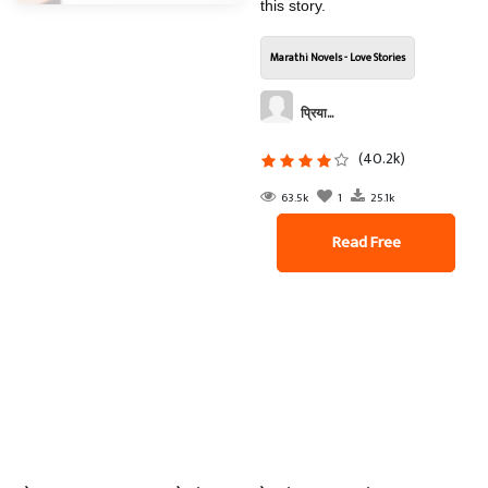
this story.
Marathi Novels - Love Stories
प्रिया...
(40.2k)
63.5k
1
25.1k
Read Free