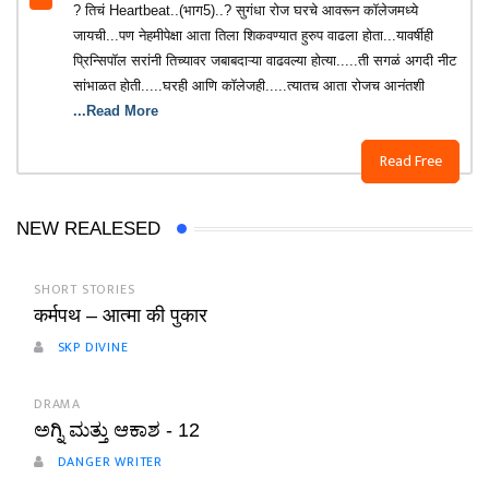
? तिचं Heartbeat..(भाग5)..? सुगंधा रोज घरचे आवरून कॉलेजमध्ये
जायची...पण नेहमीपेक्षा आता तिला शिकवण्यात हुरुप वाढला होता...यावर्षीही
प्रिन्सिपॉल सरांनी तिच्यावर जबाबदाऱ्या वाढवल्या होत्या.....ती सगळं अगदी नीट
सांभाळत होती.....घरही आणि कॉलेजही.....त्यातच आता रोजच आनंतशी
...Read More
Read Free
NEW REALESED
SHORT STORIES
कर्मपथ – आत्मा की पुकार
SKP DIVINE
DRAMA
ಅಗ್ನಿ ಮತ್ತು ಆಕಾಶ - 12
DANGER WRITER