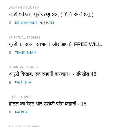
WOMEN FOCUSED
નારી શક્તિ- પ્રકરણ 32, ( દિતિ અને દનુ )
DR. DAMYANTI H. BHATT
SPIRITUAL STORIES
ग्रहों का सहज स्वभाव। और आपकी FREE WILL.
YEASH SHAH
HORROR STORIES
अधूरी किताब: एक रूहानी दास्तान। - एपिसोड 46
KAJAL JHA
LOVE STORIES
होटल का वेटर और उसकी प्रेम कहानी - 15
KALPITA
SPIRITUAL STORIES