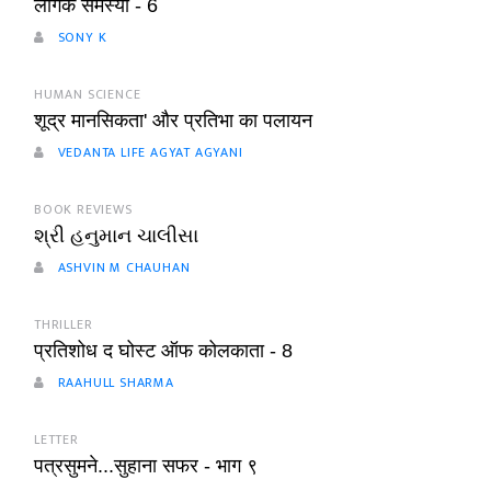
लैंगिक समस्या - 6
SONY K
HUMAN SCIENCE
शूद्र मानसिकता' और प्रतिभा का पलायन
VEDANTA LIFE AGYAT AGYANI
BOOK REVIEWS
શ્રી હનુમાન ચાલીસા
ASHVIN M CHAUHAN
THRILLER
प्रतिशोध द घोस्ट ऑफ कोलकाता - 8
RAAHULL SHARMA
LETTER
पत्रसुमने...सुहाना सफर - भाग ९