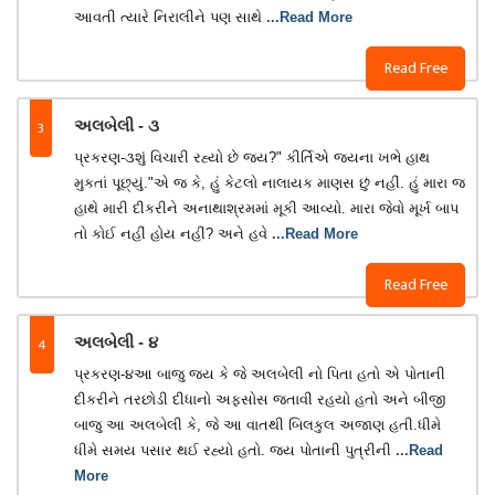
આવતી ત્યારે નિરાલીને પણ સાથે
...Read More
Read Free
3
અલબેલી - ૩
પ્રકરણ-૩શું વિચારી રહ્યો છે જય?" કીર્તિએ જયના ખભે હાથ
મુકતાં પૂછ્યું."એ જ કે, હું કેટલો નાલાયક માણસ છું નહીં. હું મારા જ
હાથે મારી દીકરીને અનાથાશ્રમમાં મૂકી આવ્યો. મારા જેવો મૂર્ખ બાપ
તો કોઈ નહીં હોય નહીં? અને હવે
...Read More
Read Free
4
અલબેલી - ૪
પ્રકરણ-૪આ બાજુ જય કે જે અલબેલી નો પિતા હતો એ પોતાની
દીકરીને તરછોડી દીધાનો અફસોસ જતાવી રહયો હતો અને બીજી
બાજુ આ અલબેલી કે, જે આ વાતથી બિલકુલ અજાણ હતી.ધીમે
ધીમે સમય પસાર થઈ રહ્યો હતો. જય પોતાની પુત્રીની
...Read
More