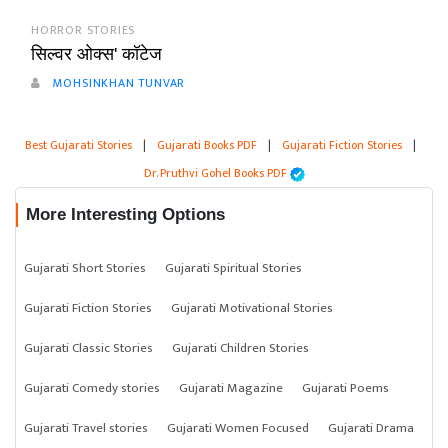
HORROR STORIES
सिल्वर ओक्स' कॉटेज
MOHSINKHAN TUNVAR
Best Gujarati Stories
|
Gujarati Books PDF
|
Gujarati Fiction Stories
|
Dr. Pruthvi Gohel Books PDF
More Interesting Options
Gujarati Short Stories
Gujarati Spiritual Stories
Gujarati Fiction Stories
Gujarati Motivational Stories
Gujarati Classic Stories
Gujarati Children Stories
Gujarati Comedy stories
Gujarati Magazine
Gujarati Poems
Gujarati Travel stories
Gujarati Women Focused
Gujarati Drama