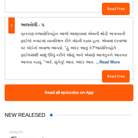
Read Free
5
અલબેલી - ૫
પ્રકરણ-૫જ્યોતિબહેન આજે આશ્રમમાં એમની થોડી અગત્યની
ફાઈલો કબાટમાં વ્યવસ્થિત રીતે ગોઠવી રહ્યા હતા. એવામાં દરવાજા
પર કોઈનો અવાજ આવ્યો, "હું અંદર આવું કે?"જ્યોતિબહેને
ફાઈલમાંથી માથું ઊંચું કરીને જોયું અને એમણે આગંતુકને આવકાર
આપતા કહ્યું, "અરે, સુકેતુ! આવ. અંદર આવ.
...Read More
Read Free
Read all episodes on App
NEW REALESED
HEALTH