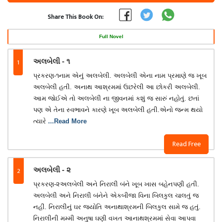
Share This Book On:
Full Novel
1
અલબેલી - ૧
પ્રકરણ-૧નામ એનું અલબેલી. અલબેલી એના નામ પ્રમાણે જ ખૂબ
અલબેલી હતી. અનાથ આશ્રમમાં ઉછરેલી આ છોકરી અલબેલી.
આમ જોઈએ તો અલબેલી ના જીવનમાં કશું જ સારું નહોતું. છતાં
પણ એ તેના સ્વભાવને કારણે ખૂબ અલબેલી હતી.એનો જન્મ થયો
ત્યારે
...Read More
Read Free
2
અલબેલી - ૨
પ્રકરણ-૨અલબેલી અને નિરાલી બંને ખૂબ ખાસ બહેનપણી હતી.
અલબેલી અને નિરાલી બંનેને એકબીજા વિના બિલકુલ ચાલતું જ
નહીં. નિરાલીનું ઘર જ્યોતિ અનાથાશ્રમની બિલકુલ સામે જ હતું.
નિરાલીની મમ્મી અનુષા ઘણી વખત આનાથશ્રમમાં સેવા આપવા