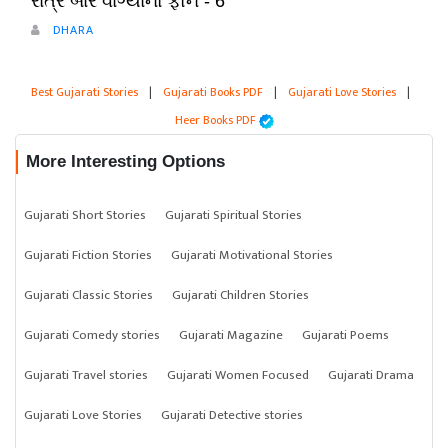
રાત્રે બાર વાગ્યાનો ફોન - 6
DHARA
Best Gujarati Stories
|
Gujarati Books PDF
|
Gujarati Love Stories
|
Heer Books PDF
More Interesting Options
Gujarati Short Stories
Gujarati Spiritual Stories
Gujarati Fiction Stories
Gujarati Motivational Stories
Gujarati Classic Stories
Gujarati Children Stories
Gujarati Comedy stories
Gujarati Magazine
Gujarati Poems
Gujarati Travel stories
Gujarati Women Focused
Gujarati Drama
Gujarati Love Stories
Gujarati Detective stories