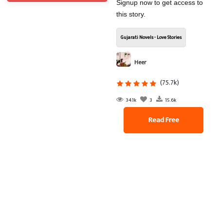
Signup now to get access to
this story.
Gujarati Novels - Love Stories
Heer
(75.7k)
34.1k
3
15.6k
Read Free