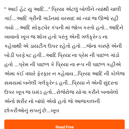
" આઈ હેટ યુ આદિ..." પ્રિયા એટલું બોલીને ત્યાંથી ચાલી
ગઈ...આદિ ગ્રીની ગાર્ડનમાં વરસાદ માં ત્યાં જ ઊભો રહી
ગયો ...આદિ સોફ્ટવેર કંપની માં જોબ કરતો હતો...આદિને
ખાવાનો ખૂબ જ શોખ હતો પરંતુ એની ગર્લફ્રેન્ડ ના
કહેવાથી એ ડાયટીંગ ઉપર રહેતો હતો ...જેના કારણે એની
બોડી પરફેક્ટ હતી...આદિ પ્રિયા ના પ્રેમ ની પાછળ ગાંડો
હતો ...પ્રેમ ની પાછળ કે પ્રિયા ના રૂપ ની પાછળ કહીએ
એમા કંઈ વધારે ફેરફાર ન કહેવાય...પ્રિયા આદિ ની કોલેજ
સમયમાં બનેલી ગર્લફ્રેન્ડ હતી...પ્રિયા ને એની સુંદરતા
ઉપર ખૂબ જ ઘમંડ હતો...રોજેરોજ યોગા કરીને બનાવેલો
એનો શરીર નો બાંધો એવો હતો જે આજકાલની
છોકરીઓનું સપનું છે...ખૂબ
Read Free