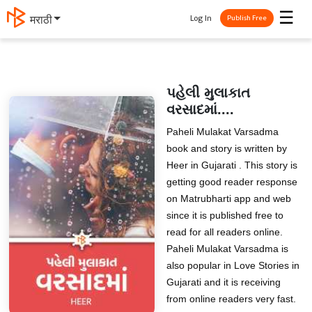
☰
Log In
मराठी
Publish Free
પહેલી મુલાકાત
વરસાદમાં....
Paheli Mulakat Varsadma
book and story is written by
Heer in Gujarati . This story is
getting good reader response
on Matrubharti app and web
since it is published free to
read for all readers online.
Paheli Mulakat Varsadma is
also popular in Love Stories in
Gujarati and it is receiving
from online readers very fast.