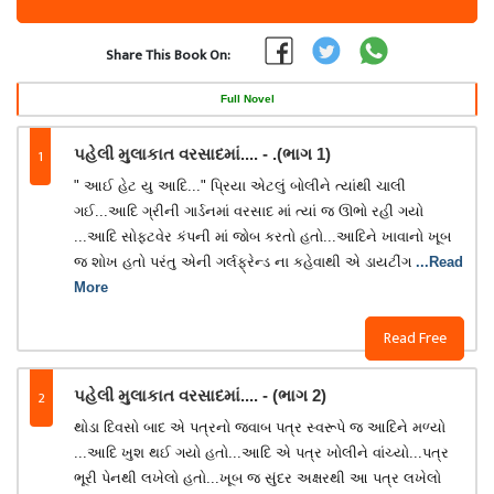
Share This Book On:
Full Novel
1
પહેલી મુલાકાત વરસાદમાં.... - .(ભાગ 1)
" આઈ હેટ યુ આદિ..." પ્રિયા એટલું બોલીને ત્યાંથી ચાલી
ગઈ...આદિ ગ્રીની ગાર્ડનમાં વરસાદ માં ત્યાં જ ઊભો રહી ગયો
...આદિ સોફ્ટવેર કંપની માં જોબ કરતો હતો...આદિને ખાવાનો ખૂબ
જ શોખ હતો પરંતુ એની ગર્લફ્રેન્ડ ના કહેવાથી એ ડાયટીંગ
...Read
More
Read Free
2
પહેલી મુલાકાત વરસાદમાં.... - (ભાગ 2)
થોડા દિવસો બાદ એ પત્રનો જવાબ પત્ર સ્વરૂપે જ આદિને મળ્યો
...આદિ ખુશ થઈ ગયો હતો...આદિ એ પત્ર ખોલીને વાંચ્યો...પત્ર
ભૂરી પેનથી લખેલો હતો...ખૂબ જ સુંદર અક્ષરથી આ પત્ર લખેલો