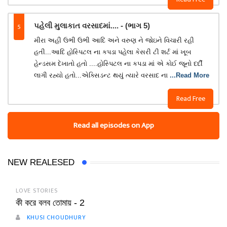
5
પહેલી મુલાકાત વરસાદમાં.... - (ભાગ 5)
મીરા અહી ઉભી ઉભી આદિ અને વરુણ ને જોઇને વિચારી રહી
હતી...આદિ હોસ્પિટલ ના કપડા પહેલા કેસરી ટી શર્ટ માં ખૂબ
હેન્ડસમ દેખાતો હતો ....હોસ્પિટલ ના કપડા માં એ કોઈ જૂનો દર્દી
લાગી રહ્યો હતો...એક્સિડન્ટ થયું ત્યારે વરસાદ ના
...Read More
Read Free
Read all episodes on App
NEW REALESED
LOVE STORIES
কী করে বলব তোমায় - 2
KHUSI CHOUDHURY