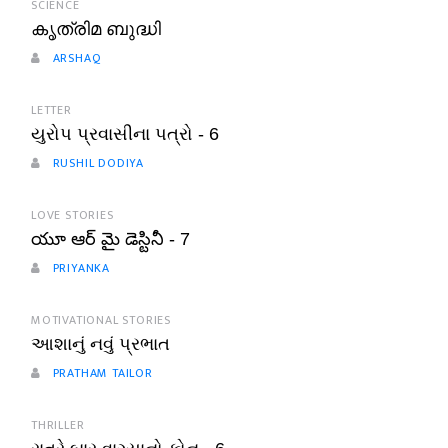
SCIENCE
കൃത്രിമ ബുദ്ധി
ARSHAQ
LETTER
યુરોપ પ્રવાસીના પત્રો - 6
RUSHIL DODIYA
LOVE STORIES
యూ ఆర్ మై డెస్టినీ - 7
PRIYANKA
MOTIVATIONAL STORIES
આશાનું નવું પ્રભાત
PRATHAM TAILOR
THRILLER