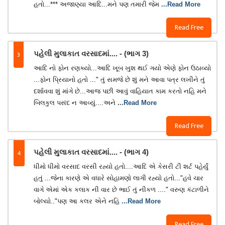
હતો...*** અજાણ્યા આદિ...મને પણ તમારી જેમ
...Read More
Read Free
3
પહેલી મુલાકાત વરસાદમાં.... - (ભાગ 3)
આદિ નો ફોન રણક્યો...આદિ ખૂબ ખુશ થઈ ગયો એણે ફોન ઉઠાવ્યો
...ફોન પ્રિયાનો હતો ..." તું સમજે છે શું મને આવા પત્ર લખીને તું
દર્શાવવા શું માંગે છે...આજ પછી આવું વાહિયાત કામ કરતો નહિ મને
બિલકુલ પસંદ ન આવ્યું....અને
...Read More
Read Free
4
પહેલી મુલાકાત વરસાદમાં.... - (ભાગ 4)
ધીમો ધીમો વરસાદ વરસી રહ્યો હતો....આદિ એ કેસરી ટી શર્ટ પહેર્યું
હતું ...જેના કારણે એ વધારે સોહામણો લાગી રહ્યો હતો..."હવે ચાર
વાગે એમાં એક કલાક ની વાર છે ભાઈ તું નીકળ ...." વરુણ કંટાળીને
બોલ્યો.."પણ આ કલર એને નહિ
...Read More
Read Free