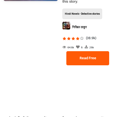
this story.
Hindi Novels - Detective stories
निखिल ठाकुर
(38.9k)
64.6k
6
26k
Read Free