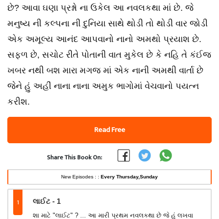
છે? આવા ઘણા પ્રશ્નો ના ઉકેલ આ નવલકથા માં છે. જે
મનુષ્ય ની કલ્પના ની દુનિયા સાથે થોડી તો થોડી વાર જોડી
એક અમૂલ્ય આનંદ આપવાનો નાનો અમથો પ્રયાશ છે.
સફળ છે, સચોટ રીતે પોતાની વાત મુકેલ છે કે નહિ તે કંઈજ
ખબર નથી બશ મારા મગજ માં એક નાની અમથી વાર્તા છે
જેને હું અહીં નાના નાના અમુક ભાગોમાં વેચવાનો પયત્ન
કરીશ.
Read Free
Share This Book On:
New Episodes : :
Every Thursday,Sunday
1
લાઈટ - 1
શા માટે "લાઈટ" ? ... આ મારી પ્રથમ નવલકથા છે જે હું લખવા