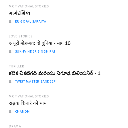
MOTIVATIONAL STORIES
માર્ગદર્શિકા
ER GOPAL SARAIYA
LOVE STORIES
अधूरी मोहब्बत: दो दुनिया - भाग 10
SUKHVINDER SINGH RAI
THRILLER
కటిక చీకటిగది మరియు నిగూఢ బిలియనీర్ - 1
TWIST MASTER SANDEEP
MOTIVATIONAL STORIES
सड़क किनारे की चाय
CHANDNI
DRAMA