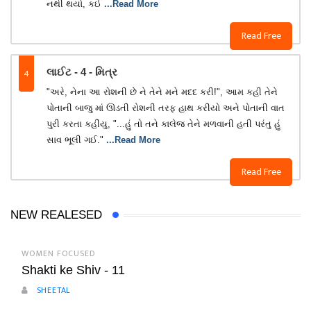
નથી થયો, કઈ
...Read More
Read Free
4
લાઈટ - 4 - મિત્ર
"અરે, નેના આ રોશની છે ને તેને મને મદદ કરી!", આમ કહી તેને
પોતાની બાજુ માં ઊડતી રોશની તરફ હાથ કરીયો અને પોતાની વાત
પુરી કરતા કહીંયુ, "...હું તો તને કાલેજ તેને મળવાની હતી પરંતુ હું
સાવ ભૂલી ગઈ."
...Read More
Read Free
NEW REALESED
WOMEN FOCUSED
Shakti ke Shiv - 11
SHEETAL