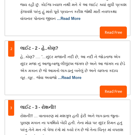
જય રહી છું. કોઈજ ખ્યાલ નથી મને કે આ લાઈટ ક્યાં સુધી પ્રકાશ
ફેલાવશે પરંતુ હું મારો પૂરો પ્રયન્ત કરીશ જેથી મારી નવલકથા
વાંચનાર પોતાના જીવન
...Read More
Read Free
2
લાઈટ - 2 - હે..કોણ?
હે..કોણ? .... '...સુંદર મજાની નદી છે, આ નદી ને જોડતાજ એક
સુંદર મજા નું આજુ-બાજુ લીલુંછમ જંગલ છે અને આ જંગલ ના છેડે
એક મકાન છે જે આમતો લાકડાનું બનેલું છે અને ચાલતા કદાચ
ચૂર..ચૂર.. જેવા અવાજો
...Read More
Read Free
3
લાઈટ - 3 - રોશની!!
રોશની!! ... વાતાવરણ માં મશગુલ હતી ફેરી અને લાકડાના જુના-
પુરાણા મકાન ના પગથિયે બેઠી હતી. તેના મોઢા પર સુંદર સ્મિત હતું
પરંતુ તેને મન તો પેલા રંગો માં કયો રંગ છે જે તેના ચિત્ર માં વપરાશ