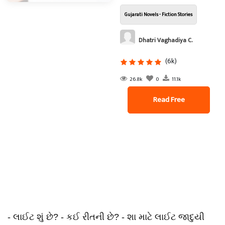
Gujarati Novels - Fiction Stories
Dhatri Vaghadiya C.
(6k)
26.8k
0
11.1k
Read Free
- લાઈટ શું છે? - કઈ રીતની છે? - શા માટે લાઈટ જાદુયી