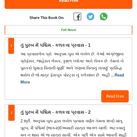
Read Free
Share This Book On:
Full Novel
1
તું પુરબ મેં પશ્ચિમ - કલકત્તા પ્રવાસ - 1
આ પ્રવાસલેખ પ્રો. અનુપમ બુચ એ લખેલ છે. તેઓ અંગ્રેજીના
પ્રોફેસર, જાહેરાત લેખક, કુશળ બ્લોગર અને લેખક છે. તેમનાં બે
પુસ્તકો 'ધુમાડા વિનાની ધૂણી' અને 'તણખા વિનાનું તાપણું' પ્રસિદ્ધ
થયેલ છે જે માત્ર ફેસબુક પોસ્ટ્સ નું કલેક્શન છે .અહીં
...Read
More
Read Free
2
તું પુરબ મેં પશ્ચિમ - કલકત્તા પ્રવાસ - 2
2.શ્રી. અનુપમ બુચ દ્વારા લખેલ પ્રવાસ વર્ણન તેમના શબ્દો માંતૂ
પૂરબ, મૈં પશ્ચિમ! (ભાગ-૨)©અમારી યાત્રા આગળ ચાલી. અટકવાનું
મન ન થાય એ જ યાત્રા સાચી. એક પછી એક સામે આવતી શાહી