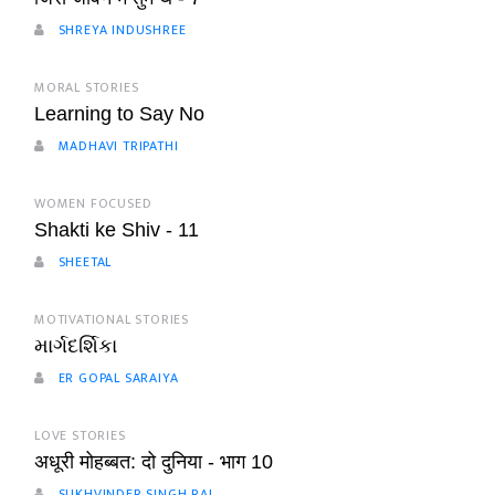
SHREYA INDUSHREE
MORAL STORIES
Learning to Say No
MADHAVI TRIPATHI
WOMEN FOCUSED
Shakti ke Shiv - 11
SHEETAL
MOTIVATIONAL STORIES
માર્ગદર્શિકા
ER GOPAL SARAIYA
LOVE STORIES
अधूरी मोहब्बत: दो दुनिया - भाग 10
SUKHVINDER SINGH RAI