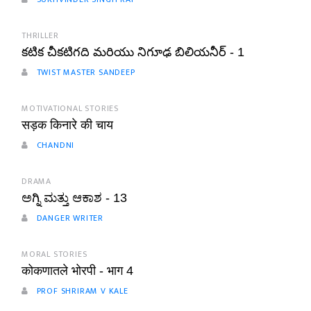
THRILLER
కటిక చీకటిగది మరియు నిగూఢ బిలియనీర్ - 1
TWIST MASTER SANDEEP
MOTIVATIONAL STORIES
सड़क किनारे की चाय
CHANDNI
DRAMA
ಅಗ್ನಿ ಮತ್ತು ಆಕಾಶ - 13
DANGER WRITER
MORAL STORIES
कोकणातले भोरपी - भाग 4
PROF SHRIRAM V KALE