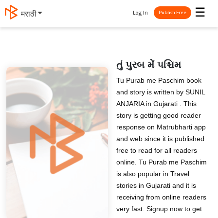
☰
Log In
मराठी
Publish Free
તું પુરબ મેં પશ્ચિમ
Tu Purab me Paschim book
and story is written by SUNIL
ANJARIA in Gujarati . This
story is getting good reader
response on Matrubharti app
and web since it is published
free to read for all readers
online. Tu Purab me Paschim
is also popular in Travel
stories in Gujarati and it is
receiving from online readers
very fast. Signup now to get