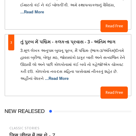
ઈમારતો કંઈ ને કંઈ બોલતી'તી. અમે સ્થાપત્યકલાનું વૈવિધ્ય,
...Read More
Read Free
3
તું પુરબ મેં પશ્ચિમ - કલકત્તા પ્રવાસ - 3 - અંતિમ ભાગ
3.મૂળ લેખક અનુપમ બુચતૂ પૂરબ, મૈં પશ્ચિમ- (ભાગ-૩/અંતિમ)©તમે
હાવરા બ્રીજ, બેલૂર મઠ, જોરાસાંકો ઠાકૂર બારી અને સત્યજિત રેને
ઊઠાવી લો અને પછી કોલકોતામાં કંઈ બચે તો કહેજો!એક ચોખવટ
કરી દઉં. કોલકોતા નવ-દસ મહિના પરસેવામાં નીતરતું શહેર છે.
અહીંનાં વેધરને
...Read More
Read Free
NEW REALESED
CLASSIC STORIES
जिस जीवन में तुम थे - 7