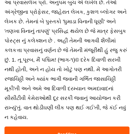
આ પ્રવાસલેખ પ્રો. અનુપમ બુચ એ લખેલ છે. તેઓ
અંગ્રેજીના પ્રોફેસર, જાહેરાત લેખક, કુશળ બ્લોગર અને
લેખક છે. તેમનાં બે પુસ્તકો 'ધુમાડા વિનાની ધૂણી' અને
'તણખા વિનાનું તાપણું' પ્રસિદ્ધ થયેલ છે જે માત્ર ફેસબુક
પોસ્ટ્સ નું કલેક્શન છે . અહીં તેમની આગવી શૈલીમાં
કલકત્તા પ્રવાસનું વર્ણન છે જે તેમની મંજૂરીથી હું રજુ કરું
છું. 1. તૂ પૂરબ, મૈં પશ્ચિમ! (ભાગ-૧)© દરેક દિવાળી સરખી
નથી હોતી, અને ન હોય તો ખોટું પણ નથી. મેં આગોતરી
રજાચિઠ્ઠી અને ક્યાંક ભાગી જવાની ગર્ભિત જાસાચિઠ્ઠી
મૂકી'તી અને અમે આ દિવાળી દરમ્યાન અમદાવાદનાં
સીસીટીવી કેમેરાઓથી દૂર સરકી જવાનું આયોજન કરી
રાખ્યું'તું. વાત થોડીઘણી લીક પણ થઈ ગઈ'તી, જે કંઈ નવું
ન કહેવાય.