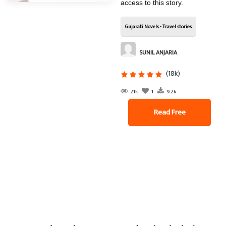
access to this story.
Gujarati Novels - Travel stories
SUNIL ANJARIA
(18k)
21k
1
9.2k
Read Free