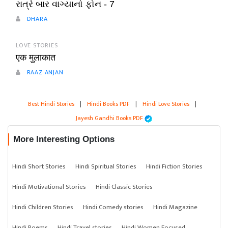
રાત્રે બાર વાગ્યાનો ફોન - 7
DHARA
LOVE STORIES
एक मुलाकात
RAAZ ANJAN
Best Hindi Stories
|
Hindi Books PDF
|
Hindi Love Stories
|
Jayesh Gandhi Books PDF
More Interesting Options
Hindi Short Stories
Hindi Spiritual Stories
Hindi Fiction Stories
Hindi Motivational Stories
Hindi Classic Stories
Hindi Children Stories
Hindi Comedy stories
Hindi Magazine
Hindi Poems
Hindi Travel stories
Hindi Women Focused